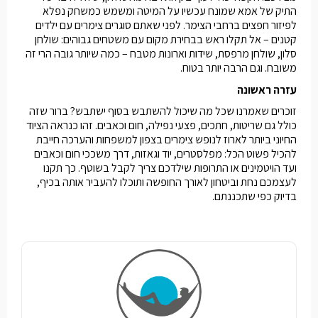
התיק של אמא שמונח עכשיו על המיטה ומשמש כמשחק נפלא
לפיזור חפצים ברחבי הצימר. לפני שאתם סוגרים צימרים עם ילדים
קטנים – אל תקלו ראש בבחירת מקום עם משטחים גבוהים: שולחן
סלון, שולחן מרפסת, שידות וארונות מטבח – כמה שיותר גובה הרי זה
משובח. וגם הרבה יותר בטוח.
עזרה ראשונה
זוכרים שאמרנו שכל מה שיכול להשתבש בסוף ישתבש? ברור שזה
כולל גם שריטות, חתכים, פצעי נפילה, חום וכאבים. זהו כנראה הציוד
החיוני ביותר לארוז לנופש צימרים בצפון למשפחות והערכה חייבת
להכיל פשוט הכל: מפלסטרים, יוד וגאזות, דרך משככי חום וכאבים
ועד הויטמינים או התרופות שילדכם צריך לקבל בשוטף. כך תקנו
לעצמכם נחת וביטחון לאורך החופשה ותוכלו להעביר אותה בכיף,
בדיוק כפי שתכננתם.