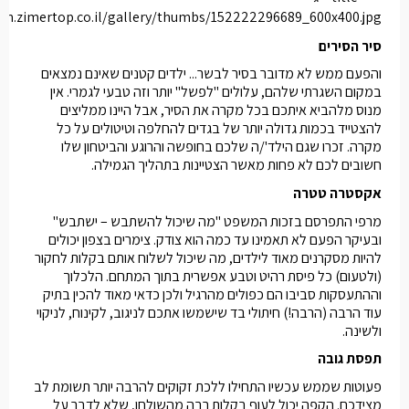
cdn.zimertop.co.il/gallery/thumbs/152222296689_600x400.jpg">
סיר הסירים
והפעם ממש לא מדובר בסיר לבשר... ילדים קטנים שאינם נמצאים
במקום השגרתי שלהם, עלולים "לפשל" יותר וזה טבעי לגמרי. אין
מנוס מלהביא איתכם בכל מקרה את הסיר, אבל היינו ממליצים
להצטייד בכמות גדולה יותר של בגדים להחלפה וטיטולים על כל
מקרה. זכרו שגם הילד'/ה שלכם בחופשה והרוגע והביטחון שלו
חשובים לכם לא פחות מאשר הצטיינות בתהליך הגמילה.
אקסטרה טטרה
מרפי התפרסם בזכות המשפט "מה שיכול להשתבש – ישתבש"
ובעיקר הפעם לא תאמינו עד כמה הוא צודק. צימרים בצפון יכולים
להיות מסקרנים מאוד לילדים, מה שיכול לשלוח אותם בקלות לחקור
(ולטעום) כל פיסת רהיט וטבע אפשרית בתוך המתחם. הלכלוך
וההתעסקות סביבו הם כפולים מהרגיל ולכן כדאי מאוד להכין בתיק
עוד הרבה (הרבה!) חיתולי בד שישמשו אתכם לניגוב, לקינוח, לניקוי
ולשינה.
תפסת גובה
פעוטות שממש עכשיו התחילו ללכת זקוקים להרבה יותר תשומת לב
מצידכם. הקפה יכול לעוף בקלות רבה מהשולחן, שלא לדבר על