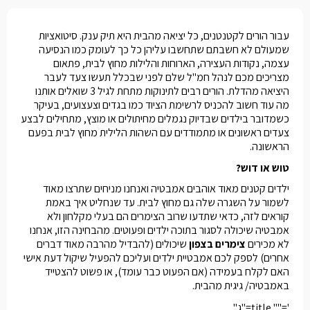
עבור הורים לקטנטנים, כל יציאה מהבית היא תיק ענק. סיטואציות
שמעולם לא חשבתם שתחשבו עליהן כל כך לעומק כמו הנסיעה
עצמה, נקודות העצירה, הארוחות והלילות מחוץ לבית, פתאום
מצריכים מכם לנהל חמ"ל שלם לפני שבכלל תעשו צעד לעבר
היציאה מהדלת. הורים רבים לתינוקות מתחת לגיל 3 שואלים אותנו
מה עוד חשוב להכניס לרשימת הציוד כמו בגדים וצעצועים, בעיקר
כשמדובר בילדים שבדיוק נגמלים מחיתולים או מוצץ, מתחילים לבצע
צעדים ראשונים או מתמודדים עם השהות הלילית מחוץ לבית בפעם
הראשונה.
טוש או דוש?
ילדים קטנים מאוד אוהבים אמבטיה ואנחנו מניחים שתרצו מאוד
לשמור על השגרה שלה גם מחוץ לבית. עד שנחליט איך באמת
קוראים לזה, כדאי שתדעו שרוב הצימרים הם בעלי מקלחון ולא
אמבטיה שיכולה לסגור בתוכה ילדים ופעוטים. מהבחינה הזו, אנחנו
לא מכירים
צימרים בצפון
שיכולים (להבדיל מהרבה מאוד דברים
אחרים) לספק לכם אמבטיית ילדים ועליכם להפעיל שיקול דעת אישי
האם לקלח בעמידה (אם הפעוט כבר עומד), או פשוט להצטייד
באמבטיה/ גיגית מהבית.
'="" title="ג"