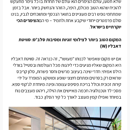
שלא תטעו, עולם הצימרים הוא עולם של תחרות בו כל צימר מתעקש
להוכיח שהוא הטוב מכולם, היפה, הזוהר והנחשק ביותר. אבל בזמן
שמתחמי נופש רבים מעוניינים בתואר הנכסף ומתווכחים לגביו, בנינו
סולם פרמטרים ייחודי שיקבע אחת ולתמיד – מי הם
הצימרים הכי
יוקרתיים בישראל
.
המקום הטוב ביותר לצילומי זוגיות ומסיבות סלב'ס: סוויטת
דאבליו (
W
)
אם יש מקום שאפשר לכנותו "מעושר", זה כנראה זה. סוויטת דאבליו
היא המקום שאליו מגיעים כדי ליהנות מכל העולמות ובסטייל בוורלי
הילס אמיתי: חדרי שינה בעיצוב מרשים וחסר פשרות, סלון קריבס
שרואים רק בסרטים ומתחם חיצוני שופע ומושקע המופרד על ידי
קירות זכוכית וכולל בריכת פסיפס עצומה ופינה מיוחדת לג'קוזי ספא.
מסכי לד וטכנולוגיה חכמה מאיישים את הוילה, ריהוט מעצבים נוח
במיוחד ואפילו קמין מעוצב לאורך כל קיר הסלון. כבוד.