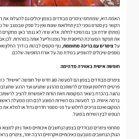
האמת היא, שמתחמי
צימרים מבודדים בצפון
יכולים גם להעלות את רמ
הקשר בין סטרס גופני לבין תחלואות שונות ואין כל ספק שבמצב של 
(מתח) יורדת וכך גם הסיכוי לחלות. אלא שזה לא נגמר כאן: מחקרים ח
את תפקוד המערכת החיסונית של גופנו ולייעל אותה במהירות. לכן 
על
צימרים עם בריכה מחוממת
, נוף מקסים לבהות בו דרך החלון וא
נוספים שיכולים להשפיע במידת מה על אורח החופשה שלכם.
חופשה אישית באווירה מדהימה
צימרים מבודדים בצפון
הם למעשה סוג חדש של חופשה "אישית". כזו
פרטיים לחלוטין ועומדים לרשותכם מהרגע שתגיעו ועד הרגע שתעזבו.
נהוגה בהכרח בשאר המקומות וזאת הודות לאפשרות להציב לרשותכם ב
ברמה אישית. כך למעשה גם השירות המוצע לכם הינו ממעלה ראשונ
המקום ואינם צריכים לחלוש על פני מספר חדרים גדול או למלא את מב
הנופש לבין השירות בפועל.
מתחמי
צימרים מבודדים בצפון
הנחשבים איכותיים מאוד ניתן למצוא כ
הגולן הנחשבים מטבעם כאיכותיים ויוקרתיים הרבה יותר, צימרים בראש פ