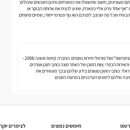
תם מעוניינים, חשוב שתשאלו את המארחים מיהם האנשים שיכולים
"אף אחד פרט אליי כמארח, שיגיע להניח את ארוחת הבוקר או
יח שכל מה שניצב לפניכם הוא נוף פנורמי ייחודי, שמיים פתוחים
חברת פרסומדיה נטגרופ הבעלים של האתר "צימרטופ" ושל פורטלי תיירות נוספים. החברה קיימת משנה 2006 -
ימרים והאירוח הכפרי. צוות התוכן של האתר מונה כותבי תוכן ועורכים
שראלי. כותבי התוכן מגוונים בידע שלהם ובכך מעשירים את
בה שלהם לזמנים העדכניים במרוצת השנים.
טופ
חיפושים נפוצים
לצימרים יוקר