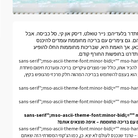
דר בלעדיהם: נייר טואלט, דיסק און קי, סל כביסה. אבל
ם. גם צימרים עם בריכה מחוממת עומדים להיכנס
 כאן. אך האמת היא, שבריכות מחוממות החלו להופיע
סתדרנו בחופשות החורף קודם.
","sans-serif";mso-ascii-theme-font:minor-bidi;="" mso-
, למי שעדיין לא זכה להכיר אותו, כולל שני מוצרים עיקריים: בריכה ומערכת חימום מיוחדת
ן הוא בעצם להשתמש בבריכה המהווה חלק מרכזי מהנופש בקיץ,
","sans-serif";mso-ascii-theme-font:minor-bidi;="" mso-
","sans-serif";mso-ascii-theme-font:minor-bidi;="" mso-
","sans-serif";mso-ascii-theme-font:minor-bidi;="
","sans-serif";mso-ascii-theme-font:minor-bidi;="" mso-
חשוב בעולם הצימרים – טרנד שנכנס לעולם לא יצא. כן, כמו הג'קוזי המסורתי הזה שאתם