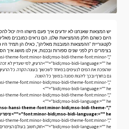
יש המצאות שאנחנו לא יודעים איך פעם מישהו היה יכול להסת
היום כשהם חלק מהמציאות שלנו, הם נראים כמובנים מאליה
לקטגוריית "ההמצאות המובנות מאליהן", כאילו הן תמיד היו
בצימרים רק לפני שנים ספורות ובכנות, אין לנו מושג איך ה
hansi-theme-font:minor-bidi;mso-bidi-theme-font:minor-
bidi;mso-bidi-language:="" he"="">הרעיון
שהופכת את המים לנעימים במיוחד לשכשוך בעונה הקרה. כל הרעיו
גם בחורף ובכך ליהנות ממנה במשך כל השנה.
hansi-theme-font:minor-bidi;mso-bidi-theme-font:minor-
bidi;mso-bidi-language:="" he"="">
hansi-theme-font:minor-bidi;mso-bidi-theme-font:minor-
bidi;mso-bidi-language:="" he"="">
" mso-hansi-theme-font:minor-bidi;mso-bidi-theme-
font:minor-bidi;mso-bidi-language:="" he"="">צימרים עם בריכה מחוממת – איפה מוצאים אותם?
hansi-theme-font:minor-bidi;mso-bidi-theme-font:minor-
bidi;mso-bidi-language:="" he"="">חוק 