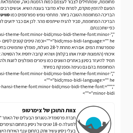
מחוממת, שמתחילים לצבור לעצמם כמות הזמנות נאה, שמתמלאת משנ
הפעם להזמין מוקדם, למרות שלא מדובר בעונת השיא. אנשים רבים מ
הבריכה המחוממת הטובה ביותר. מתחמי נופש מפורסמים כמו
סוויטו
הבריכה המחוממת, סביר להניח שייתפסו מהר. לכן אם כבר ידועים ל
כפי שתכננתם.
hansi-theme-font:minor-bidi;mso-bidi-theme-font:minor-
bidi;mso-bidi-language:="" he"="">וכמה
טמפרטורת המים. אם היא מתחת ל-28 מעלו
איכותי (התמונות יסגירו אותו בקלות) ושהיא קרובה יחסית אל הסוויטה
תמיד להיעזר בסינון באתרים השונים כמו צימרים מומלצים לזוגות ו
המחוממת בהם גם נעימה ומפנקת במיוחד.
hansi-theme-font:minor-bidi;mso-bidi-theme-font:minor-
bidi;mso-bidi-language:="" he"="">
so-hansi-theme-font:minor-bidi;mso-bidi-theme-font:=""
minor-bidi"="">
צוות התוכן של צימרטופ
למעלה מ-18 שנים של ניסיון בתחום הצ
בעלי ניסיון עשיר וותק בתחום ענף האירוח הי