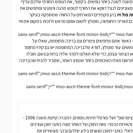
ה לשנה ביותר נופשים. בקיצור, את הנופש החורפי שלכם עדיף
עוניינים לנצל דווקא את החורף לנופש מהנה ורומנטי ומחפשים את
ת פול ויו
בהן מקפידים המארחים על החוויה שמספקת בעיקר
כם תאריכי החופשה, מומלץ לתאם אותם מראש ולזכות במקום איכותי
","sans-serif";mso-ascii-theme-font:minor-bidi;="" mso-
 טיפים קטנים לסיום – כאשר אתם מחפשים צימרים עם בריכה מחוממת, שאלו על
ת, מומלץ שתמשיכו בחיפושים. עוד מומלץ, לוודא שלבריכה המחוממת יש גם קירוי מחומר
 או הצימר עצמו, כדי שלא תאלצו למהר אליה ברוח ובגשם. תוכלו
להתרשם מאלו האיכותיים ביותר שמציג האתר, שסביר להניח שהבריכה
","sans-serif";mso-ascii-theme-font:minor-bidi;="" mso-
","sans-serif";="" mso-ascii-theme-font:minor-bidi;m
חברת פרסומדיה נטגרופ הבעלים של האתר "צימרטופ" ושל פורטלי תיירות נוספים. החברה קיימת משנה 2006 -
ימרים והאירוח הכפרי. צוות התוכן של האתר מונה כותבי תוכן ועורכים
שראלי. כותבי התוכן מגוונים בידע שלהם ובכך מעשירים את