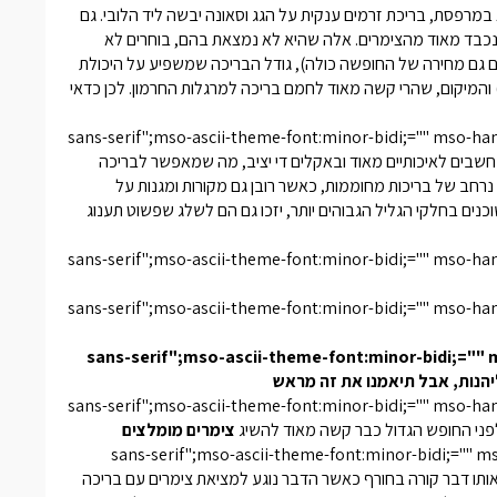
 במרפסת, בריכת זרמים ענקית על הגג וסאונה יבשה ליד הלובי. גם
 נכבד מאוד מהצימרים. אלה שהיא לא נמצאת בהם, בוחרים לא
ם גם מחירה של החופשה כולה), גודל הבריכה שמשפיע על היכולת
והמיקום, שהרי קשה מאוד לחמם בריכה למרגלות החרמון. לכן כדאי
","sans-serif";mso-ascii-theme-font:minor-bidi;="" mso-
נחשבים לאיכותיים מאוד ובאקלים די יציב, מה שמאפשר לבריכה
רחב של בריכות מחוממות, כאשר רובן גם מקורות ומגנות על
כנים בחלקי הגליל הגבוהים יותר, יזכו גם הם לשלג שפשוט תענוג
","sans-serif";mso-ascii-theme-font:minor-bidi;="" mso-
","sans-serif";mso-ascii-theme-font:minor-bidi;="" mso-
","sans-serif";mso-ascii-theme-font:minor-bidi;="
","sans-serif";mso-ascii-theme-font:minor-bidi;="" mso-
צימרים מומלצים
","sans-serif";mso-ascii-theme-font:minor-bidi;=""
תו דבר קורה בחורף כאשר הדבר נוגע למציאת צימרים עם בריכה