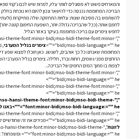
והמארחים פשוט לא מסוגלים לוותר עליו, למרות שיש לכם ג'קוזי ספא
הבריכה המחוממת נכנסה כדי להישאר ונכון להיום היא נוכחת בחלק
להשתמש בה מסיבות שונות: עלויות התחזוקה שלה מתייקרות (ולעתי
לחמם אותה (ככל שהבריכה גדולה יותר, השפעת החימום קטנה יותר) 
לחפש צימרים עם בריכה מחוממת בעיקר באזור הגליל.
hansi-theme-font:minor-bidi;mso-bidi-theme-font:minor-
bidi;mso-bidi-language:="" he"="">
צימרים בגליל המערבי
, 
המחוממת שאנחנו כל כך אוהבים, לשגשג. כאן תוכלו למצוא שפע די נ
הרוחצים מפני גשמים, רוחות וברד, חלילה. צימרים בגליל המערבי השו
לצפות בו מתוך המים החמים של הבריכה...
hansi-theme-font:minor-bidi;mso-bidi-theme-font:minor-
bidi;mso-bidi-language:="" he"="">
hansi-theme-font:minor-bidi;mso-bidi-theme-font:minor-
bidi;mso-bidi-language:="" he"="">
" mso-hansi-theme-font:minor-bidi;mso-bidi-theme-
font:minor-bidi;mso-bidi-language:="" he"="">באנו ליהנות, אבל תיאמנו את זה מראש
hansi-theme-font:minor-bidi;mso-bidi-theme-font:minor-
bidi;mso-bidi-language:="" he"="">מכירים את זה שחודשיים לפני החופש הגדול כבר קשה מאוד להשיג
לזוגות
 mso-hansi-theme-font:minor-bidi;mso-bidi-theme-
font:minor-bidi;mso-bidi-language:="" he"="">
ומשפחות? או