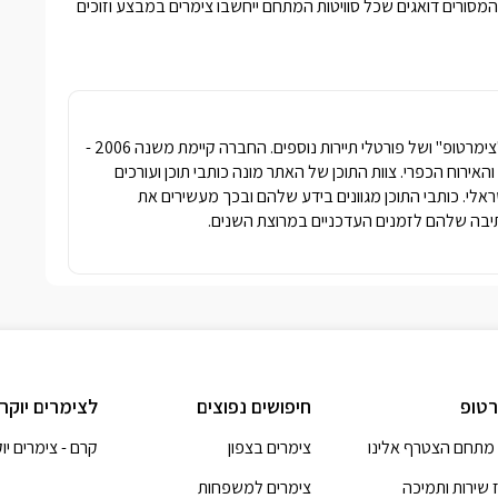
המסורים דואגים שכל סוויטות המתחם ייחשבו
צימרים במבצע
וזוכים
חברת פרסומדיה נטגרופ הבעלים של האתר "צימרטופ" ושל פורטלי תיירות נוספים. החברה קיימת משנה 2006 -
ימרים והאירוח הכפרי. צוות התוכן של האתר מונה כותבי תוכן ועורכים
שראלי. כותבי התוכן מגוונים בידע שלהם ובכך מעשירים את
בה שלהם לזמנים העדכניים במרוצת השנים.
טופ
חיפושים נפוצים
לצימרים יוקר
מתחם הצטרף אלינו
צימרים בצפון
קרם - צימרים יו
 שירות ותמיכה
צימרים למשפחות