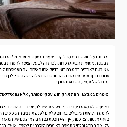
חשבתם על חופשת קיץ מדליקה ב
צימר בצפון
ובמחיר מוזל? הצחקת
שבעונות מסוימות הביקוש פוחת ולכן שווה לבעל הצימר להפחית במח
שמובטח לאורחים בתמורה הוא בדיוק אותו האירוח, עם האפשרות ליה
ארוחת בוקר או עיסוי במתנה והנחות גדולות על הלילה השני. לכן כד
ימי חול של אמצע השבוע והחורף.
צימרים במבצע
הם לא רק חוש עסקי מפותח, אלא גם אידיאולו
בצפון יש לא מעט
צימרים במבצע
שאפשר לתפוס דרך האתרים השונים 
להמשיך ולהיות המובילים בתחום עליהם לפנק את ציבור הנופשים הר
בזיהוי מגמות הצרכנות, אך היא נובעת גם הרבה מרצונם של המארחי
עליו מחיר חריג ובלתי מתפשר. בצימרים היוקרתיים למשל, או אלו הנ