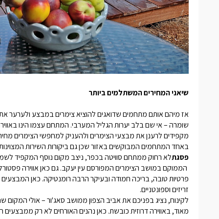
שיאני המחירים המשתלמים ביותר
אז מיהם אותם מתחמים שדואגים להוציא
צימרים במבצע
ולערער את 
שומרה – אי שם בלב יערות הגליל המערבי. המתחם עצמו הינו באוויר
מקפידים לרענן את מבצעי הצימרים ולהעניק למחפשי הצימרים מחיר
באחד המתחמים המבוקשים באזור שכן גם ביקורות השירות המצוינות ש
פסגת
לא רחוק ממתחם
סוויטה בכפר
, ניצב מקום נוסף המקפיד לשמר
הממוקם במושב הצימרים המפורסם עין יעקב. גם כאן אווירה פסטורלית
פרטיות טובה, בריכה חמודה ובעיקר הרבה רומנטיקה. כאן המבצעים
זריזים וספונטניים.
לקינוח, נציג בפניכם את
אביב הצפון
ממושב סאג'ור – אולי המקום שהת
מאוד, באווירה דרוזית כובשת. כאן נהנים האורחים לא רק ממבצעים