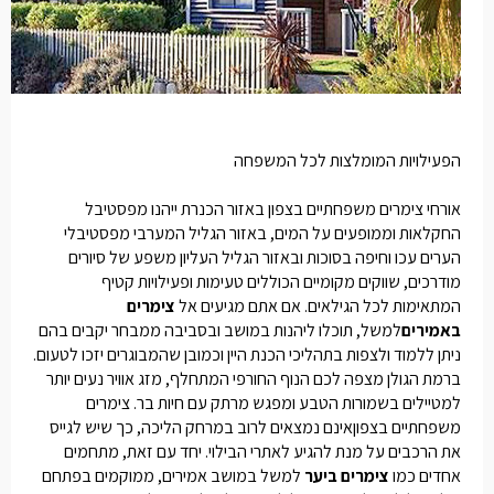
הפעילויות המומלצות לכל המשפחה
אורחי
צימרים משפחתיים בצפון
באזור הכנרת ייהנו מפסטיבל
החקלאות וממופעים על המים, באזור הגליל המערבי מפסטיבלי
הערים עכו וחיפה בסוכות ובאזור הגליל העליון משפע של סיורים
מודרכים, שווקים מקומיים הכוללים טעימות ופעילויות קטיף
המתאימות לכל הגילאים. אם אתם מגיעים אל
צימרים
באמירים
למשל, תוכלו ליהנות במושב ובסביבה ממבחר יקבים בהם
ניתן ללמוד ולצפות בתהליכי הכנת היין וכמובן שהמבוגרים יזכו לטעום.
ברמת הגולן מצפה לכם הנוף החורפי המתחלף, מזג אוויר נעים יותר
למטיילים בשמורות הטבע ומפגש מרתק עם חיות בר.
צימרים
משפחתיים בצפון
אינם נמצאים לרוב במרחק הליכה, כך שיש לגייס
את הרכבים על מנת להגיע לאתרי הבילוי. יחד עם זאת, מתחמים
אחדים כמו
צימרים ביער
למשל במושב אמירים, ממוקמים בפתחם