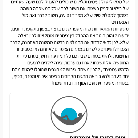
של מסלולי טיול נעימים וקלילים שיכולים להעניק לכם שעה-שעתיים
של בילוי ופיקניק בשטח. אם חשוב לכם שכל המשפחה תשהה
בסמוך למסלול טיול שלא מצריך נסיעה, חשוב לברר זאת מול
המארחים.
משפחות המתארחות מזה מספר שנים ברצף בצפון בתקופת החגים,
יודעות לזהות היטב את ההבדל בין
צימרים מומלצים
לבין כאלה
שלא. לכן כדאי לבדוק את ההמלצות ברשת מהשנה האחרונה, לברר
האם חלו שינויים כלשהם במתחם הצימרים לאחרונה או בסביבתו
החיצונית ולהיות בטוחים שבידכם כל המידע הדרוש, בטרם סגירת
החופשה. אל תשכחו לארוז גם ערכות יצירה לילדים לרגעים
ה"משעממים" , להכין משחקי גיבוש למבוגרים שתוכלו ליהנות מהם
יחד בערב ולהעביר את החגים הקרובים בצימר איכותי ומפנק, בכיף,
באווירה משפחתית ועם המון חוויות. חג שמח!
צוות התוכן של צימרטופ