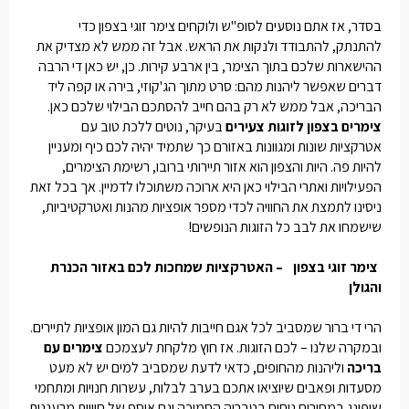
בסדר, אז אתם נוסעים לסופ"ש ולוקחים
צימר זוגי בצפון
כדי
להתנתק, להתבודד ולנקות את הראש. אבל זה ממש לא מצדיק את
ההישארות שלכם בתוך הצימר, בין ארבע קירות. כן, יש כאן די הרבה
דברים שאפשר ליהנות מהם: סרט מתוך הג'קוזי, בירה או קפה ליד
הבריכה, אבל ממש לא רק בהם חייב להסתכם הבילוי שלכם כאן.
צימרים בצפון לזוגות צעירים
בעיקר, נוטים ללכת טוב עם
אטרקציות שונות ומגוונות באזורם כך שתמיד יהיה לכם כיף ומעניין
להיות פה. היות והצפון הוא אזור תיירותי ברובו, רשימת הצימרים,
הפעילויות ואתרי הבילוי כאן היא ארוכה משתוכלו לדמיין. אך בכל זאת
ניסינו לתמצת את החוויה לכדי מספר אופציות מהנות ואטרקטיביות,
שישמחו את לבב כל הזוגות הנופשים!
צימר זוגי בצפון
– האטרקציות שמחכות לכם באזור הכנרת
והגולן
הרי די ברור שמסביב לכל אגם חייבות להיות גם המון אופציות לתיירים.
ובמקרה שלנו – לכם הזוגות. אז חוץ מלקחת לעצמכם
צימרים עם
בריכה
וליהנות מהחופים, כדאי לדעת שמסביב למים יש לא מעט
מסעדות ופאבים שיוציאו אתכם בערב לבלות, עשרות חנויות ומתחמי
שופינג במחירים נוחים בטבריה הסמוכה וגם אוסף של חוויות מרעננות