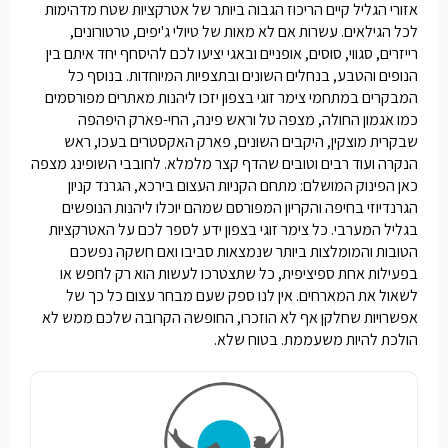
אזורי הגליל קיים הריכוז הגבוה ביותר של אטרקציות שטח מדהימות
לכל הגילאים. עשרות אם לא מאות של טיולי ג'יפים, טרטורונים,
רייזרים, סגווי, סוסים, אופניים ובאגי יציעו לכם להיסחף יחד איתם בין
הנופים והטבע, בנחלים השונים ובתצפיות המיוחדות. בנוסף כל
המבקרים במתחמי
צימר זוגי בצפון
יזכו ליהנות מאתרים מפורסמים
כמו אגמון החולה, מצפה טל וראש פינה, החי-פארק היפהפה
שבקרית מוצקין, היקבים השונים, פארק האקסטרים בעכו, ראש
הנקרה ועוד רבים וטובים שהדף קצר מלמלא. לחובבי השופינג מצפה
כאן הפינוק המושלם: מתחם הקניות העצום בירכא, הגרנד קניון
הגרנדיוזי בחיפה והקריון המפורסם שמהם יוכלו ליהנות הנופשים
בגליל המערבי. כל
צימר זוגי בצפון
ידע לספר לכם על האטרקציות
הטובות והמומלצות ביותר שנמצאות סביבו ואם חשקה נפשכם
בפעילות אחת ספיציפית, כל שתצטרכו לעשות הוא רק לחפש או
לשאול את המארחים. אין לנו ספק שעם מבחר עצום כל כך של
אפשרויות שחלקן אף לא הוזכרו, החופשה הקרובה שלכם ממש לא
הולכת להיות משעממת. בטוח שלא.