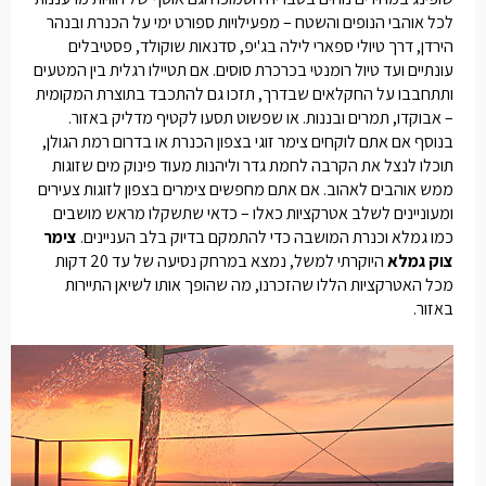
לכל אוהבי הנופים והשטח – מפעילויות ספורט ימי על הכנרת ובנהר
הירדן, דרך טיולי ספארי לילה בג'יפ, סדנאות שוקולד, פסטיבלים
עונתיים ועד טיול רומנטי בכרכרת סוסים. אם תטיילו רגלית בין המטעים
ותתחבבו על החקלאים שבדרך, תזכו גם להתכבד בתוצרת המקומית
– אבוקדו, תמרים ובננות. או שפשוט תסעו לקטיף מדליק באזור.
בנוסף אם אתם לוקחים
צימר זוגי בצפון
הכנרת או בדרום רמת הגולן,
תוכלו לנצל את הקרבה לחמת גדר וליהנות מעוד פינוק מים שזוגות
ממש אוהבים לאהוב. אם אתם מחפשים
צימרים בצפון לזוגות צעירים
ומעוניינים לשלב אטרקציות כאלו – כדאי שתשקלו מראש מושבים
כמו גמלא וכנרת המושבה כדי להתמקם בדיוק בלב העניינים.
צימר
צוק גמלא
היוקרתי למשל, נמצא במרחק נסיעה של עד 20 דקות
מכל האטרקציות הללו שהזכרנו, מה שהופך אותו לשיאן התיירות
באזור.