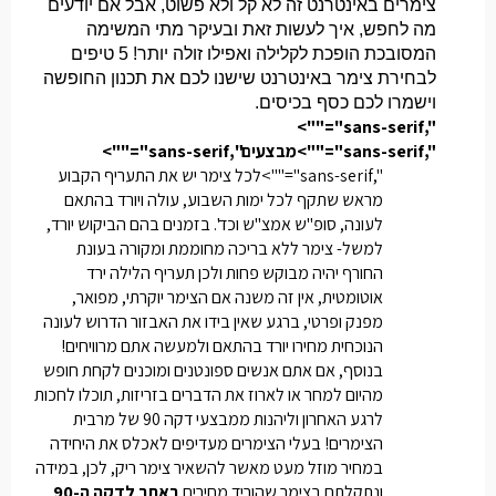
צימרים באינטרנט זה לא קל ולא פשוט, אבל אם יודעים
מה לחפש, איך לעשות זאת ובעיקר מתי המשימה
המסובכת הופכת לקלילה ואפילו זולה יותר! 5 טיפים
לבחירת צימר באינטרנט שישנו לכם את תכנון החופשה
וישמרו לכם כסף בכיסים.
",sans-serif"="">
",sans-serif"="">מבצעים
",sans-serif"="">
",sans-serif"="">לכל צימר יש את התעריף הקבוע
מראש שתקף לכל ימות השבוע, עולה ויורד בהתאם
לעונה, סופ"ש אמצ"ש וכד'. בזמנים בהם הביקוש יורד,
למשל- צימר ללא בריכה מחוממת ומקורה בעונת
החורף יהיה מבוקש פחות ולכן תעריף הלילה ירד
אוטומטית, אין זה משנה אם הצימר יוקרתי, מפואר,
מפנק ופרטי, ברגע שאין בידו את האבזור הדרוש לעונה
הנוכחית מחירו יורד בהתאם ולמעשה אתם מרוויחים!
בנוסף, אם אתם אנשים ספונטנים ומוכנים לקחת חופש
מהיום למחר או לארוז את הדברים בזריזות, תוכלו לחכות
לרגע האחרון וליהנות ממבצעי דקה 90 של מרבית
הצימרים! בעלי הצימרים מעדיפים לאכלס את היחידה
במחיר מוזל מעט מאשר להשאיר צימר ריק, לכן, במידה
ונתקלתם בצימר שהוריד מחירים
באתר לדקה ה-90