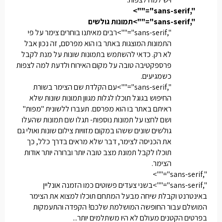
",sans-serif"="">
",sans-serif"="">תמונות גולשים
",sans-serif"="">רבים מאיתנו בוחרים צימר על פי
התמונות המוצגות באתר בו הוא מפרסם, זה נכון אבל
לא רק. כדאי להשתמש בתמונות שונות על מנת לקבל
פרספקטיבה טובה על מקום האירוח ולדעת למה לצפות
כשמגיעים.
",sans-serif"="">עם הקלדת שם הצימר בשורת
החיפוש בגוגל תוכלו לגלות מגוון תמונות שונות שלא
ראיתם באתר בו הוא מפרסם. תעברו ללשונית "מפות"
ושם לחצו על תמונות נוספות- תגלו שם תמונות שהעלו
גולשים שונים ששהו במקום מזוויות צילום שונות ואולי גם
את הכניסה לצימר, דבר שלא מראים בדרך כלל, כך
תוכלו לקבל תמונת מצב טובה יותר וברורה יותר אודות
הצימר.
",sans-serif"="">
",sans-serif"="">בשני צעדים פשוטים כמו הזמנה אונליין
באינטרנט וקבלת שיחה מבעל המתחם תוכלו למצוא את הצימר
המושלם עבור החופשה המושלמת שלכם! הקפדה והתעמקות
בפרטים הקטנים מעולם לא היו משתלמים יותר...