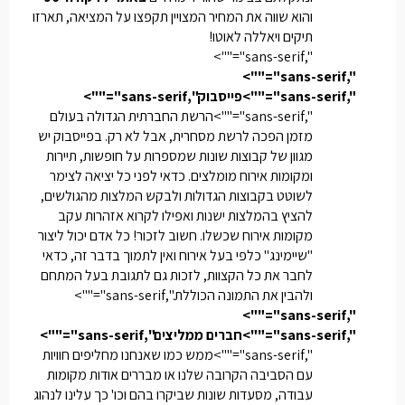
והוא שווה את המחיר המצויין תקפצו על המציאה, תארזו
תיקים ויאללה לאוטו!
",sans-serif"="">
",sans-serif"="">
",sans-serif"="">פייסבוק
",sans-serif"="">
",sans-serif"="">הרשת החברתית הגדולה בעולם
מזמן הפכה לרשת מסחרית, אבל לא רק. בפייסבוק יש
מגוון של קבוצות שונות שמספרות על חופשות, תיירות
ומקומות אירוח מומלצים. כדאי לפני כל יציאה לצימר
לשוטט בקבוצות הגדולות ולבקש המלצות מהגולשים,
להציץ בהמלצות ישנות ואפילו לקרוא אזהרות עקב
מקומות אירוח שכשלו. חשוב לזכור! כל אדם יכול ליצור
"שיימינג" כלפי בעל אירוח ואין לתמוך בדבר זה, כדאי
לחבר את כל הקצוות, לזכות גם לתגובת בעל המתחם
ולהבין את התמונה הכוללת.
",sans-serif"="">
",sans-serif"="">
",sans-serif"="">חברים ממליצים
",sans-serif"="">
",sans-serif"="">ממש כמו שאנחנו מחליפים חוויות
עם הסביבה הקרובה שלנו או מבררים אודות מקומות
עבודה, מסעדות שונות שביקרו בהם וכו' כך עלינו לנהוג