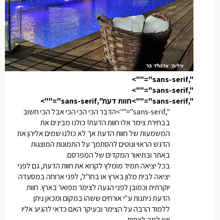
",sans-serif"="">
",sans-serif"="">
",sans-serif"="">חוות דעת
",sans-serif"="">
",sans-serif"="">הדבר הכי הכי הכי אבל הכי חשוב
בבחירת צימר אלו חוות הדעת! כולנו מבינים את
המשמעות של חוות הדעת אך לא כולנו שמים אליהן את
הדגש הראוי ונוטים להסתמך על התמונות המוצגות
באתר ובתיאור המקדים של המפרסם.
בכל יציאה תמיד מומלץ לקרוא את חוות הדעת, גם לפני
יציאה לבית מלון בארץ או בחו"ל, לפני ארוחה במסעדה
יוקרתית וכמובן לפני הגעה לצימר מפואר בארץ. חוות
הדעת ניתנות ע"י אורחים ששהו במקום ומכאן ניתן
ללמוד הרבה על הצימר ובעיקר האם כדאי להגיע אליו
ויש למה לצפות.