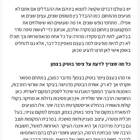
יש בעולם דברים שקשה למצוא ביניהם את ההבדלים אם אתם לא
מגיעים מהתחום. כמו ההבדל בין מטוסים שונים, עצים שונים או
אפילו... מתחמי נופש שונים. אז מה שעושים הוא ששולחים את
המקצוענים בתחום (ובמקרה שלכם, אנחנו) כדי לעשות טיפה סדר
בבלאגן, לתת לכם סקירה מהירה על כל אחת מהאפשרויות וכך תוכלו
לא רק להיות מודעים למה בעצם מאפיין כל דבר, אלא גם להחליט
באופן אישי לאן תרצו להגיע מכאן.
כל מה שצריך לדעת על צימר בוטיק בצפון
אז מהו בעצם
צימר בוטיק בצפון
? מדובר כמובן, במתחם מפואר
ויוקרתי אך לא רק. אווירת הבוטיק מדגישה בעיקר את שורשי התרבות,
האמנות והערך המוסף האנרגטי שיכול לספק המקום לאורחיו. כאן
החופשה הרבה יותר סולידית. אין כאן מסיבות גדולות או מוזיקה בקולי
קולות והאווירה בהחלט אריסטוקרטית הרבה יותר. אלו המגיעים
להתארח במקום של
צימר בוטיק בצפון
, מצפים למקום ענייני, בעל
תכלית ומטרה, עיצוב מעניין וחזות מושכת. במרבית המקומות תוצב
גם בריכה מרהיבה אך היא איננה העיקר. הארוחות למשל, חשובות
הרבה יותר מבחינת הרמה, הביצוע וחומרי הגלם בהם השתמשו
להכנה. חוויית הבוטיק היא חוויה של בריאות, מנוחה והרבה יופי.