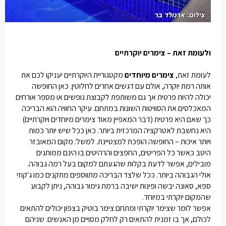
ולעומת זאת – צימרים יוקרתיים
לעומת זאת,
צימרים מיוחדים
מקטגוריית היוקרתיים יעניקו לכם את
אותה רמת יוקרה, אולם עם דגשים אחרים לחלוטין. כאן החופשה
יכולה להיות פרטית אך גם משותפת לקבוצת נופשים או מספר אורחים
המאכלסים את הסוויטות השונות במתחם. עיקר החוויה הוא הבריכה
כך שאם היא פרטית (דבר המאפיין מאוד
צימרים מיוחדים
ויוקרתיים)
היא נחשבת לאטרקציה המרכזית ביותר. כאן ככל שיש יותר כמות
ויותר איכות – החופשה הופכת למצטיינת. למשל: מקום המאובזר
היטב כאשר כל הפריטים, החפצים והרהיטים בו הינם ממותגים
מובילים, אפשר לדעת בקלות שהגעתם למקום בעל רמה גבוהה.
אולי הגבוהה ביותר. ככל שלצד הבריכה מתווספים מתקנים כמו ג'קוזי
ספא, סאונה יבשה ופינות ישיבה ברמת גימור גבוהה, ניתן לקבוע
שהמקום יוקרתי במיוחד.
אפשר לומר שצימר יוקרתי ומתחם
צימר בוטיק בצפון
יכולים להתאים
לכולם, אך בו זמנית להתאים רק לחלק מסויים מן האנשים. שניהם