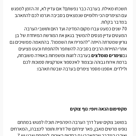
תשכחו מאילת. בערבה כבר נפשתם? אם עדיין לא, זה הזמן למפגש
עם הצימרים הכי חלומיים שנמצאים בסביבה ויגרמו לכם להתאהב
במדבר בקלות.
70 שנים כמעט עברו מקום המדינה ועד היום ותושבי הערבה
המעטים עדיין מנסים להמשיך בגאון את המורשת המיוחדת של בן
גוריון שמטרתה הייתה "להפריח את השממה". בהתאמה ממשיכים גם
אתרי התיירות הרבים בסביבה להשתפר ולהתפתח וכעט מציעים
גם
צימרים מומלצים
בערבה לזוגות ומשפחות באווירה משובחת,
ברמת אירוח גבוהה ובצמוד לאינספור אטרקציות סמוכות לכם
ולילדים. אספנו מספר צימרים בערבה שבטח תאהבו:
מקסימום הנאה ויופי: נוף צוקים
במושב צוקים שעל דרך הערבה היפהפייה תוכלו לפגוש במתחם
נופש מרשים מאבן, פאר יצירתם של דורית ותומר לינצברג, המארחים
ואוהבי המדבר שהתאהבו גם בחדוות האירוח. למתחם שבנו יש 7