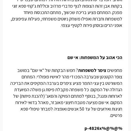
בקתות אבן זהות הצופות לנוף מדברי מרהיב וכוללות ג'קוזי ספא זוגי
מפנק. המתחם מציע בריכת שכשוך, מתחם התכנסות מיוחד
למשפחות וחברות ואפילו משחק ניווטים משפחתי, פעילות עפיפונים,
אופני הרים ובוסתן פירות לקטיף עצמי.
הכי אהוב על המשפחות: אי שם
מחפשים
צימר למשפחות
? חמש הבקתות של "אי שם" במושב
צופר הקטנטן שבערבה הפכו די מהר לאישיו פופולרי. המתחם
המשורטט בין עצי התמר מציע צימרים בערבה המקיפים את הבריכה
הגדולה של המקום. כל משפחה מקבלת פיסת גן משלה המיועדת
לארוחות ומנגל, בנוסף למתחם הפויקה והסאג' (להכנת פיתות) של
המקום. אי שם מציעה מטבח חיצוני מאובזר, מאהל בדואי לאירוח
חגיגות ואירועים של עד 50 אנשים ואופציה למבחר טיפולי ספא
פרטיים.
%@%@%p-4826x