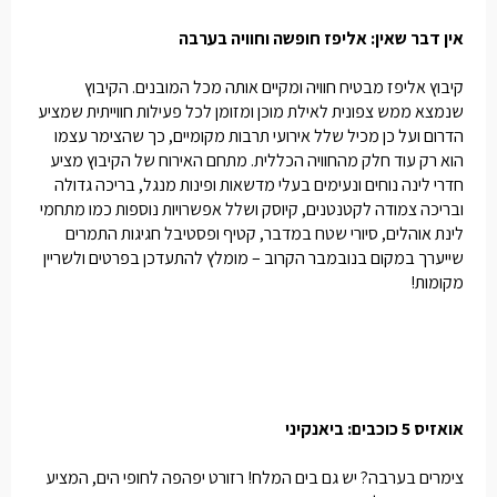
אין דבר שאין: אליפז חופשה וחוויה בערבה
קיבוץ אליפז מבטיח חוויה ומקיים אותה מכל המובנים. הקיבוץ
שנמצא ממש צפונית לאילת מוכן ומזומן לכל פעילות חווייתית שמציע
הדרום ועל כן מכיל שלל אירועי תרבות מקומיים, כך שהצימר עצמו
הוא רק עוד חלק מהחוויה הכללית. מתחם האירוח של הקיבוץ מציע
חדרי לינה נוחים ונעימים בעלי מדשאות ופינות מנגל, בריכה גדולה
ובריכה צמודה לקטנטנים, קיוסק ושלל אפשרויות נוספות כמו מתחמי
לינת אוהלים, סיורי שטח במדבר, קטיף ופסטיבל חגיגות התמרים
שייערך במקום בנובמבר הקרוב – מומלץ להתעדכן בפרטים ולשריין
מקומות!
אואזיס 5 כוכבים: ביאנקיני
צימרים בערבה? יש גם בים המלח! רזורט יפהפה לחופי הים, המציע