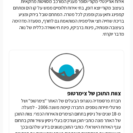
אירוח אוריינטלי מקורי וסופר מעניין המורכב מסוויטות מרוקאיות
בעיצוב מקורי יוצא דופן, בתי אירוח חלומיים ממש על קו הים ומתחם
קמפינג וחאן ענק ומפנק לכל מטרה. המתחם טובל בירוק ומציע
בריכת שחייה חצי אולימפית המותאמת גם לחורף, מסעדה מדהימה
בעיצובה ומנותיה, פינות ברביקיו, פינת חי ואווירה כללית של נווה
מדבר יוקרתי.
צוות התוכן של צימרטופ
חברת פרסומדיה נטגרופ הבעלים של האתר "צימרטופ" ושל
פורטלי תיירות נוספים. החברה קיימת משנה 2006 - למעלה
מ-18 שנים של ניסיון בתחום הצימרים והאירוח הכפרי. צוות התוכן
של האתר מונה כותבי תוכן ועורכים בעלי ניסיון עשיר וותק בתחום
ענף האירוח הישראלי. כותבי התוכן מגוונים בידע שלהם ובכך