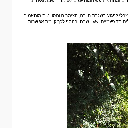
ישראלים יותר ויותר. בדרום כמו בצפון תוכלו להתארח בצימרים ומתחמי נופש המותאמים לשומרי השבת ואיתרנו 
בצימרים ובתי האירוח האלה תוכלו להנות מחופשה מפנקת מבלי לפגוע בשגרת חייכם, הצימרים והסוויטות מותאמים 
לשומרי השבת, במטבח תוכלו למצוא פלטת שבת ומיחם, כלים חד פעמיים ושעון שבת. בנוסף לכך קיימת אפשרות 