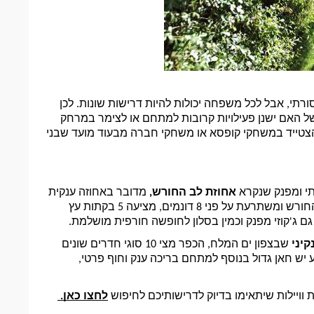
כפי שציינו, יש מגוון רחב של צימרים המותאמים לציבור המסורתי, אבל לכל משפחה יכולות להיות דרישות שונות. לכן 
חשוב מאוד שתבררו את כל הפרטים הנחוצים לכם. כמו למשל האם ישנן פעילויות קרובות למתחם או לצימר במרחק 
הליכה בשבת, שעון שבת, פלטה לחימום וכו', בנוסף כדאי להצטייד במשחקי קופסא או משחקי חברה מבעוד מועד שבני 
י ומפנק שנקרא 
אחוזת לב החורש, 
מדובר באחוזה ענקית 
בין חורשים טבעיים מול תצפית נוף פנורמית של הרי הגליל החורש ומשתרעת על פני 8 דונמים, מציעה 5 בקתות עץ 
 ג'קוזי מפנק וכמין בסלון לחופשה חורפית מושלמת. 
יני 
שבצפון ים המלח, הכפר מצי 10 סוגי חדרים שונים 
בעיצוב בהשראת המדבר, וילה בעיצוב מרוקני, לאוהבי הטבע יש חאן גדול בנוסף למתחם בריכה ענק וחוף פרטי, 
 וויילות שיתאימו בדיוק לדרישותיכם לחיפוש 
לחצו כאן. 