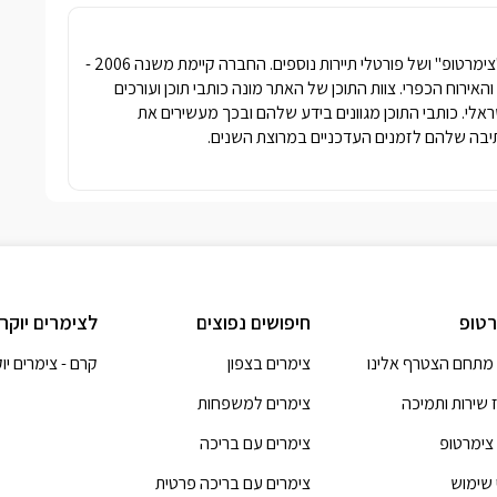
חברת פרסומדיה נטגרופ הבעלים של האתר "צימרטופ" ושל פורטלי תיירות נוספים. החברה קיימת משנה 2006 -
ימרים והאירוח הכפרי. צוות התוכן של האתר מונה כותבי תוכן ועורכים
שראלי. כותבי התוכן מגוונים בידע שלהם ובכך מעשירים את
בה שלהם לזמנים העדכניים במרוצת השנים.
טופ
חיפושים נפוצים
לצימרים יוקר
מתחם הצטרף אלינו
צימרים בצפון
קרם - צימרים יו
 שירות ותמיכה
צימרים למשפחות
 צימרטופ
צימרים עם בריכה
 שימוש
צימרים עם בריכה פרטית