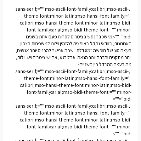
",sans-serif;="" mso-ascii-font-family:calibri;mso-ascii-
theme-font:minor-latin;mso-hansi-font-family:=""
calibri;mso-hansi-theme-font:minor-latin;mso-bidi-
font-family:arial;mso-bidi-theme-font:="" minor-
bidi"="">מי שכבר נפש בצימרים לפחות פעם אחת בשנים
האחרונות, בוודאי נתקל באופציה להזמין
וילות למשפחות בצפון
–
בעצם סוג של חופשה "מוגדלת" שבה אפשר להכניס יותר אנשים,
יותר מתקנים והרבה יותר הנאה. אבל רגע, אם יש צימרים ויש וילות,
מה בעצם ההבדל בין השניים?
",sans-serif;="" mso-ascii-font-family:calibri;mso-ascii-
theme-font:minor-latin;mso-hansi-font-family:=""
calibri;mso-hansi-theme-font:minor-latin;mso-bidi-
font-family:arial;mso-bidi-theme-font:="" minor-
bidi"="">
",sans-serif;="" mso-ascii-font-family:calibri;mso-ascii-
theme-font:minor-latin;mso-hansi-font-family:=""
calibri;mso-hansi-theme-font:minor-latin;mso-bidi-
font-family:arial;mso-bidi-theme-font:="" minor-
bidi"="">
",sans-serif;="" mso-ascii-font-family:calibri;mso-ascii-