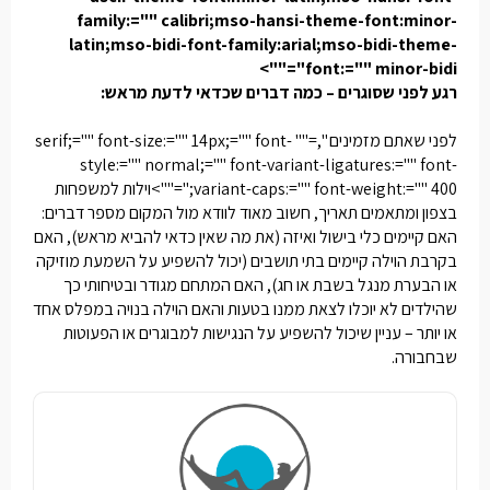
family:="" calibri;mso-hansi-theme-font:minor-
latin;mso-bidi-font-family:arial;mso-bidi-theme-
font:="" minor-bidi"="">
רגע לפני שסוגרים – כמה דברים שכדאי לדעת מראש:
לפני שאתם מזמינים
",="" serif;="" font-size:="" 14px;="" font-
style:="" normal;="" font-variant-ligatures:="" font-
variant-caps:="" font-weight:="" 400;"="">וילות למשפחות
בצפון
ומתאמים תאריך, חשוב מאוד לוודא מול המקום מספר דברים:
האם קיימים כלי בישול ואיזה (את מה שאין כדאי להביא מראש), האם
בקרבת הוילה קיימים בתי תושבים (יכול להשפיע על השמעת מוזיקה
או הבערת מנגל בשבת או חג), האם המתחם מגודר ובטיחותי כך
שהילדים לא יוכלו לצאת ממנו בטעות והאם הוילה בנויה במפלס אחד
או יותר – עניין שיכול להשפיע על הנגישות למבוגרים או הפעוטות
שבחבורה.