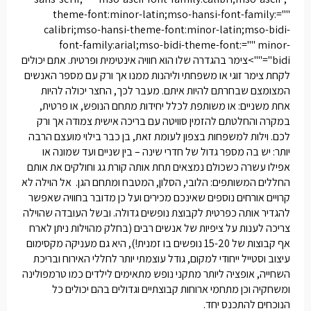
theme-font:minor-latin;mso-hansi-font-family:=""
calibri;mso-hansi-theme-font:minor-latin;mso-bidi-
font-family:arial;mso-bidi-theme-font:="" minor-
bidi"="">צימר בהגדרה שלו הוא חוויה אינטימית ופרטית. אתם יכולים
לקחת צימר זוגי או משפחתי וליהנות ממנו אך ורק עם מספר האנשים
המצומצם שבחרתם להיות איתם. מעבר לכך, החצר יכולה להיות
אחת משניים: או משותפת לכלל יחידות מתחם הנופש, או פרטית,
במקרה והחלטתם להזמין סוויטה עם בריכה אישית צמודה אך ורק
לכם. וילות למשפחות בצפון לעומת זאת, בן כבר בילוי מועצם הרבה
יותר: יש בה מספר גדול של חדרי שינה – בין שניים ועד שמונה או
אפילו עשרה כשכולם נמצאים תחת אותה קורת גג וחולקים את אותם
החללים המשותפים: הלובי, הסלון, המטבח ומתחם הגן. אל הוילה לא
קרויים אורחים נוספים שאינכם מכירים ועל כן מדובר בחוויה שאפשר
להגדיר אותה כפרטית לקבוצת נופשים גדולה. ובשל העובדה שהוילה
צריכה לענות על ציפיות של אנשים רבים (בחלק מהוילות ניתן לארח
אף קבוצות של 15-20 נופשים בו זמנית!), היא גם מעניקה מקסימום
עיצוב וסטייל ייחודי למקום, גודל עוצמתי יותר לחללי האירוח ובריכת
השחייה, אופציה ליותר מתקני נופש מתאימים לילדים כמו טרמפולינה
ומשחקיה וכן מתחמי ארוחות קבוצתיים וגדולים בהם יכולים כל
הנוכחים להתכנס יחד.