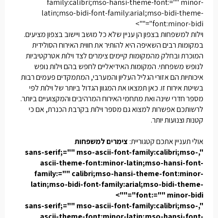
family:calibri;mso-hansi-theme-font:="" minor-
latin;mso-bidi-font-family:arial;mso-bidi-theme-
font:minor-bidi"="">
וילות למשפחות בצפון
הן עניין שלא כל מושב ויישוב בצפון מציעים.
במקומות רבים השאיפה היא להותיר את חווית האירוח הסולידית
המוכרת ובחלק מהמקומות קיימים צימרים לצד וילות אטרקטיביות
לנופש משפחתי. המקומות האידיאליים לחפש בהם וילות נופש
איכותיות הם אזורי הגליל העליון והמערבי, המתמקדים פעמים רבות
בשיטת אירוח זו. כאן תמצאו את המגוון הגדול ביותר של וילות לפי
מספר חדרי שינה ואת מתחמי האירוח המרהיבים והמקצועיים ביותר.
לרשותכם אפשרות למצוא גם מספר וילות בקרבת הכנרת, אם כי
קטנות וצנועות יותר.
אולי תעניין אתכם קטגוריית:
צימרים למשפחות
",sans-serif;="" mso-ascii-font-family:calibri;mso-
ascii-theme-font:minor-latin;mso-hansi-font-
family:="" calibri;mso-hansi-theme-font:minor-
latin;mso-bidi-font-family:arial;mso-bidi-theme-
font:="" minor-bidi"="">
",sans-serif;="" mso-ascii-font-family:calibri;mso-
ascii-theme-font:minor-latin;mso-hansi-font-