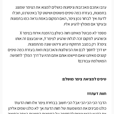
עזבו אתכם מאכזבות וניסיונות כושלים למצוא את הצימר שמוצג
בתמונות, בעזרת כמה טיפים פשוטים ושיטוט קל באינטרנט, תוכלו
לדעת איך לבחור נכון צימר, האם המקום באמת נראה כמו בתמונות
ובעיקר אם מומלץ להגיע אליו.
מספר לא מבוטל מאיתנו חווה כשלון בהזמנת אירוח בצימר X
וכשהגיע למקום זכה לגלות שהגיע לצימר Y, או שבעצם זה אותו
צימרX רק במצב תחזוקתי גרוע וריהוט שונה מהתמונות.
יש דרך לחסוך לכם את הכשלונות והאכזבות וזאת בעזרת כמה טיפים
קטנים מאיתנו שאם תיישמו אותם אתם תהיו על דרך המלך לחופשה
המושלמת עבורכם!
טיפים למציאת צימר מושלם:
חוות דעת!!!
הדבר הכי הכי הכי אבל הכי חשוב בבחירת צימר אלו חוות הדעת!
כולנו מבינים את המשמעות של חוות הדעת אך לא כולנו שמים אליהן
את הדגש הראוי ונוטים להסתמך על התמונות המוצגות באתר ובתיאור