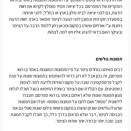
המקדים של המפרסם. בכל יציאה תמיד מומלץ לקרוא את חוות
הדעת, גם לפני יציאה לבית מלון בארץ או בחו"ל, לפני ארוחה
במסעדה יוקרתית וכמובן לפני הגעה לצימר מפואר בארץ. חוות הדעת
ניתנות ע"י אורחים ששהו במקום ומכאן ניתן ללמוד הרבה על הצימר
ובעיקר האם כדאי להגיע אליו ויש למה לצפות.
תמונות גולשים
רבים מאיתנו בוחרים צימר על פי התמונות המוצגות באתר בו הוא
מפרסם, זה נכון אבל לא רק. כדאי להשתמש בתמונות שונות על מנת
לקבל פרספקטיבה טובה על מקום האירוח ולדעת למה לצפות
כשמגיעים.
עם הקלדת שם הצימר בשורת החיפוש בגוגל תוכלו לגלות
מגוון תמונות שונות שלא ראיתם באתר בו הוא מפרסם. תעברו
ללשונית "מפות" ושם לחצו על תמונות נוספות- תגלו שם תמונות
שהעלו גולשים שונים ששהו במקום מזוויות צילום שונות ואולי גם את
הכניסה לצימר, דבר שלא מראים בדרך כלל, כך תוכלו לקבל תמונת
מצב טובה יותר וברורה יותר אודות הצימר.