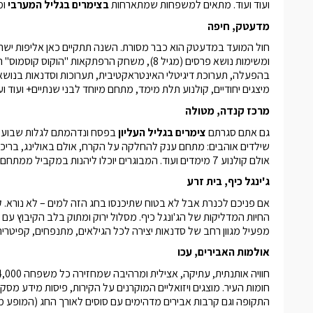
ועוד ועוד. מתאים למשפחות שמתארחות
בצימרים בגליל המערבי
ומ
מדעטק, חיפה
חול המועד במדעטק הוא כבר מסורת. השנה תתקיים כאן אליפות י
ומשימות נושא פרסים (מגיל 8), משחק הרפתקאות "ה
בהפעלה, תערוכת דיגיטלי האינטראקטיבית, תערוכות וסדנאות בנושאי 
מיצגים יחודיים, קולנוע תלת מימד, מתחם מיוחד לבני שנתיים+ ועוד ועו
מרכז קנדה, מטולה
גם אתם סגרתם
צימרים בגליל העליון
בפסח ונדהמתם לגלות שבוע סו
אולם קולנוע 7 מימדים ועוד. המבוגרים יוכלו ליהנות במקביל ממתחם הירי האתגרי (המקצועי בישראל) ושפע טיפולי ספא מפנקים.
ג'ינגל כיף, בית זרע
אם פניכם לכנרת אבל לא בטוח שתיכנסו בחג הזה למים – לא נורא. קו
החיות המדליקות של הג'ונגל כיף. מסלול ירוק ומתוק בלב הקיבוץ עם ק
מפעיל מגוון רחב של סדנאות יצירה לכל הגילאים, מתנפחים, קפיטריה, 
אולמות האבירים, עכו
חומות העיר. מוצגים ויזואליים המוקרנים על הקירות, פיסות מידע מס