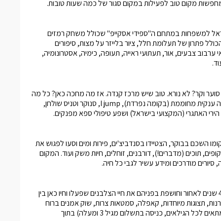
חפשות מקום טוב לפעילות במקום סגור של כמה שעות טובות.
שראל למשפחות במתחם ה"ספידי אסקייפ" שכולל משחק רמזים
וקוס קוסמוס" הכולל פתרון של תעלומת חלל, ציור בלייזר על מצות, סיפורים
ערבוב צבעים, אור, תעתועי ראייה, תעופה, כימיה, אסטרונומיה,
ד.
ער וקר? לא נורא. טוב שיש מרכז קנדה. אז מה מחכה כאן? כל מה
שילדים אוהבים: מתחם ענק להחלקה על הקרח, אולם באולינג, בריכה ענקית מחוממת (בקומה נפרדת), I jump, סנוקר וטניס שולחן,
מו השכם בבוקר, הצטיידו בסנדביצ'ים, פירות ומים וסעו לפגוש את
ופים, תוכים (מדברים!), דורבנים, זוחלים, חיות משק ועוד. המקום
סיורים מודרכים ומידע עשיר לגבי כל חיה.
חוויה אותנתית, עתיקה, אצילית ומרהיבה שמחזירה כל משפחה 4,000 שנים לאחור וחושפת בפניהם את חיי הצלבנים שפעלו וחיו כאן בין
קרנות, תצוגות מיוחדות, קאפלה, סמטאות צרות, שוק אמנים ברוח
התקופה וגם קרבות אבירים מדהימים עם סוסים לאורך החג (המופע מתאים לכל הגילאים, כניסה בתשלום מגיל 3 ומעלה) בתוך