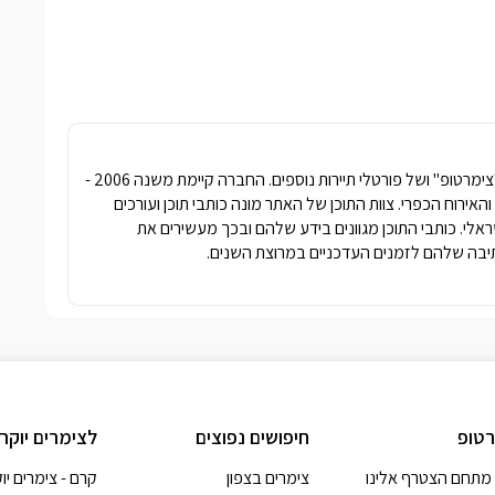
חברת פרסומדיה נטגרופ הבעלים של האתר "צימרטופ" ושל פורטלי תיירות נוספים. החברה קיימת משנה 2006 -
ימרים והאירוח הכפרי. צוות התוכן של האתר מונה כותבי תוכן ועורכים
שראלי. כותבי התוכן מגוונים בידע שלהם ובכך מעשירים את
בה שלהם לזמנים העדכניים במרוצת השנים.
טופ
חיפושים נפוצים
לצימרים יוקר
מתחם הצטרף אלינו
צימרים בצפון
קרם - צימרים יו