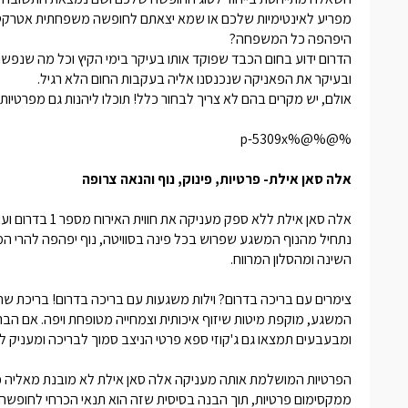
מפריע לאינטימיות שלכם או שמא יצאתם לחופשה משפחתית אטרקטיבי
היפהפה כל המשפחה?
הדרום ידוע בחום הכבד שפוקד אותו בעיקר בימי הקיץ וכל מה שנפשנ
ובעיקר את הפאניקה שנכנסנו אליה בעקבות החום הלא רגיל.
אולם, יש מקרים בהם לא צריך לבחור כלל! תוכלו ליהנות גם מפרטיות
%@%@%p-5309x
אלה סאן אילת- פרטיות, פינוק, נוף והנאה צרופה
אלה סאן אילת ללא ספק מעניקה את חווית האירוח מספר 1 בדרום ועונה על כל הרצונות, המשאלות והבקשות שלנו!
נתחיל מהנוף המשגע שפרוש בכל פינה בסוויטה, נוף יפהפה להרי המ
השינה ומהסלון המרווח.
צימרים עם בריכה בדרום? וילות משגעות עם בריכה בדרום! בריכת שח
המשגע, מוקפת מיטות שיזוף איכותית וצמחייה מטופחת ויפה. אם הב
ומבעבעים תמצאו גם ג'קוזי ספא פרטי הניצב סמוך לבריכה ומעניק ל
הפרטיות המושלמת אותה מעניקה אלה סאן אילת לא מובנת מאליה כלל ו
ממקסימום פרטיות, תוך הבנה בסיסית שזה הוא תנאי הכרחי לחופש