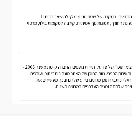
 החזאים- במקרה של שטפונות מומלץ להישאר בבית 
נת החורף, תמונות נוף אמיתיות, קירבה למקומות בילוי, מרכזי
חברת פרסומדיה נטגרופ הבעלים של האתר "צימרטופ" ושל פורטלי תיירות נוספים. החברה קיימת משנה 2006 -
ימרים והאירוח הכפרי. צוות התוכן של האתר מונה כותבי תוכן ועורכים
שראלי. כותבי התוכן מגוונים בידע שלהם ובכך מעשירים את
בה שלהם לזמנים העדכניים במרוצת השנים.