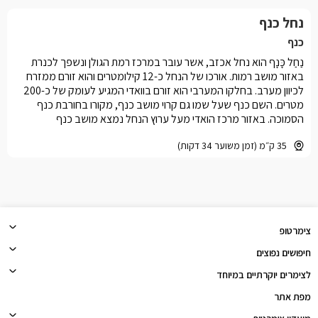
נחל כנף
כנף
נַחַל כָּנָף הוא נחל אכזב, אשר עובר במרכז רמת הגולן ונשפך לכנרת
באזור מושב רמות. אורכו של הנחל כ-12 קילומטרים והוא זורם ממזרח
לכיוון מערב. בחלקו המערבי הוא זורם בוואדי המגיע לעומק של כ-200
מטרים. השם כנף שעל שמו גם קרוי מושב כנף, מקורו בחורבת כנף
הסמוכה. באזור מרכז הואדי מעל ערוץ הנחל נמצא מושב כנף
35 ק״מ (זמן משוער 34 דקות)
צימרטופ
חיפושים נפוצים
לצימרים יוקרתיים במיוחד
מפת אתר