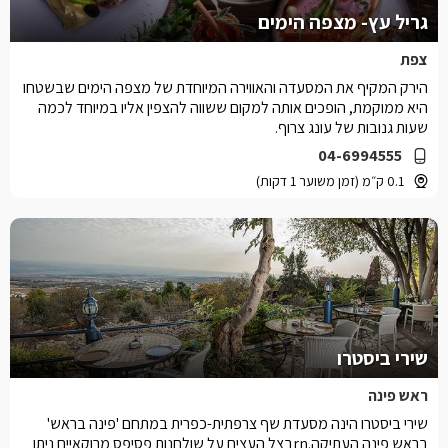
גריל עץ- מצפה הימים
צפת
הירק המקיף את המסעדה והאווירה המיוחדת של מצפה הימים שבשטחו
היא ממוקמת, הופכים אותה למקום ששווה להצפין אליו במיוחד לכמה
שעות גנובות של עונג צרוף.
04-6994555
0.1 ק״מ (זמן משוער 1 דקות)
שירי ביסטרו
ראש פינה
שירי ביסטרו הינה מסעדת שף צרפתית-כפרית במתחם 'פינה בראש'
בראש פינה העתיקה.rnבצל העצים על שולחנות פסיפס מרוקאיים ניתן