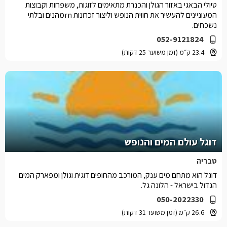
טיולי הבאגי באזור הגולן והכנרת מתאימים לזוגות, משפחות וקבוצות
המעוניינים להעשיר את חווית הנופש וליצור זכרונות rnמהנים ובלתי
נשכחים.
052-9121824
23.4 ק״מ (זמן משוער 25 דקות)
דוגל עולם המים והנופש
טבריה
דוגל הוא מתחם מים ענק, המורכב מהחופים דוגית וגולן ומפארק המים
הגדול בישראל - הלונה גל.
050-2022330
26.6 ק״מ (זמן משוער 31 דקות)