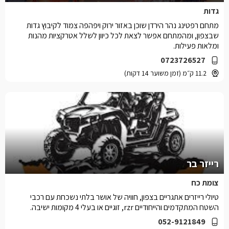
גדות
מתחם רפטינג נהר הירדן שוכן באזור ירוק ויפהפה צמוד לקיבוץ גדות
שבצפון, ומהמתחם אפשר לצאת לכל כיוון לשלל אטרקציות מהנות
ומלאות פעילות.
0723726527
11.2 ק״מ (זמן משוער 14 דקות)
רייזר בר
צומת כח
טיולי רייזרים אתגריים בצפון, חוויה של אושר בלתי נשכחת עם רכבי
השטח המתקדמים והייחודיים rzr, זוגיים או בעלי 4 מקומות ישיבה.
052-9121849