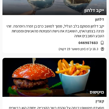
ייקב דלתון
דלתון
יקב דלתון ממוקם בלב הגליל, סמוך למושב כרם בן זמרה היפהפה. זוהי
פנינה בצפון הארץ, השואבת את גישת המצוינות מהאנשים וממנחות
הטבע הסובבים אותה
046987683
18.3 ק״מ (זמן משוער 19 דקות)
מיטשוס
קצרין
מסעדת מיטשוס נבנתה על טהרת בשר הקצבייה. ייחודה הוא בבשרים