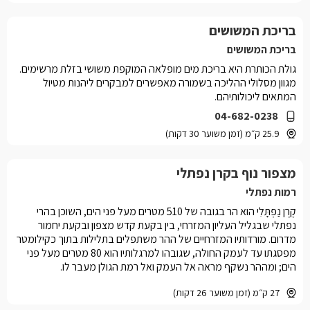
בריכת המשושים
בריכת המשושים
גולת הכותרת היא בריכת מים מופלאה המוקפת משושי בזלת מרשימים.
מגוון מסלולי ההליכה בשמורה מאפשרים למבקרים ליהנות מטיול
המתאים ליכולותיהם.
04-682-0238
25.9 ק״מ (זמן משוער 30 דקות)
מצפור נוף בקרן נפתלי
רמות נפתלי
קֶרֶן נַפְתָּלִי הוא הר בגובה של 510 מטרים מעל פני הים, השוכן בהרי
נפתלי שבגליל העליון המזרחי, בין בקעת קדש מצפון ובקעת יחמור
מדרום. מורדותיו המזרחיים של ההר משתפלים בתלילות בתוך כקילומטר
מפסגתו עד לעמק החולה, שגובהו למרגלותיו הוא 80 מטרים מעל פני
הים; ומההר נשקף מראה אל העמק ואל רמת הגולן מעבר לו.
27 ק״מ (זמן משוער 26 דקות)