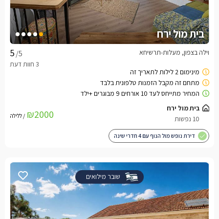
בית מול ירח
וילה בצפון, מעלות-תרשיחא
/5
בית מול ירח
₪2000
/ ללילה
10 נפשות
דירת נופש מול הנוף עם 4 חדרי שינה
שובר מילואים