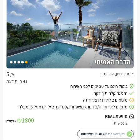
הדבר האמיתי
צימר בצפון, עין יעקב
/5
סוויטת REAL
₪1800
/ ללילה
2 נפשות
סוויטה פרטית לזוגות ומשפחות