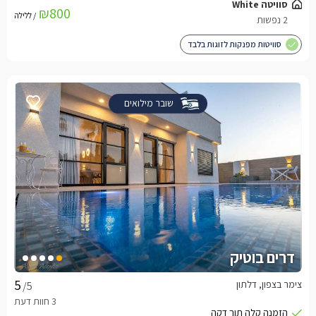
סוויטה White
₪800
/ ללילה
2 נפשות
סוויטות מפנקות לזוגות בלבד
שובר מילואים
דרים בוטיק
צימר בצפון, דלתון
/5