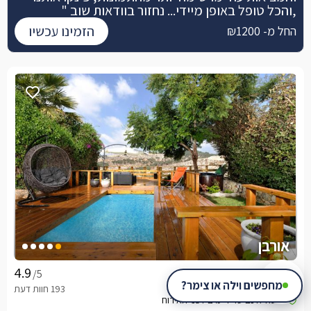
,והכל טופל באופן מיידי... נחזור בוודאות שוב "
הזמינו עכשיו
החל מ- ₪1200
אורבן
צימר בצפון, כפר ורדים
/5
מחפשים וילה או צימר?