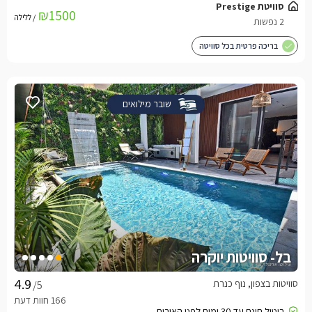
סוויטת Prestige
₪1500
/ ללילה
2 נפשות
בריכה פרטית בכל סוויטה
שובר מילואים
בל- סוויטות יוקרה
סוויטות בצפון, נוף כנרת
/5