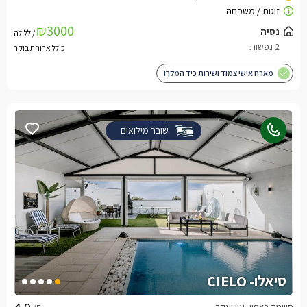
₪3000
/ ללילה
כולל ארוחת בוקר
מארח אישי צמוד ושירות כיד המלך!
שובר מילואים
סיאלו- CIELO
סוויטה בצפון, עין יעקב