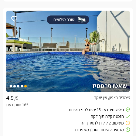
שובר מילואים
שאטו פרסטיז
צימרים בצפון, עין יעקב
/5