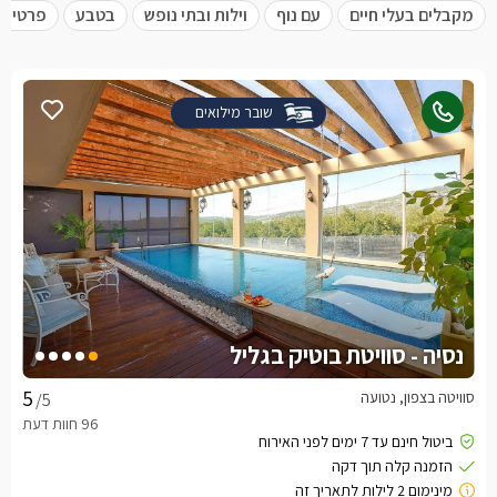
מקבלים בעלי חיים
עם נוף
וילות ובתי נופש
בטבע
פרטית 
שובר מילואים
נסיה - סוויטת בוטיק בגליל
סוויטה בצפון, נטועה
/5