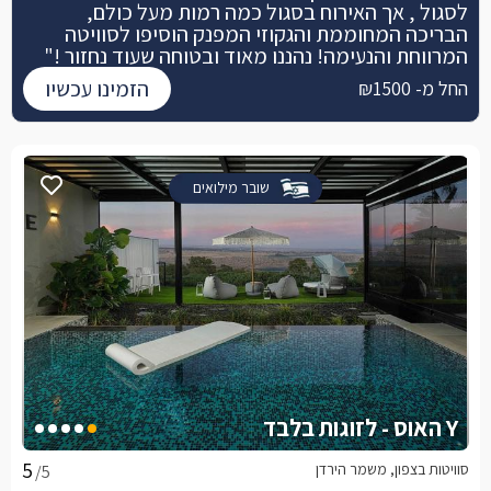
לסגול , אך האירוח בסגול כמה רמות מעל כולם,
הבריכה המחוממת והגקוזי המפנק הוסיפו לסוויטה
המרווחת והנעימה! נהננו מאוד ובטוחה שעוד נחזור !"
הזמינו עכשיו
החל מ- ₪1500
שובר מילואים
Y האוס - לזוגות בלבד
סוויטות בצפון, משמר הירדן
/5