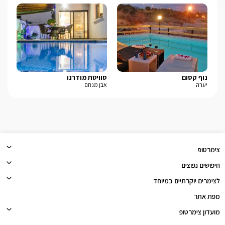
נוף קסום
סוויטת מודרנו
סי
יערה
אבן מנחם
חד 
צימרטופ
חיפושים נפוצים
לצימרים יוקרתיים במיוחד
מפת אתר
מועדון צימרטופ