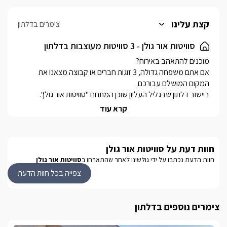
קצת עלינו
צימרים בדלתון
סוויטות אור גולן - 3 סוויטות מעוצבות בדלתון
אם אתם משפחה גדולה, 3 זוגות חברים או קבוצה מצאנו את 
למתחם 3 סוויטות בעיצוב, אבזור וגודל זהה לחלוטין- עם חצר גדולה 
קרא עוד
ומטופחת משותפת, במרכזה בריכת שחייה חלומית (מגודרת 
אירוח חלומי וחוויתי שלא תשכחו.
חוות דעת על סוויטות אור גולן
חוות הדעת נכתבו על ידי גולשינו לאחר שהתארחו ב
סוויטות אור גולן
הסוויטות
צפייה בכל חוות הדעת
למתחם אור גולן 3 סוויטות זהות, מעוצבות ומאובזרות ברמה גבוה 
צימרים נוספים בדלתון
הסוויטות מעוצבות בסגנון כפרי אך מרענן, בנויות כסטודיו עם חלל 