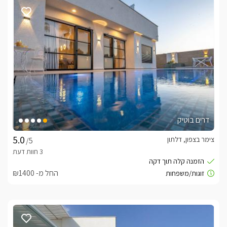
בכניסתכם אל הסוויטות תגלו ג'קוזי פנימי פינתי, למולו מיטה זוגית 
נוחה במיוחד. עם סלון ישיבה הנפתח ללינת ילדים, כורסאות ופינות 
לכל סוויטה מטבחון מאובזר עם מקרר, מיקרוגל, כיור וערכה להכנת 
וחדר רחצה עם מקלחון זכוכית, שירותים וכיור עם ארונית ובה תמרוקי 
רחצה ומגבות.
החצר הגדולה והמטופחת של המתחם
אורחי הסוויטות ייהנו מחצר גדולה במיוחד ובה מדשאות, פינות 
דרים בוטיק
ישיבה שמשיות או מוצלות, תאורת ערב, שולחנות אוכל, פינת 
צימר בצפון, דלתון
/5
בנוסף, במרכז החצר במתחם מגודר לבטיחות מירבית ניצבת 
בריכה בנויה ושקועה, סביבה מיטות שיזוף לנוחות המתארחים 
ושולחנות נוחים לפינוקים לצד הבריכה.
החל מ- ₪1400
כלול באירוח