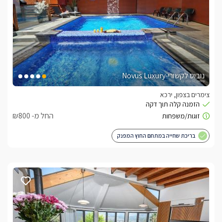
נובוס לקשורי-Novus Luxury
צימרים בצפון, ירכא
החל מ- ₪800
בריכת שחייה במתחם החוץ המפנק