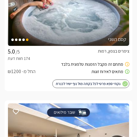
קסם השני
צימרים בצפון, רמות
/5
החל מ- ₪1200
גקוזי ספא פרטי לכל בקתה מול נוף ישיר לכנרת
שובר מילואים