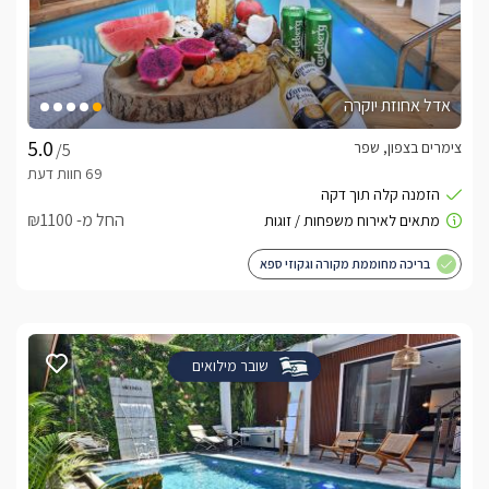
אדל אחוזת יוקרה
צימרים בצפון, שפר
/5
החל מ- ₪1100
בריכה מחוממת מקורה וגקוזי ספא
שובר מילואים