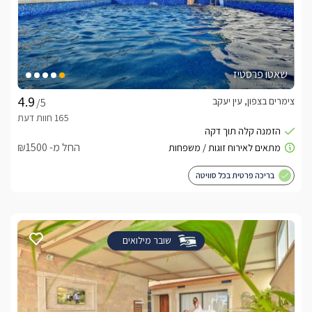
שאטו פרסטיז
צימרים בצפון, עין יעקב
/5
החל מ- ₪1500
בריכה פרטית בכל סוויטה
שובר מילואים