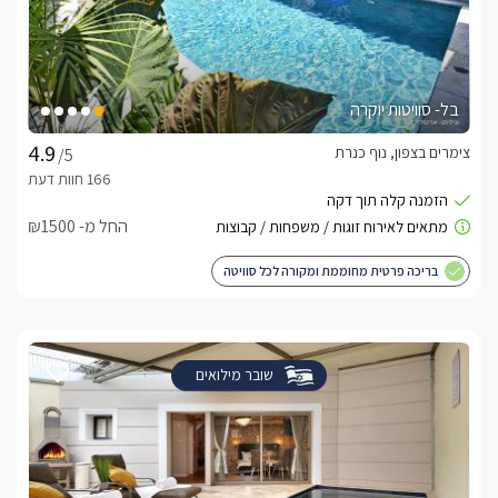
בל- סוויטות יוקרה
צימרים בצפון, נוף כנרת
/5
החל מ- ₪1500
בריכה פרטית מחוממת ומקורה לכל סוויטה
שובר מילואים