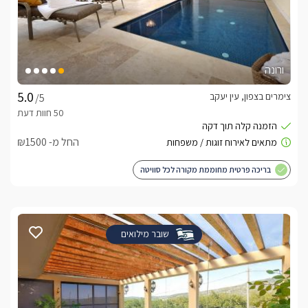
ורונה
צימרים בצפון, עין יעקב
/5
החל מ- ₪1500
בריכה פרטית מחוממת מקורה לכל סוויטה
שובר מילואים