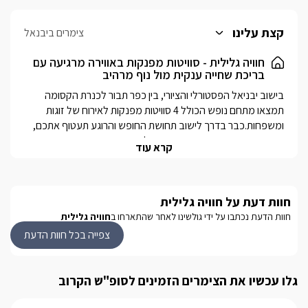
קצת עלינו
צימרים ביבנאל
חוויה גלילית - סוויטות מפנקות באווירה מרגיעה עם
בריכת שחייה ענקית מול נוף מרהיב
בישוב יבניאל הפסטורלי והציורי, בין כפר תבור לכנרת הקסומה 
תמצאו מתחם נופש הכולל 4 סוויטות מפנקות לאירוח של זוגות 
ומשפחות.כבר בדרך לישוב תחושת החופש והרוגע תעטוף אתכם, 
השדות הפתוחים ההרים הירוקים ימלאו אתכם באנרגיות טובות 
קרא עוד
ושתגיעו למתחם היפהפה הנקרא "חוויה גלילית" וכשמו כן הוא, 
תבינו שהגעתם בדיוק למקום הנכון עבורכם ליהנות מחופשה 
מפנקת, כיפית ורגועה.
חוות דעת על חוויה גלילית
חוות הדעת נכתבו על ידי גולשינו לאחר שהתארחו ב
חוויה גלילית
פנים הסוויטות
צפייה בכל חוות הדעת
במתחם חוויה גלילית שוכנות 4 סוויטות מפנקות ורומנטיות סוויטת 
סחלב , סוויטת פנינה, סוויטות גן עדן וסוויטת רקפת כל אחת מעוצבת 
קצת אחרת אך לכולם אבזור זהה והן מתאימות לחופשה מכל 
גלו עכשיו את הצימרים הזמינים לסופ"ש הקרוב
סגנון.בכל יחידה תמצאו ג'קוזי זוגי מפנק ומרווח מוקף נרות, מיטה 