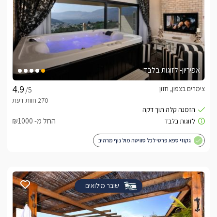
אפיריון- לזוגות בלבד
צימרים בצפון, חזון
/5
החל מ- ₪1000
גקוזי ספא פרטי לכל סוויטה מול נוף מרהיב
שובר מילואים