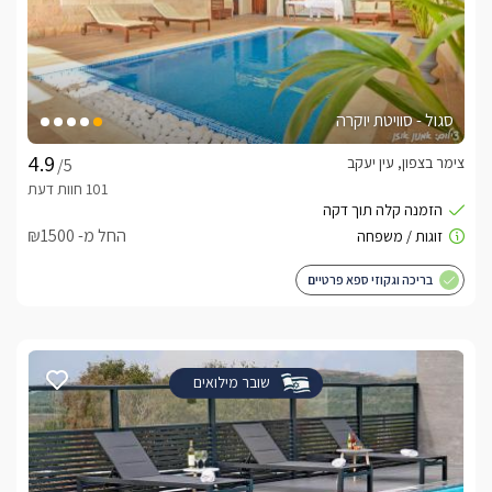
סגול - סוויטת יוקרה
צימר בצפון, עין יעקב
/5
החל מ- ₪1500
בריכה וגקוזי ספא פרטיים
שובר מילואים