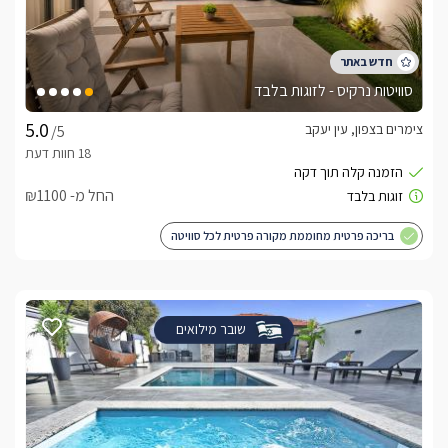
סוויטות נרקיס - לזוגות בלבד
צימרים בצפון, עין יעקב
/5
החל מ- ₪1100
בריכה פרטית מחוממת מקורה פרטית לכל סוויטה
שובר מילואים