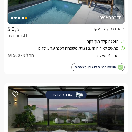
פינת תה/קפה, סבוני רחצה ריחניים ומגבות רכות.בתוספת 
תשלום:ניתן להזמין ארוחת בוקר עשירה.מגוון עיסויים מפנקים 
הדבר האמיתי
בהזמנה ותיאום מראש. ניתן להזמין קישוטים לחדר ליום הולדת, יום 
נישואין וכו'
צימר בצפון, עין יעקב
/5
אטרקציות בסביבה
המושבה יבניאל שוכנת בבקעת יבניאל דרומית-מערבית לעיר 
החל מ- ₪1500
טבריה ובסמוך לימת הכנרת וחופיה היפים, כך שמדובר במתחם עם 
מיקום מושלם ליציאה לשלל אטרקציות, תוכלו למצוא מבחר 
סוויטה פרטית לזוגות ומשפחות
מסלולי טיול מרהיבים המתאימים לטיולים רגליים וטיולי ג'יפים, 
אופניים ורכיבה על סוסים, רפטינג בירדן ואתרים תיירותיים רבים.
חשוב לדעת
שובר מילואים
*בחגים וחופשות המתחם נמכר בשלמותוהזמנה בודדת על בסיס 
מקום פנוי*תוכלו להתפנק בבריכה מחוממת ומקורה במתחם 
הצמוד