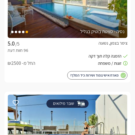
נסיה - סוויטת בוטיק בגליל
צימר בצפון, נטועה
/5
החל מ- ₪2500
מארח אישי צמוד ושירות כיד המלך!
שובר מילואים