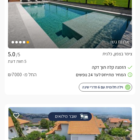
אחוזת גשן
צימר בצפון, כלנית
/5
החל מ- ₪7000
וילה חלומית עם 6 חדרי שינה
שובר מילואים