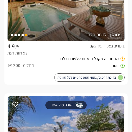
פרונסין - לזוגות בלבד
צימרים בצפון, עין יעקב
/5
החל מ- ₪1200
בריכת זרמים/ גקוזי ספא פרטיים לכל סוויטה
שובר מילואים