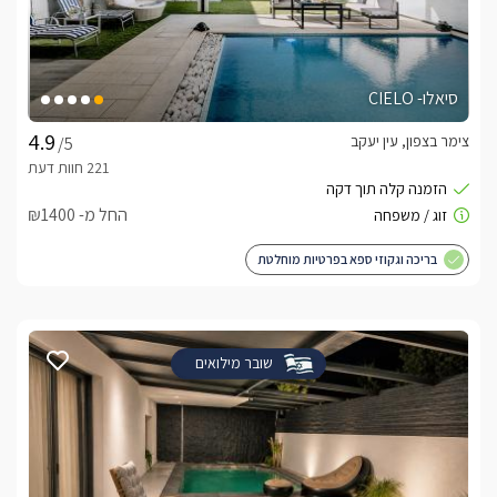
סיאלו- CIELO
צימר בצפון, עין יעקב
/5
החל מ- ₪1400
בריכה וגקוזי ספא בפרטיות מוחלטת
שובר מילואים