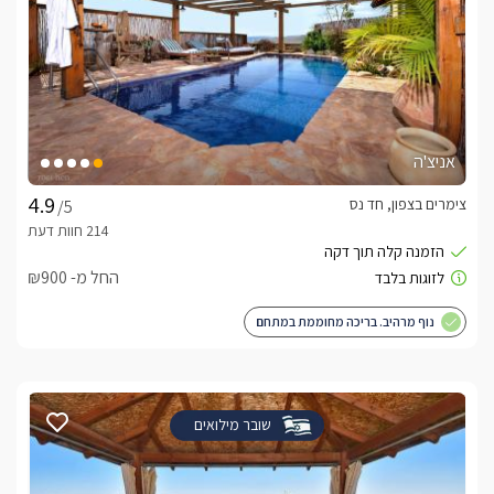
אניצ'ה
צימרים בצפון, חד נס
/5
החל מ- ₪900
נוף מרהיב. בריכה מחוממת במתחם
שובר מילואים