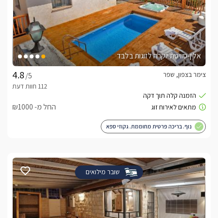
אלין-סוויטת יוקרה לזוגות בלבד
צימר בצפון, שפר
/5
החל מ- ₪1000
נוף. בריכה פרטית מחוממת. גקוזי ספא
שובר מילואים