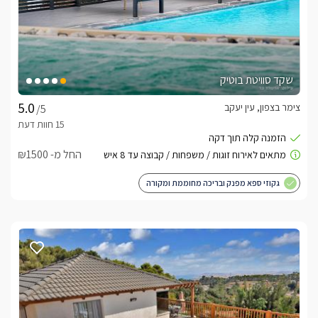
שקד סוויטת בוטיק
צימר בצפון, עין יעקב
/5
החל מ- ₪1500
גקוזי ספא מפנק ובריכה מחוממת ומקורה