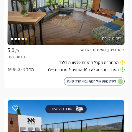
בית מול ירח
צימר בצפון, מעלות-תרשיחא
/5
החל מ- ₪1900
דירת נופש מול הנוף עם 4 חדרי שינה
שובר מילואים