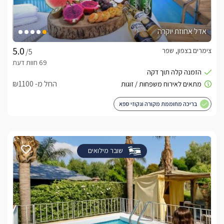
אדל אחוזת יוקרה
צימרים בצפון, שפר
/5
החל מ- ₪1100
בריכה מחוממת מקורה וגקוזי ספא
שובר מילואים