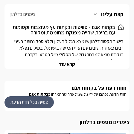
קצת עלינו
צימרים בדלתון
בקתות אגם - סוויטות ובקתות עץ מעוצבות וקסומות
עם בריכת שחייה מפנקת מחוממת ומקורה
בישוב הקסום דלתון שנמצא בגליל העליון וללא ספק נחשב בעיני 
רבים כאחד הישובים עם הנוף הכי יפה בישראל, במיקום נפלא 
כנקודת מוצא למבחר גדול של מסלולי טיול בטבע ובקרבת 
מקום לאתרים היסטוריים ולקברי צדיקים, תוכלו למצוא מתחם יוקרתי 
קרא עוד
ומפנק במיוחד שיתאים גם לזוגות שמחפשים רומנטיקה וגם 
למשפחות שרוצות להתפנק ולהתארח ברמה גבוהה באיזור הגליל 
העליון היפהפה והירוק.בבקתות אגם תוכלו למצוא 8 יחידות אירוח 
חוות דעת על בקתות אגם
מפוארות שכל אחת מהם מאובזרת ומתוכננת עד הפרט הקטן ביותר 
שיהפוך את החופשה שלכם ליותר ממושלמת, לזה תוסיפו חצר 
חוות הדעת נכתבו על ידי גולשינו לאחר שהתארחו ב
בקתות אגם
מטופחת ומהודרת ובה בריכת שחייה יוקרתית, מחוממת ומקורה 
צפייה בכל חוות הדעת
בחודשי החורף הקרים וצוננת ונעימה בקיץ.לא ניתן לעשות מנגל 
בשבת.
צימרים נוספים בדלתון
פנים הסוויטות ובקתות העץ המפנקות