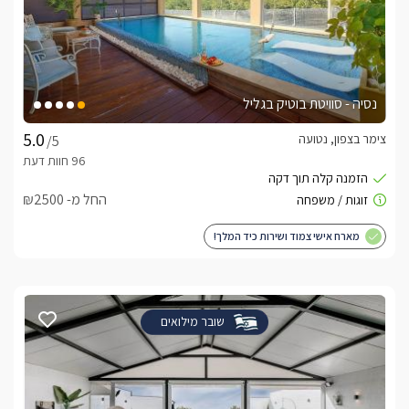
נסיה - סוויטת בוטיק בגליל
צימר בצפון, נטועה
/5
החל מ- ₪2500
מארח אישי צמוד ושירות כיד המלך!
שובר מילואים