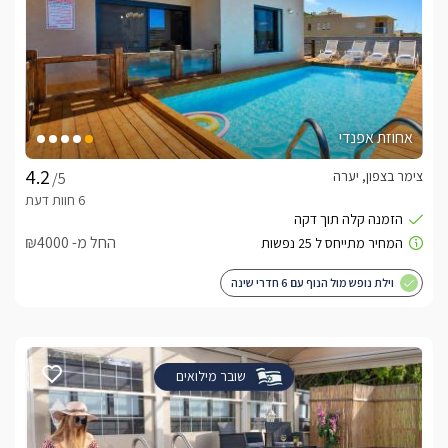
אחוזת אפנדי
צימר בצפון, יערה
/5
החל מ- ₪4000
וילת נופש מול הנוף עם 6 חדרי שינה
שובר מילואים