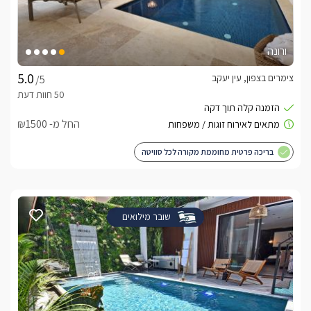
ורונה
צימרים בצפון, עין יעקב
/5
החל מ- ₪1500
בריכה פרטית מחוממת מקורה לכל סוויטה
שובר מילואים