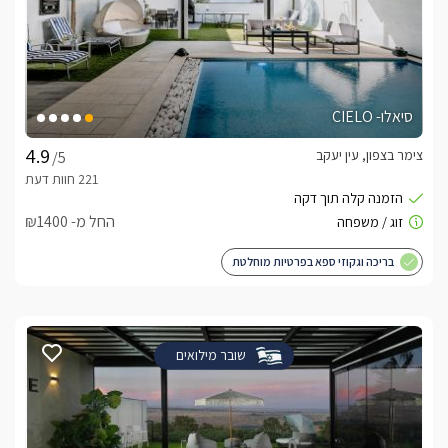
סיאלו- CIELO
צימר בצפון, עין יעקב
/5
החל מ- ₪1400
בריכה וגקוזי ספא בפרטיות מוחלטת
שובר מילואים