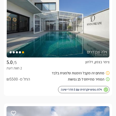
אטרקציות בסביבה
מתחם בקתות אגם נמצא בישוב דלתון בגליל העליון מדובר בנקודה 
מצוינת לצאת ממנה למבחר מסלולי טיול רגליים, מסלולי רכיבה על 
סוסים, טרקטורונים רייזרים, לחובבי האקסטרים נציע גם רפטינג 
בנהר הירדן ולרומנטיקנים חוויה מרגשת ומפתיעה בכדור פורח, לכל 
זה תוסיפו יקבים עם יינות מצויינים ומסעדות טובות. מדובר באזור 
שופע אטרקציות שלא יהיה לכם רגע משעמם. המלצות על מסלולי 
טיול ואתרים קרובים תוכלו לקבל מהמארחים שיעשו את זה מכל 
הלב.
וילה סבן דרים
צימר בצפון, דלתון
/5
לצפייה באטרקציות ומסעדות בקרבת בקתות אגם -
לחצו כאן
החל מ- ₪5500
וילת נופש יוקרתית עם 5 חדרי שינה