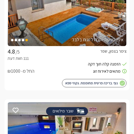
אלין-סוויטת יוקרה לזוגות בלבד
צימר בצפון, שפר
/5
החל מ- ₪1000
נוף. בריכה פרטית מחוממת. גקוזי ספא
שובר מילואים