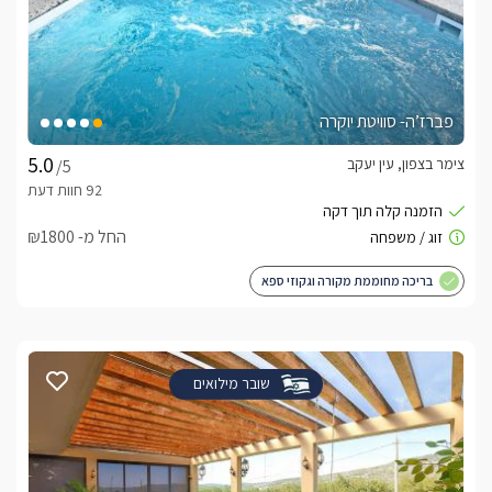
פברז’ה- סוויטת יוקרה
צימר בצפון, עין יעקב
/5
החל מ- ₪1800
בריכה מחוממת מקורה וגקוזי ספא
שובר מילואים