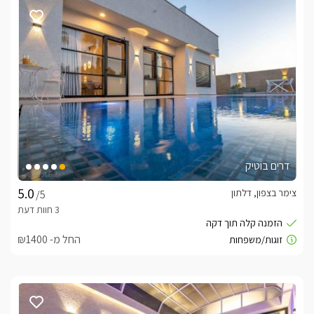
הסוויטות מעוצבות בעיצוב מודרני וייחודי בשילוב צבעים של שחור 
אפור ולבן המעניק אווירה רומנטית ויוקרתית, עם וילונות לבנים 
קלאסיים וג'קוזי המחופה קרמיקה שחורה ודרמטית ומראה ענקית 
מעליו להשלמת העיצוב המושלם.בקתות העץ מעוצבות בצבעים 
לבנים עם נגיעות של של אפור ושחור, משדרות חמימות ונעימות 
וברגע שתיכנסו אליהם תרגישו את הרוגע והקסם של החופשה 
שעוטף אתכם.בכל אחת מהסוויטות והבקתות תיהנו ממיטה זוגית 
נוחה בעלת מזרן אורטופדי עטוף במצעים רכים ונעימים , עוד 
ביחידות האירוח ניצב ג'קוזי זוגי רומנטי וגדול וחדר רחצה מהודר , 
מסך פלזמה 50 אינץ' עם חיבור לערוצי הלוויין, שולחן סעודה 
דרים בוטיק
ומטבחון מאובזר.*בבקתות רומנטיקה בלבן ורומנטיקה בשוויץ תיהנו 
גם ממרפסת פרטית עם פינת ישיבה.** בסוויטה המשפחתית תהנו 
צימר בצפון, דלתון
/5
מחדר ילדים נפרד וברומנטיקה בשוויץ מקומת גלריה יפהפיה לילדים 
עם מרפסת פרטית.
החל מ- ₪1400
בחורף
בכל בקתה וסוויטה ג'קוזי רומנטי, מפנק ומחמם ומצעי פוך עבים 
ונעימים.במתחם החיצוני בריכת שחייה מפוארת, מחוממת ומקורה 
היטב עם חלונות זכוכית סביבה כך שבחודשי החורף הקרים כאשר 