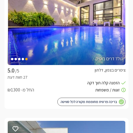
השלג מתחיל לרדת ניתן ליהנות גם מהיופי של הלבן שצובע את 
המתחם והישוב וגם מכוס תה חמימה באוירה רומנטית וקסומה.
מתחם חיצוני מפואר ומטופח
במתחם החוץ המשותף לאורחי בקתות אגם נמצאת בריכת שחייה 
מרשימה ויפה שבחורף מקורה ומחוממת, סביבה כיסאות, מיטות 
שיזוף נוחות וערסלים, וכמובן פינות ישיבה מפוארות. המתחם עשיר 
בצמחייה ירוקה ועצים ובלילה נצבע בתאורת לילה קסומה ורומנטית, 
גולד דרים בוטיק
לרשות אורחי המתחם פינת ברביקיו (לא ניתן לעשות מנגל בשבת) 
צימרים בצפון, דלתון
וחדר אוכל עם מקרר גדול ושולחן סעודה.
/5
כלול באירוח
החל מ- ₪1300
מגבות רחצה נעימות, שמפו לשיער וסבונים ריחניים.בתוספת 
בריכה פרטית מחוממת מקורה לכל סוויטה
תשלום: ניתן להזמין בתיאום מראש עם המארחים מגוון עיסויים 
מפנקים, ארוחות בוקר עשירות וטעימות ישירות לחדר וסידור החדר 
לאירועים מיוחדים כמו: ימי הולדת ויום נישואין.