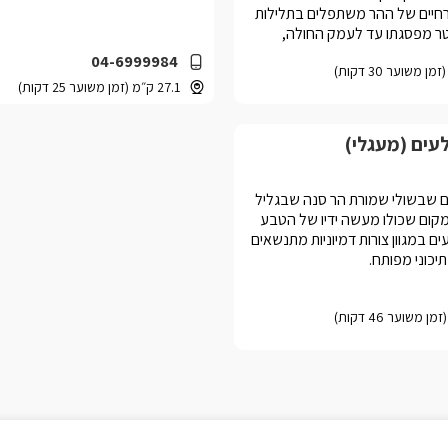
רחיים של ההר משתפלים בתלילות
טר מפסגתו עד לעמק החולה,
שגובהו למרגלותיו הוא 80 מטרים מעל פני הים;
04-6999984
מראה אל העמק ואל רמת הגולן
27.1 ק״מ (זמן משוער 25 דקות)
ים (מעגלי)
 שבשולי שמורת הר סנה שבגליל
קום שכולו מעשה ידיו של הטבע
ם במגוון צורות דמיוניות מתנשאים
יכוני מפותח.