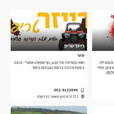
רייזר טריפ
שזור
 והמובילה
חוויה מטריפה של טבע, נוף וספורט אתגרי - נהיגה
נים, טיולי
בשטח ורכיבה ברמות הגבוהות ביותר.
052-9122694
27.1 ק״מ (זמן משוער 32 דקות)