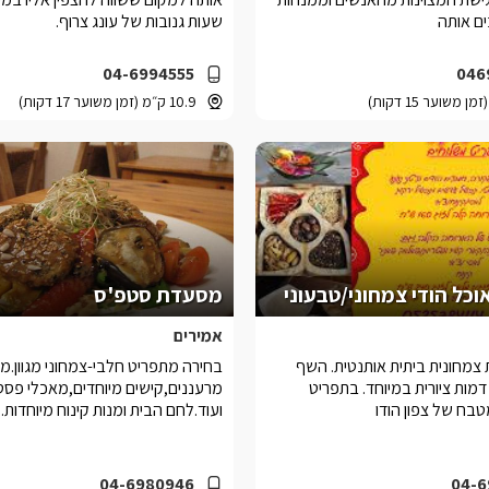
ם אותה
שעות גנובות של עונג צרוף.
04-6994555
046
10.9 ק״מ (זמן משוער 17 דקות)
וכל הודי צמחוני/טבעוני
מסעדת סטפ'ס
אמירים
צמחונית ביתית אותנטית. השף
בחירה מתפריט חלבי-צמחוני מגוון.מ
- דמות ציורית במיוחד. בתפריט
מרעננים,קישים מיוחדים,מאכלי פסט
בח של צפון הודו
ועוד.לחם הבית ומנות קינוח מיוחדות.
04-6980946
04-6