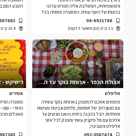
והמשפחתית, המשלבת אליה תפריט עדכני
הטבע הסובבי
בניצוחו של השף עמית. המסעדה פתוחה בכל
ימות השבוע.
987683
04-6921788
2.1 ק״מ (זמן משוער 5 דקות)
10.4 ק״מ (זמן משוער 15 דקות)
אצולת הכפר - ארוחת בוקר עד הצימר
רישיקש - א
אליפלט
אמירים
מזמינים אתכם להתפנק בארוחת בוקר עשירה
מסעדה הודית 
עם מגוון רחב של תוספות, סלטים וגבינות טעימות
ההודי – סונו 
ומיוחדות. הכל בהכנה ביתית.rnאנו מגיעים עד
מאכלים מהמט
אליכם עם סל פיקניק עשיר ומפנק לכל אזור
אליפלט והסביבה.
987385
052-5587474