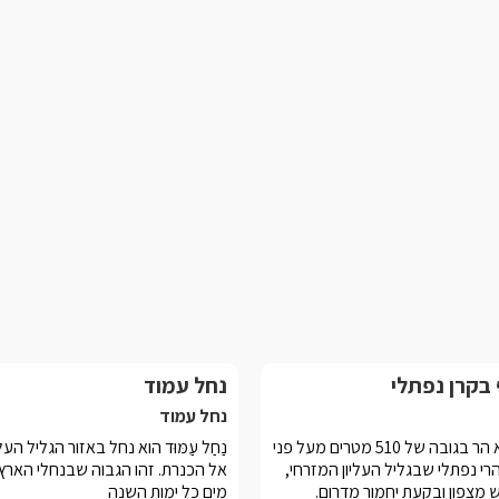
 בקרן נפתלי
נחל עמוד
נחל עמוד
קֶרֶן נַפְתָּלִי הוא הר בגובה של 510 מטרים מעל פני
נַחַל עַמּוּד הוא נחל באזור הגליל הע
רי נפתלי שבגליל העליון המזרחי,
אל הכנרת. זהו הגבוה שבנחלי הארץ
 מצפון ובקעת יחמור מדרום.
מים כל ימות השנה