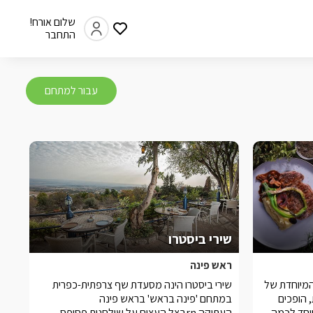
שלום אורח!
התחבר
עבור למתחם
שירי ביסטרו
ראש פינה
המיוחדת של
שירי ביסטרו הינה מסעדת שף צרפתית-כפרית
 הופכים
במתחם 'פינה בראש' בראש פינה
יוחד לכמה
העתיקה.rnבצל העצים על שולחנות פסיפס