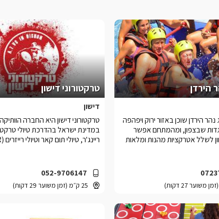
 הירדן
טרקטורוני דישון
דישון
הר הירדן שוכן באזור ירוק ויפהפה
טרקטורוני דישון היא החברה הוותיקה
גדות שבצפון, ומהמתחם אפשר
במדינת ישראל בהדרכת טיולי טרקטורו
ון לשלל אטרקציות מהנות ומלאות
ריינג'ר, טיולי תום קאר וטיולי רייזרים (RZR).
052-9706147
0723
25 ק״מ (זמן משוער 29 דקות)