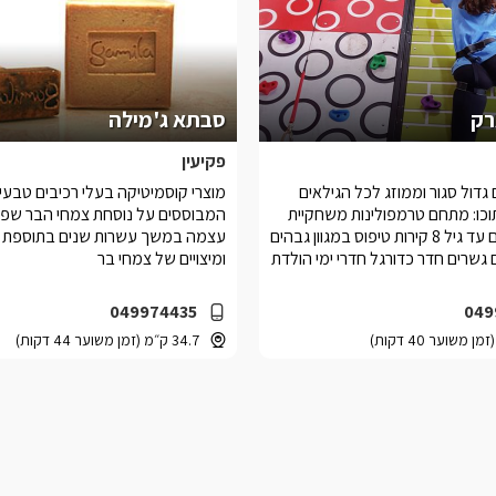
רק
סבתא ג'מילה
פקיעין
גדול סגור וממוזג לכל הגילאים
מוצרי קוסמיטיקה בעלי רכיבים טבעי
כו: מתחם טרמפולינות משחקיית
המבוססים על נוסחת צמחי הבר שפי
פעלטון לילדים עד גיל 8 קירות טיפוס במגוון גבהים
עצמה במשך עשרות שנים בתוספת 
 גשרים חדר כדורגל חדרי ימי הולדת
ומיצויים של צמחי בר
049974435
049
34.7 ק״מ (זמן משוער 44 דקות)