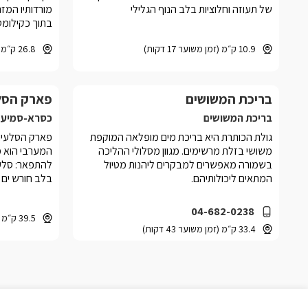
של תעוזה וחלוציות בלב הנוף הגלילי
מורדותיו המז
בתוך כקילומ
10.9 ק״מ (זמן משוער 17 דקות)
26.8 ק״מ (זמן משוער 30 דקות)
ומההר נשקף 
מעבר לו.
בריכת המשושים
פארק הסלע
בריכת המשושים
כסרא-סמיע
גולת הכותרת היא בריכת מים מופלאה המוקפת
פארק הסלעים
משושי בזלת מרשימים. מגוון מסלולי ההליכה
המערבי הוא מ
בשמורה מאפשרים למבקרים ליהנות מטיול
להתפאר: סלעי
המתאים ליכולותיהם.
בלב חורש ים ת
04-682-0238
39.5 ק״מ (זמן משוער 46 דקות)
33.4 ק״מ (זמן משוער 43 דקות)