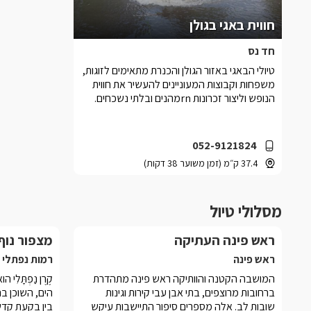
חווית באגי בגולן
חד נס
טיולי הבאגי באזור הגולן והכנרת מתאימים לזוגות,
משפחות וקבוצות המעוניינים להעשיר את חווית
הנופש וליצור זכרונות rnמהנים ובלתי נשכחים.
052-9121824
37.4 ק״מ (זמן משוער 38 דקות)
מסלולי טיול
ראש פינה העתיקה
מצפור נוף
ראש פינה
רמות נפתלי
המושבה הקטנה והוותיקה ראש פינה מתהדרת
ברחובות מרוצפים, בתי אבן עבי קירות וגינות
הים, השוכן בה
שובות לב. אלה מספרים סיפור התיישבות עיקש
בין בקעת קדש