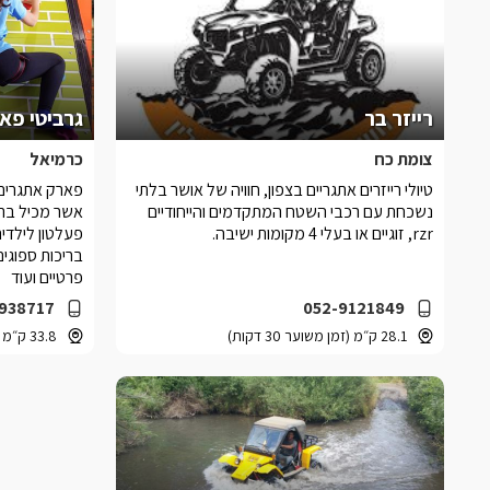
רייזר בר
גרביטי פא
צומת כח
כרמיאל
טיולי רייזרים אתגריים בצפון, חוויה של אושר בלתי
פארק אתגרים 
נשכחת עם רכבי השטח המתקדמים והייחודיים
אשר מכיל בתו
rzr, זוגיים או בעלי 4 מקומות ישיבה.
בריכות ספוגים
פרטיים ועוד
938717
052-9121849
28.1 ק״מ (זמן משוער 30 דקות)
33.8 ק״מ (זמן משוער 40 דקות)