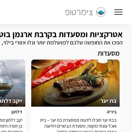
צימרטופ
אטרקציות ומסעדות בקרבת ארגמן בוט
הפכו את החופשה שלכם למושלמת יותר וגלו אזורי בילוי,
מסעדות
בת יער
ייקב דלתון
ביריה
דלתון
בבת יער תוכלו ליהנות ממסעדת בת יער – בית
יקב דלתון ממ
אוכל עונתי מקומי, מסעדת הבשרים הידועה
בן זמרה היפהפ
בארץ באיכות הבשר ובאווירה החמה
השואבת את ג