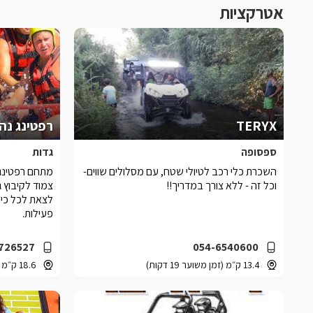
אטרקציות
TERYX
רפטינג נהר
ספסופה
גדות
השכרת כלי רכב לטיולי שטח, עם מסלולים שווים-
מתחם רפטינג נ
וכל זה - ללא צורך במדריך!!
צמוד לקיבוץ 
לצאת לכל כיו
פעילות.
726527
054-6540600
13.4 ק״מ (זמן משוער 19 דקות)
18.6 ק״מ (זמן משוער 27 דקות)