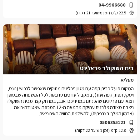
04-9966680
22.5 ק״מ (זמן משוער 21 דקות)
בית השוקולד פראלינט
מעליא
המקום פועל כבית קפה עם מגוון פרלינים מתוקים שאפשר לרכוש (נוגט,
ויסקי, תפוז, קפה ועוד), במקביל עורכים סדנאות לכל המשפחה שבסופן
תצאו עם פרלינים שהכנתם במו ידיכם. אגב, במרחק קצר מבית השוקולד
ניצבת מצודה צלבנית עתיקה מהמאה ה-12 המכונה שאטו דה-רואה
(ארמון המלך בצרפתית), להשלמת החוויה האירופאית.
0506355121
22.8 ק״מ (זמן משוער 22 דקות)