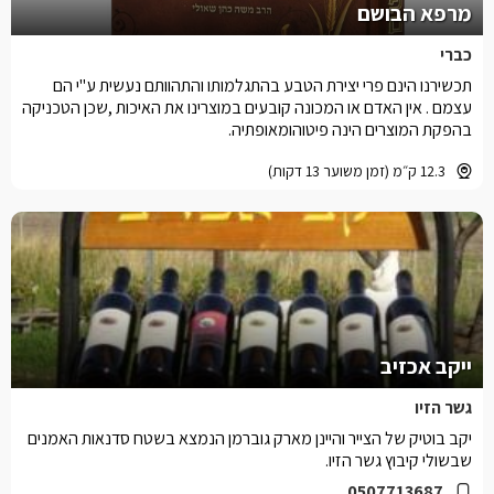
מרפא הבושם
כברי
תכשירנו הינם פרי יצירת הטבע בהתגלמותו והתהוותם נעשית ע''י הם
עצמם . אין האדם או המכונה קובעים במוצרינו את האיכות ,שכן הטכניקה
בהפקת המוצרים הינה פיטוהומאופתיה.
12.3 ק״מ (זמן משוער 13 דקות)
ייקב אכזיב
גשר הזיו
יקב בוטיק של הצייר והיינן מארק גוברמן הנמצא בשטח סדנאות האמנים
שבשולי קיבוץ גשר הזיו.
0507713687