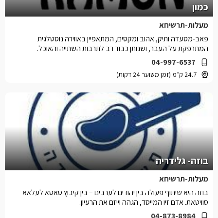
כמון
מעלות-תרשיחא
פאב-מסעדה ותיק, אהוב ומקסים, המתאפיין באווירה נוסטלגית
המתרפקת על העבר, ושנותן כבוד רב לתרבות השתייה והאוכל.
04-997-6537
24.7 ק״מ (זמן משוער 24 דקות)
בוזה- גלידריה
מעלות-תרשיחא
בוזה היא שיתוף פעולה בין יהודים לערבים – בין קיבוץ סאסא לעלאא
סוויטאת. אדם זיו המייסד, הגהה וייזם את הרעיון.
04-873-8984