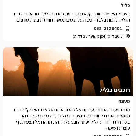
כליל
בשביל האושר- חווה חקלאית תיירותית קטנה בכליל המרהיבה שבהרי
הגליל. לזוגות בלבד-רכיבה על סוסים ונסיעה חווייתית בטרקטורונים.
052-2128401
20.3 ק״מ (זמן משוער 23 דקות)
רוכבים בגליל
מעונה
מתי בפעם האחרונה עליתם על סוס ודהרתם אל עבר האופק? אנחנו
מזמינים אתכם לחוויה בלתי נשכחת של טיולי סוסים בשמורת הר
בטח.rnדרך חורש גלילי יפיפיה ובמעלה ההר, תדהרו אל תצפית נוף
עוצרת נשימה.