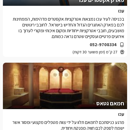
פארק אקסטרים עכו
עכו
בכניסה לעיר עכו נמצאות אטרקציות אקסטרים מדהימות, הממתינות
לכם בפארק האתגרים הגדול והחדיש בישראל. לחובבי ריגושים
מושבעים, חובבי אטרקציות ייחודיות ומקום איכותי ומקורי לערוך בו
אירועים פרטיים ועסקיים שטרם נראה כמותם.
052-9708334
27 ק״מ (זמן משוער 30 דקות)
חמאם גטאס
עכו
מרגע כניסתכם לחמאם תלוו על ידי צוות מטפלים מקצועי ומסור אשר
ישמח לספק לכם חוויה מפנקת ויחודית.