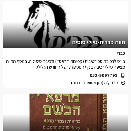
חוות כברית-טיולי סוסים
כברי
בי"ס לרכיבה ספורטיבית (קפיצות ודראסז') ורכיבה טיפולית. בנוסף החווה
מציעה טיולי רכיבה בנוף הפסטורלי של החורש הגלילי.
052-9097798
12.3 ק״מ (זמן משוער 13 דקות)