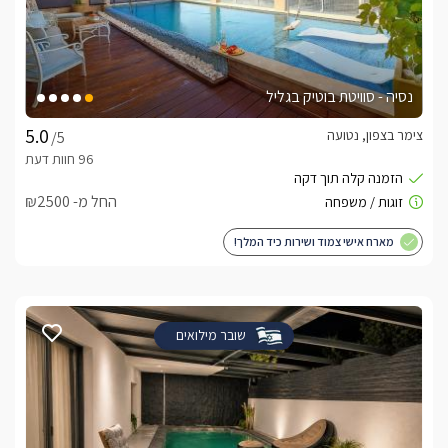
נסיה - סוויטת בוטיק בגליל
צימר בצפון, נטועה
/5
החל מ- ₪2500
מארח אישי צמוד ושירות כיד המלך!
שובר מילואים