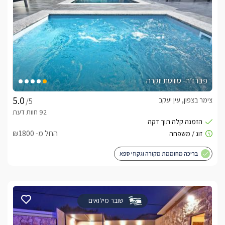
פברז’ה- סוויטת יוקרה
צימר בצפון, עין יעקב
/5
החל מ- ₪1800
בריכה מחוממת מקורה וגקוזי ספא
שובר מילואים