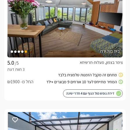
בית מול ירח
צימר בצפון, מעלות-תרשיחא
/5
החל מ- ₪1900
דירת נופש מול הנוף עם 4 חדרי שינה