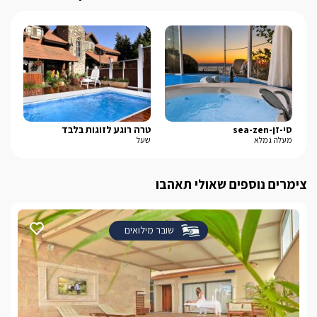
סי-זן-sea-zen
טרה רוגע לזוגות בלבד
סוו
מעלה גמלא
שעל
אבן
צימרים נוספים שאולי תאהבו
שובר מילואים