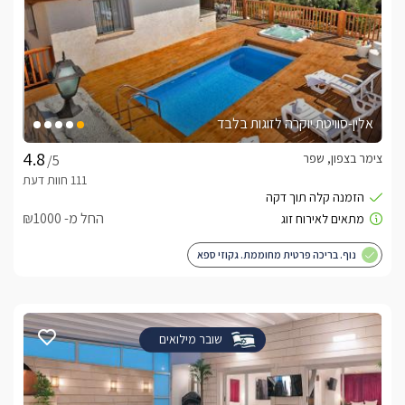
אלין-סוויטת יוקרה לזוגות בלבד
צימר בצפון, שפר
/5
החל מ- ₪1000
נוף. בריכה פרטית מחוממת. גקוזי ספא
שובר מילואים