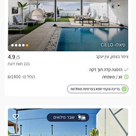
סיאלו- CIELO
צימר בצפון, עין יעקב
/5
החל מ- ₪1400
בריכה וגקוזי ספא בפרטיות מוחלטת
שובר מילואים