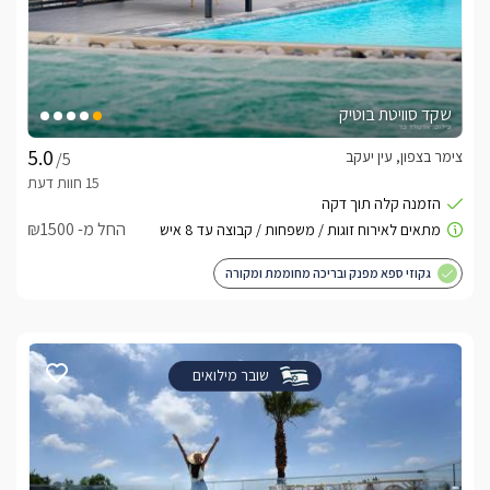
שקד סוויטת בוטיק
צימר בצפון, עין יעקב
/5
החל מ- ₪1500
גקוזי ספא מפנק ובריכה מחוממת ומקורה
שובר מילואים