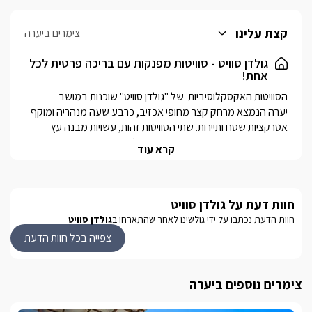
קצת עלינו
צימרים ביערה
גולדן סוויט - סוויטות מפנקות עם בריכה פרטית לכל
אחת!
הסוויטות האקסקלוסיביות  של "גולדן סוויט" שוכנות במושב 
יערה הנמצא מרחק קצר מחופי אכזיב, כרבע שעה מנהריה ומוקף 
אטרקציות שטח ותיירות. שתי הסוויטות זהות, עשויות מבנה עץ 
מפואר ובנויות בשיטת Open space כל אחת מהן מתפארת 
קרא עוד
במתחם ספא מטופח המאפשר לנופשים ליהנות מפרטיות 
מוחלטת, וכולל בריכה מחוממת ומקורה, ג'קוזי ספא וסאונה יבשה 
מקצועית, תוכלו ליהנות מפינות ישיבות מפוארות גן מרווח ונוף גלילי 
חוות דעת על גולדן סוויט
הררי מדהים.*שתי הסוויטות הן עם בריכה פרטית.
חוות הדעת נכתבו על ידי גולשינו לאחר שהתארחו ב
גולדן סוויט
צפייה בכל חוות הדעת
פנים הסוויטה
בכל אחת מהסוויטות היוקרתיות תיהנו ממיטה עגולה מיוחדת 
ומפוארת, כורסת עיסוי מפנקת, מסך LCD 47' עם חיבור לערוצי 
צימרים נוספים ביערה
HOT, נגן DVD, מערכת קולנוע ביתית, שולחן סעודה מרשים, 