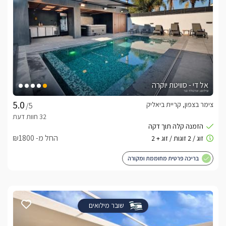
אל די - סוויטת יוקרה
צימר בצפון, קריית ביאליק
/5
החל מ- ₪1800
בריכה פרטית מחוממת ומקורה
שובר מילואים