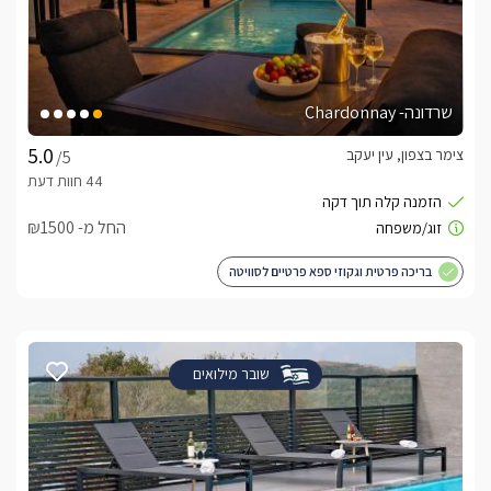
שרדונה- Chardonnay
צימר בצפון, עין יעקב
/5
החל מ- ₪1500
בריכה פרטית וגקוזי ספא פרטיים לסוויטה
שובר מילואים