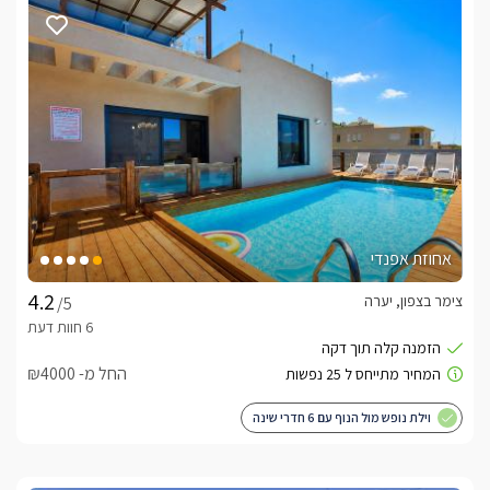
טואלט מעוצב, חדר רחצה מפואר משובץ קרמיקה, מקלחון מפנק 
עם שני כיסאות ישיבה, מטבחון מאובזר עם מכונת אספרסו 
מקצועית. במתחם החוץ הפרטי לכל סוויטה תתפנקו בבריכת זרמים 
מפוארת ואיכותית מחוממת ומקורה בעלת ג'טים חזקים לעיסוי הגוף, 
ג'קוזי ספא גדול ומצופה עץ, סאונה יבשה מקצועית, פינות ישיבה 
ססגוניות, מתחם ברביקיו מקצועי עם שיש עבודה צמוד ונוף גלילי 
עוצר נשימה.
דגשים על מקום האירוח
בתיאום מראש ניתן לקבוע עיסויים לגוף ולנפש.בנוסף, ארוחת בוקר 
אחוזת אפנדי
גלילית עשירה וטעימה תוגש ישירות לסוויטה או לשפת הבריכה 
בתיאום מול המארחים.שפע פינוקים יחכו לכם עם הגעתכם לסוויטה 
צימר בצפון, יערה
/5
דוגמת; בקבוק יין משובח, פירות העונה, שתייה קלה, חטיפים, ערכת 
קפה, קפסולות, תמרוקי רחצה ועוד. 
החל מ- ₪4000
מיקום
וילת נופש מול הנוף עם 6 חדרי שינה
מיקום הסוויטות במושב יערה מקנה לה אפשרויות בחירה במגוון 
אטרקציות ופעילויות לזוגות ולמשפחות. תוכלו לבחור בין טיולי רכיבה 
על סוסים, אופניים, טרקטורונים, רייזרים לבין מסלולי הליכה, נחלים, 