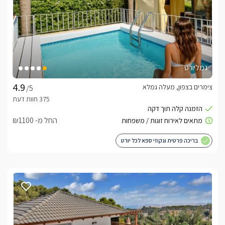
גמליורט
צימרים בצפון, מעלה גמלא
/5
החל מ- ₪1100
בריכה פרטית וגקוזי ספא לכל יורט