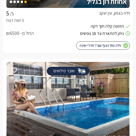
אחוזת רון בגליל
וילה בצפון, עין יעקב
/5
החל מ- ₪6500
וילה מול הנוף עם 7 חדרי שינה
שובר מילואים