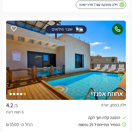
וילה מפנקת עם 7 חדרי שינה
שובר מילואים
אחוזת אפנדי
וילה בצפון, יערה
/5
החל מ- ₪3500