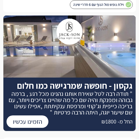
וילת נופש מול הנוף עם 6 חדרי שינה
גקסון - חופשה שמרגישה כמו חלום
" תודה רבה לטל שאירח אותנו נהנינו מכל רגע , ברמה
גבוהה ומפנקת והיה שם כל מה שהיינו צריכים ויותר, עם
בריכה כייפית וג'קוזי ומרפסת ענקיתתת ,אפילו עשינו
שם שיעור יוגה, היתה הרבה פרטיות "
הזמינו עכשיו
החל מ- ₪1800