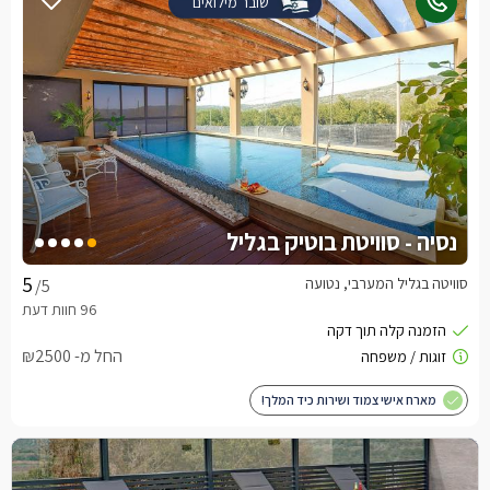
שובר מילואים
נסיה - סוויטת בוטיק בגליל
סוויטה בגליל המערבי, נטועה
/5
החל מ- ₪2500
מארח אישי צמוד ושירות כיד המלך!