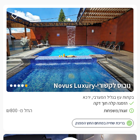
נובוס לקשורי-Novus Luxury
בקתות עץ בגליל המערבי, ירכא
החל מ- ₪800
בריכת שחייה במתחם החוץ המפנק