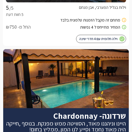
וילות בגליל המערבי, אבן מנחם
/5
החל מ- ₪750
וילה חלומית עם 4 חדרי שינה
שרדונה- Chardonnay
היינו וניהננו מאוד, הסוויטה ממש מפנקת. בנוסף ,חייקה
היה מאוד נחמד וסייע לנו המון..ממליץ בחום!