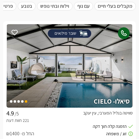
מקבלים בעלי חיים
עם נוף
וילות ובתי נופש
בטבע
פרטית 
שובר מילואים
סיאלו- CIELO
סוויטה בגליל המערבי, עין יעקב
/5
החל מ- ₪1400