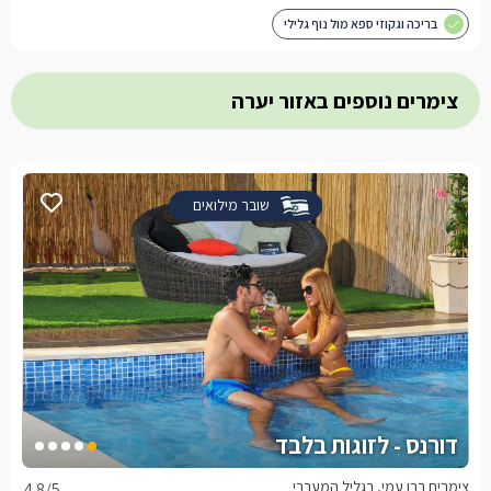
בריכה וגקוזי ספא מול נוף גלילי
צימרים נוספים באזור יערה
שובר מילואים
דורנס - לזוגות בלבד
צימרים בבן עמי, בגליל המערבי
4.8
/5