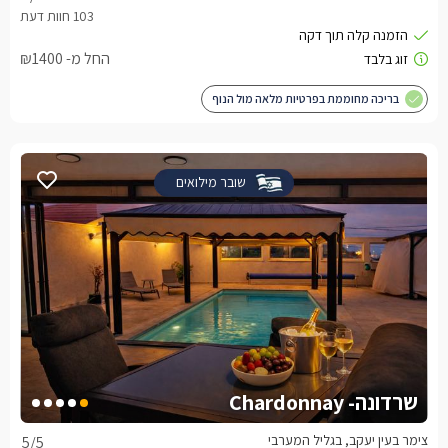
החל מ- ₪1400
בריכה מחוממת בפרטיות מלאה מול הנוף
שובר מילואים
שרדונה- Chardonnay
צימר בעין יעקב, בגליל המערבי
5
/5