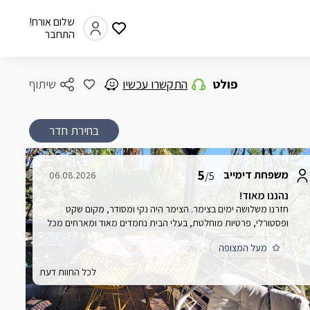
שלום אורח!
התחבר
פולט
התקשרו עכשיו
שיתוף
בחירת חדר
5
משפחת דימייב
06.08.2026
/5
נהננו מאוד!
חזרנו משלושה ימים בצימר. הצימר היה נקי ומסודר, מקום שקט
ופסטורלי, פרטיות מוחלטת, בעלי הבית נחמדים מאוד ומארחים מכל
הלב, הצימר מאובזר בכל מה שצריך. נהננו מאוד!
מעל המצופה
לכל החוות דעת