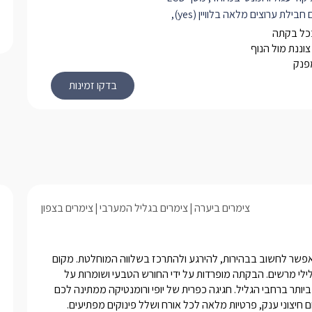
 חבילת ערוצים מלאה בלוויין (
yes
),
D
ומערכת קולנוע איכותית, ארון בגדים
בכל בקתה
סון נעימות, חדר רחצה מפנק, פינת
צוננת מול הנוף
פנק
חן אוכל גדול מעץ, מטבחון מאובזר ובו
רוגל, קומקום חשמלי, פינת קפה וכלי
סת ישיבה פרטית בה ניתן לשאוף מן
ול, ליהנות מקפה, ארוחה וספר טוב על
 הממכר.
צימרים ביערה
צימרים בגליל המערבי
צימרים בצפון
כל אחד מאיתנו חולם לפעמים על מקום מרוחק ומלא בהשראה, בו אפשר לחשוב בבהירות, להירגע ולהתרכז בשלווה המוחלטת. מקום 
שכזה נמצא ממש כאן, בקתות רומנטיות לזוגות ומשפחות, מול נוף גלילי מרשים. הבקתה מופרדות על ידי החורש הטבעי ושומרות על 
פרטיות מוחלטת. נוף קסום נמצא, באחת הנקודות הירוקות והשקטות ביותר ברחבי הגליל. חגיגה כפרית של יופי ורומנטיקה ממתינה לכם 
ם חיצוני ענק, פרטיות מלאה לכל אורח ושלל פינוקים מפתיעים.