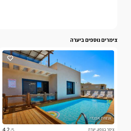
צימרים נוספים ביערה
אחוזת אפנדי
צימר בצפון, יערה
/5