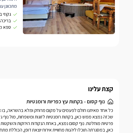
מתכוונן עם
חיבור ל-
VD
גקוזי 
ושידות אח
בריכה 
ספא מ
ישיבה, שול
מקרר, מיק
מטבח.
מרפ
האוויר הצל
רקע הנוף
קצת עלינו
נוף קסום - בקתות עץ כפריות ורומנטיות
כאן, במסגרתה תוכלו ליהנות מחוויית אירוח יוצאת דופן, הכוללת מתח