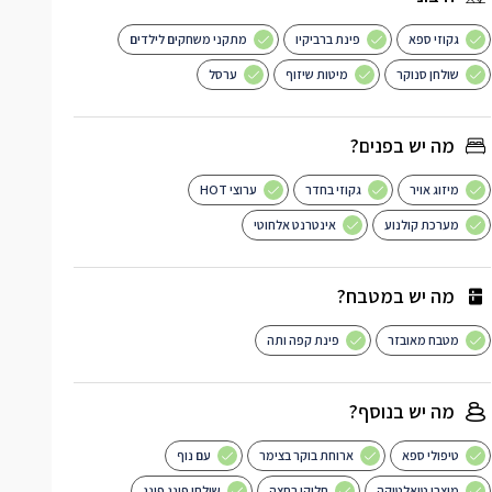
גקוזי ספא
פינת ברביקיו
מתקני משחקים לילדים
שולחן סנוקר
מיטות שיזוף
ערסל
מה יש בפנים?
מיזוג אויר
גקוזי בחדר
ערוצי HOT
מערכת קולנוע
אינטרנט אלחוטי
מה יש במטבח?
מטבח מאובזר
פינת קפה ותה
מה יש בנוסף?
טיפולי ספא
ארוחת בוקר בצימר
עם נוף
מוצרי טואלטיקה
חלוקי רחצה
שולחן פינג פונג