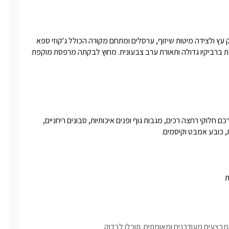
במתחם הגן תיהנו מבריכת שחייה גדולה מול הנוף הפתוח, מחופה דק עץ ולצידה מיטות שיזוף, ערסלים ומתחם מקורה הכולל ג'קוזי ספא 
גדול. הגן מוקף שבילי עץ רומנטיים, צמחייה, חפצי נוי ומדשאות, עמדת ברביקיו גדולה ותאורת ערב צבעונית. מחוץ לבקתה מרפסת מוקפת 
עוגיות, מים מינרלים, חלב וערכת קפה ותה.בחדר הרחצה ימתינו עבורכם חלוקי רחצה רכים, מגבות גוף ופנים איכותיות, סבונים ריחניים, 
 כובע אמבט וקיסמים. 
ת
בצעים מעודכנים ומאומתים. תוכלו לבדוק