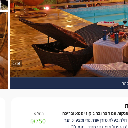
1/16
תה
קות עם חצר ובה ג'קוזי ספא ובריכה
₪750
דולה
בעלת מזרן אורתופדי ומצעי כותנה
ג'קוזי עגול ורומנטי במיוחד, מסך
LCD