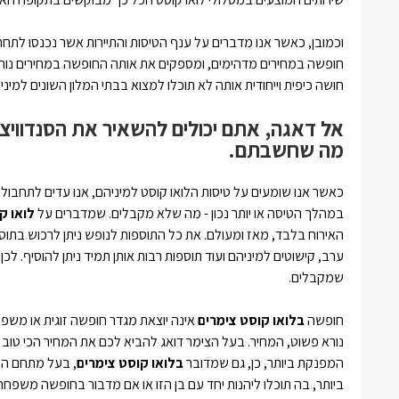
וכמובן, כאשר אנו מדברים על ענף הטיסות והתיירות אשר נכנסו לתח
חופשה במחירים מדהימים, ומספקים את אותה החופשה במחירים נוחי
חושה כיפית וייחודית אותה לא תוכלו למצוא בבתי המלון השונים למיני
אל דאגה, אתם יכולים להשאיר את הסנדוויצ'י
מה שחשבתם.
כאשר אנו שומעים על טיסות הלואו קוסט למיניהם, אנו עדים לתחבולות 
במהלך הטיסה או יותר נכון - מה שלא מקבלים. שמדברים על
לואו ק
האירוח בלבד, מאז ומעולם. את כל התוספות לנופש ניתן לרכוש בתוספ
ערב, קישוטים למיניהם ועוד תוספות רבות אותן תמיד ניתן להוסיף. לכן
שמקבלים.
חופשה
בלואו קוסט צימרים
אינה יוצאת מגדר חופשה זוגית או משפ
נורא פשוט, המחיר. בעל הצימר דואג להביא לכם את המחיר הכי טוב
המפנקת ביותר, כן, גם שמדובר
בלואו קוסט צימרים
, בעל מתחם הנו
ביותר, בה תוכלו ליהנות יחד עם בן הזו או אם מדבור בחופשה משפ