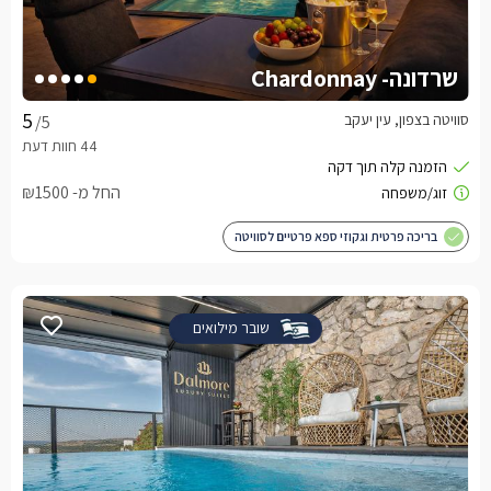
שרדונה- Chardonnay
סוויטה בצפון, עין יעקב
/5
החל מ- ₪1500
בריכה פרטית וגקוזי ספא פרטיים לסוויטה
שובר מילואים