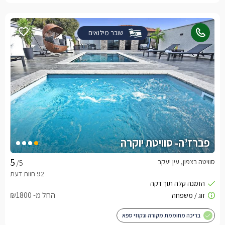
שובר מילואים
פברז’ה- סוויטת יוקרה
סוויטה בצפון, עין יעקב
/5
החל מ- ₪1800
בריכה מחוממת מקורה וגקוזי ספא