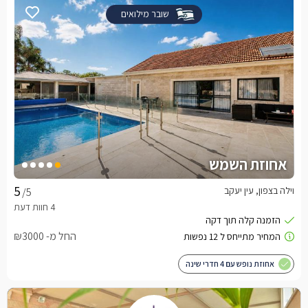
שובר מילואים
אחוזת השמש
וילה בצפון, עין יעקב
/5
החל מ- ₪3000
אחוזת נופש עם 4 חדרי שינה