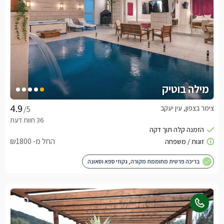
מילה בוטיק
צימר בצפון, עין יעקב
/5
החל מ- ₪1800
בריכה פרטית מחוממת מקורה, גקוזי ספא וסאונה