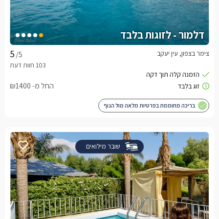
דלמור - לזוגות בלבד
צימר בצפון, עין יעקב
/5
החל מ- ₪1400
בריכה מחוממת בפרטיות מלאה מול הנוף
שובר מילואים