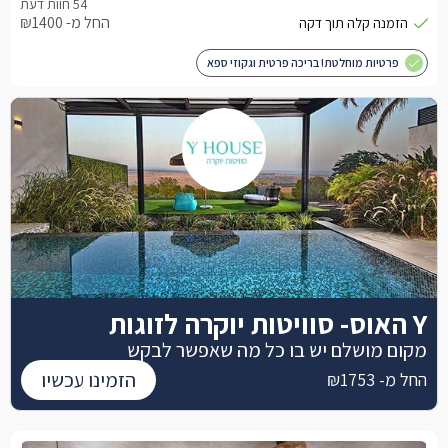
החל מ- ₪1400
פרטיות מוחלטת! בריכה פרטית וגקוזי ספא
Y האוס- סוויטות יוקרה לזוגות
מקום מושלם יש בו כל מה שאפשר לבקש
הזמינו עכשיו
החל מ- ₪1753