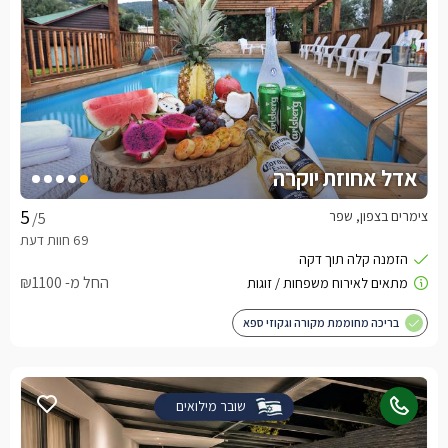
אדל אחוזת יוקרה
צימרים בצפון, שפר
/5
החל מ- ₪1100
בריכה מחוממת מקורה וגקוזי ספא
שובר מילואים