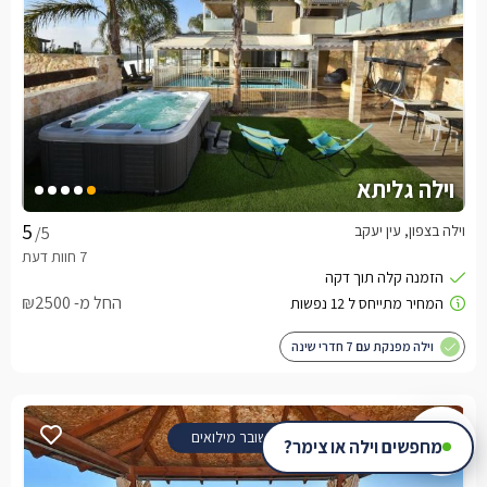
וילה גליתא
וילה בצפון, עין יעקב
/5
החל מ- ₪2500
וילה מפנקת עם 7 חדרי שינה
שובר מילואים
מחפשים וילה או צימר?