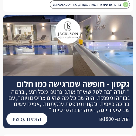
בריכה פרטית מחוממת מקורה, גקוזי ספא וסאונה
גקסון - חופשה שמרגישה כמו חלום
" תודה רבה לטל שאירח אותנו נהנינו מכל רגע , ברמה
גבוהה ומפנקת והיה שם כל מה שהיינו צריכים ויותר, עם
בריכה כייפית וג'קוזי ומרפסת ענקיתתת ,אפילו עשינו
שם שיעור יוגה, היתה הרבה פרטיות "
הזמינו עכשיו
החל מ- ₪1800