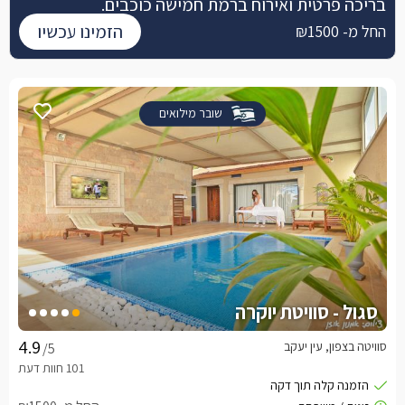
בריכה פרטית ואירוח ברמת חמישה כוכבים.
הזמינו עכשיו
החל מ- ₪1500
שובר מילואים
סגול - סוויטת יוקרה
סוויטה בצפון, עין יעקב
/5