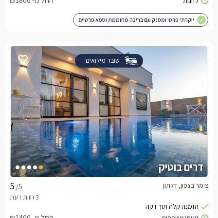
החל מ- ₪1800
יוקרתי פרטי ומפנק עם בריכה מחוממת וספא פרטיים
שובר מילואים
דרים בוטיק
צימר בצפון, דלתון
/5
החל מ- ₪1400