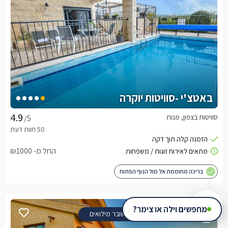
באטצ'י -סוויטות יוקרה
סוויטות בצפון, מנות
/5
החל מ- ₪1000
בריכה מחוממת אל מול הנוף הפתוח
מחפשים וילה או צימר?
שובר מילואים