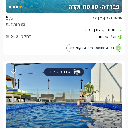
פברז’ה- סוויטת יוקרה
סוויטה בצפון, עין יעקב
/5
החל מ- ₪1800
בריכה מחוממת מקורה וגקוזי ספא
שובר מילואים