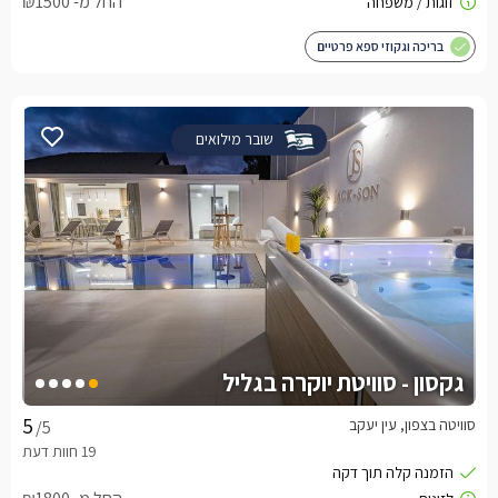
החל מ- ₪1500
בריכה וגקוזי ספא פרטיים
שובר מילואים
גקסון - סוויטת יוקרה בגליל
סוויטה בצפון, עין יעקב
/5