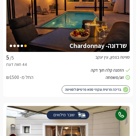
שרדונה- Chardonnay
סוויטה בצפון, עין יעקב
/5
החל מ- ₪1500
בריכה פרטית וגקוזי ספא פרטיים לסוויטה
שובר מילואים