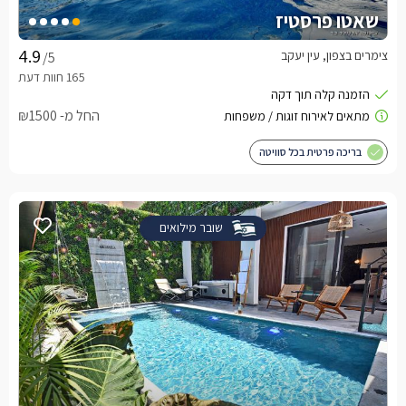
שאטו פרסטיז
צימרים בצפון, עין יעקב
/5
החל מ- ₪1500
בריכה פרטית בכל סוויטה
שובר מילואים