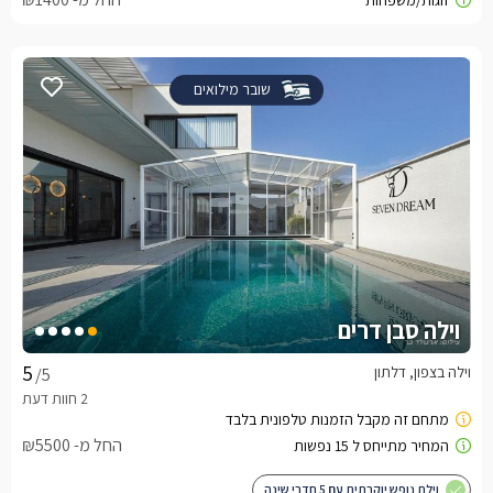
שובר מילואים
וילה סבן דרים
וילה בצפון, דלתון
/5
החל מ- ₪5500
וילת נופש יוקרתית עם 5 חדרי שינה