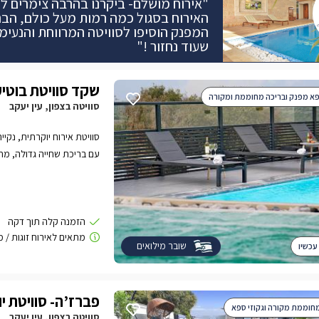
"אירוח מושלם- ביקרנו בהרבה צימרים לפנ
האירוח בסגול כמה רמות מעל כולם, הבר
המפנק הוסיפו לסוויטה המרווחת והנעימה
שעוד נחזור !"
שקד סוויטת בוטי
פא מפנק ובריכה מחוממת ומקורה
סוויטה בצפון, עין יעקב
סוויטת אירוח יוקרתית, נקי
עם בריכת שחייה גדולה, מח
השנה, באווירה שקטה ואלגנ
שובר מילואים
עכשיו
פברז’ה- סוויטת י
חוממת מקורה וגקוזי ספא
סוויטה בצפון, עין יעקב