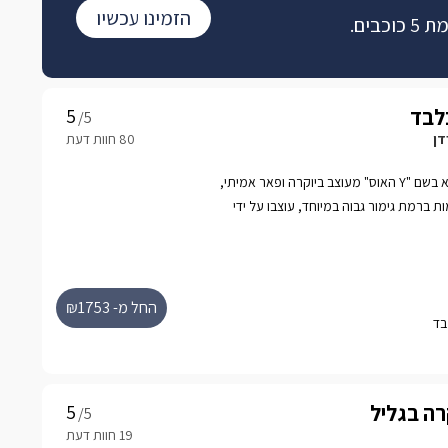
הזמינו עכשיו
בים.
/5
דן
מתחם תענוגות חדש ומופלא בשם "Y האוס" מעוצב ביוקרה ופאר אמיתי,
 ברמת גימור גבוה במיוחד, עוצבו על ידי
גשים על ניקיון ונוחות מירבית, שתיהן
 מתהדרות בבריכת שחיה פרטית מול נופים
נויות באינטימיות ופרטיות, ומיועדות לזוגות בלבד
לנופש ייחודי ברמה גבוהה של פינוק בסוויטות שכולן טוב.rnהמתחם שוכן
החל מ- ₪1753
לב הגליל המרהיב, עם נופים קסומים ואוויר
ת משלווה.
קרה בגליל
/5