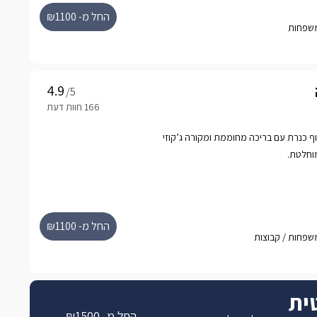
ן פרטי מטופח משלה, הכולל בריכת שחייה
החל מ- ₪1100
מם ומפנק
/5
נוף כנרת עם בריכה מחוממת ומקורה ג’קוזי
וחלטת.
החל מ- ₪1100
טית
החל מ- ₪1500