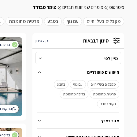
צימרטופ
צימרים שני זוגות חברים
צימר מבודד
מקבלים בעלי חיים
עם נוף
בטבע
פרטית מחוממת
ב
סינון תוצאות
נקה סינון
בריכה ו
מיין לפי
מיין לפי
חיפושים פופולריים
מהמחיר הנמוך לגבוה
מקבלים בעלי חיים
עם נוף
בטבע
מהמחיר הגבוה לנמוך
פרטית מחוממת
בריכה מחוממת
גקוזי בחדר
התקשרו 
אזור בארץ
ברמת הגולן
בגליל העליון
בגליל המערבי
בריכה פ
איזה סוג חופשה אתם מחפשים