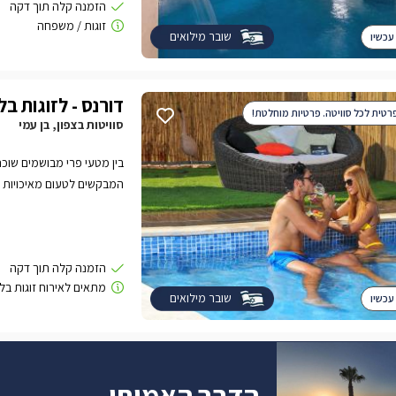
שובר מילואים
עכשיו
דורנס - לזוגות ב
רטית לכל סוויטה. פרטיות מוחלטת!
סוויטות בצפון, בן עמי
בין מטעי פרי מבושמים שוכנ
לבנה ואינטימית, בהן תוכלו
ופרטית לכל אחת, עיצוב זוה
פינוקים.rn rnהסו
כל אחת גובלת בגדר גבוהה 
שובר מילואים
עכשיו
הדבר האמיתי