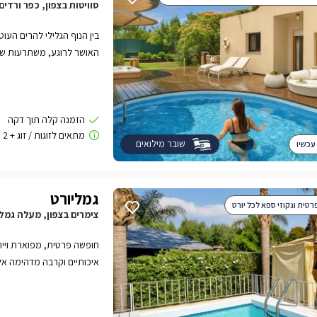
סוויטות בצפון, כפר ורדים
בין הנוף הגלילי להרים העוטפי
האושר לרוגע, משתרעות שתי 
חם ומפנק, טיפולי ספא, ארו
אחרת.rnrnסוויטות 
טבעי השומר היטב על מיקומן
ומציעות לאורחיהן עיצוב יוק
בריהוט איכותי ומתחם גן פ
שובר מילואים
עכשיו
ופינות אירוח מעוצבות.
גמליורט
רטית וגקוזי ספא לכל יורט
צימרים בצפון, מעלה גמל
חופשה פרטית, מפוארת וייחו
איכותיים וקרבה מדהימה אל
פרטיות וקסומות, הבנויות כ"
המקורית כלפי חוץ ומעוצב בק