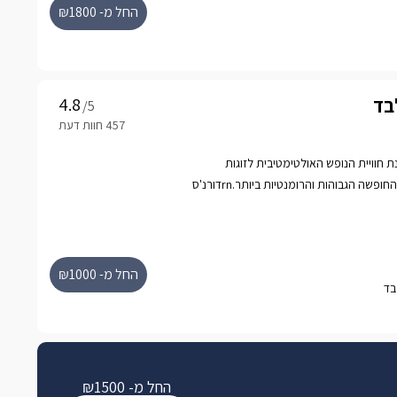
החל מ- ₪1800
לבד
/5
ת חוויית הנופש האולטימטיבית לזוגות
המבקשים לטעום מאיכויות החופשה הגבוהות והרומנטיות ביותר.rnדורנ'ס
הינו מתחם נופש יוקרתי המונה בחיקו 3 סוויטות פאר פרטיות ובקתת עץ
 ליהנות מחוויה רומנטית הכוללת בריכה יוקרתית
ר ואירוח אישי צמוד עתיר
ויטות אינטימיות ומבודדות לחלוטין האחת מהשניה כאשר
החל מ- ₪1000
ואלגנטית לשמירת הפרטיות.
החל מ- ₪1500