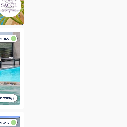
גקוזי ס
התקשרו 
בריכה מ