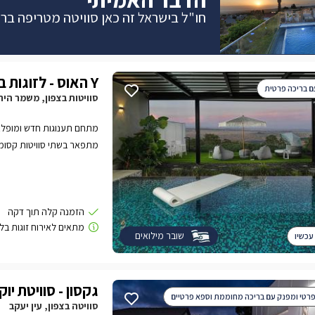
חו"ל בישראל זה כאן סוויטה מטריפה ברמת 5 כוכ
Y האוס - לזוגות בלבד
ם בריכה פרטית
סוויטות בצפון, משמר היר
מתפאר בשתי סוויטות קסומות
מעצבים הטובים בארץ ששמו ד
מאובזרות לחלוטין ושקטות,
פתוחים.rnהסוויטות ב
במושב המיוחד משמר הירדן ב
שובר מילואים
עכשיו
צח שלא יאפשר אווירה אחר
גקסון - סוויטת יו
פרטי ומפנק עם בריכה מחוממת וספא פרטיים
סוויטה בצפון, עין יעקב