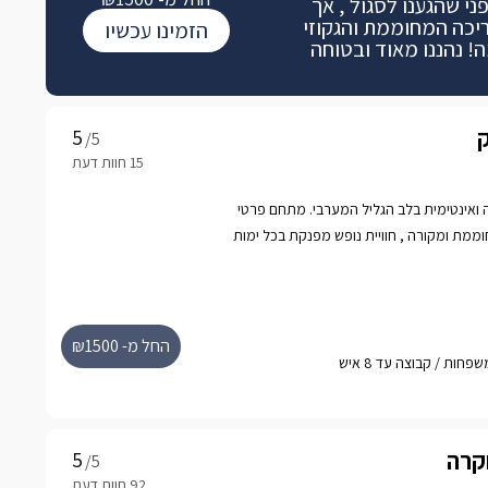
י שהגענו לסגול , אך
יכה המחוממת והגקוזי
הזמינו עכשיו
! נהננו מאוד ובטוחה
ק
/5
יה ואינטימית בלב הגליל המערבי. מתחם פרטי
וממת ומקורה , חוויית נופש מפנקת בכל ימות
טית.
החל מ- ₪1500
וקרה
/5