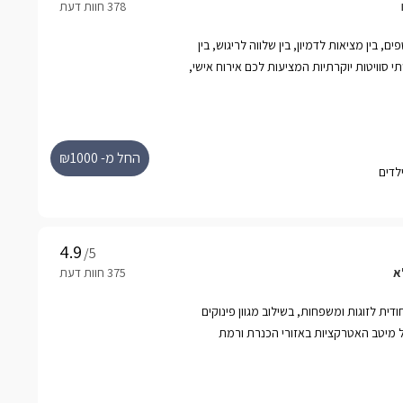
ם, בין מציאות לדמיון, בין שלווה לריגוש, בין
סוויטות יוקרתיות המציעות לכם אירוח אישי,
חת בוקר גלילית וחוויה ברמה
ולדמנ'ס ממוקמות בקצה כפר ורדים טובלות בחורש
 הדיסקרטי. הסוויטות ממוקמות בנפרד זו מזו
רתי מרהיב, בר פינוקים עשיר מכל טוב, שימוש
החל מ- ₪1000
רטי לכל סוויטה הכולל בריכה מפנקת ומחוממת,
/5
א
דית לזוגות ומשפחות, בשילוב מגוון פינוקים
 מיטב האטרקציות באזורי הכנרת ורמת
הגולן.rnמתחם גמליורט מציע חופשה שלווה ומפוארת הכוללת 2 סוויטות
יורט" - מבנה מונגולי אותנטי, השומר על צורתו
ווים סולידיים ורומנטיים בחלקו הפנימי.לכל