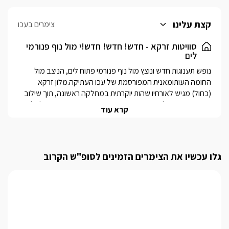
קצת עלינו
צימרים בעכו
סוויטות זרקא - חדש! חדש! חדש!י מול נוף פנורמי
לים
נופש תענוגות חדש ונוצץ מול נוף פנורמי פתוח לים, הניצב מול 
החומה העותומאנית המפורסמת של עכו העתיקה.מלון זרקא 
(כחול) מגיש לאורחיו שהות יוקרתית במחלקה ראשונה, תוך שילוב 
מבריק וייחודי של מוטיבים מהסביבה האותנטית בה אפשר לבלות 
קרא עוד
ללא הפסקה.מלון בוטיק הכולל 4 סוויטות מלכותיות לזוגות בקו 
ראשון לים, הנקראות על שם אחד מארבעת יורדי הים המפורסמים 
בכל הזמנים. בכל סוויטה ריהוט חדש לגמרי ורמת גימור מעולה, 
שלל פינוקים, עיצוב הנע בין חדשנות למראה אותנטי מפואר וכן 
גלו עכשיו את הצימרים הזמינים לסופ"ש הקרוב
אמבט איטלקי יוקרתי בשתיים מן הסוויטות וג'קוזי עצום מימדים 
בשתיים האחרות. טרקלין האירוח המרשים של זרקא יגיש לכם מידי 
יום מבחר יינות, וויסקי וקוניאק משובחים, סיגרים קובנים, עוגות מאת 
קונדיטורית המלון, שתייה חמה וקרה וכל זאת ללא הגבלה. תוכלו 
ליהנות משלל הפינוקים בתוך פינות הטרקלין, במרפסת החיצונית או 
במרפסת הגג הענקית - הצופה מגבוה אל כל הים הפתוח.המלון 
ניצב במיקום ייחודי, סביבו נמצאות מסעדות האזור המפורסמות, 