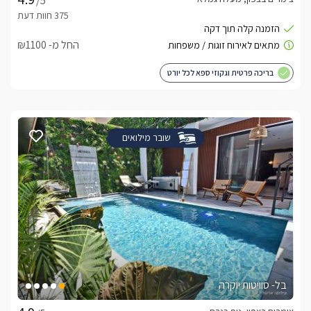
/5
לצפייה באטרקציות ומסעדות בקרבת סוויטות זרקא -
החל מ- ₪1100
לחצו כאן
בריכה פרטית וגקוזי ספא לכל יורט
שובר מילואים
בל- סוויטות יוקרה