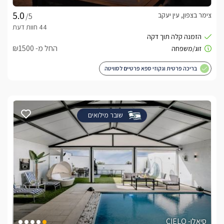
צימר בצפון, עין יעקב
/5
החל מ- ₪1500
בריכה פרטית וגקוזי ספא פרטיים לסוויטה
שובר מילואים
סיאלו- CIELO