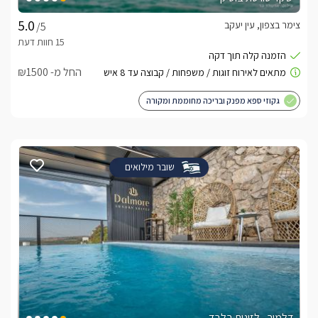
צימר בצפון, עין יעקב
/5
החל מ- ₪1500
גקוזי ספא מפנק ובריכה מחוממת ומקורה
שובר מילואים
דלמור - לזוגות בלבד