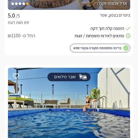
אדל אחוזת יוקרה
צימרים בצפון, שפר
/5
החל מ- ₪1100
בריכה מחוממת מקורה וגקוזי ספא
שובר מילואים