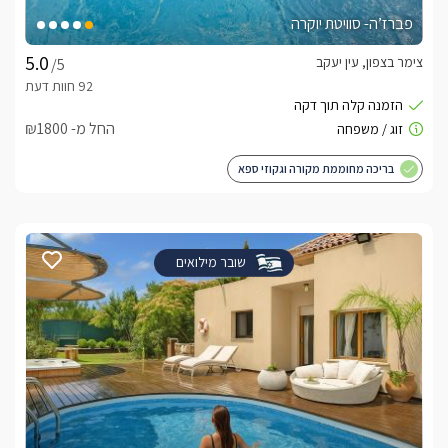
פברז’ה- סוויטת יוקרה
צימר בצפון, עין יעקב
/5
החל מ- ₪1800
בריכה מחוממת מקורה וגקוזי ספא
שובר מילואים