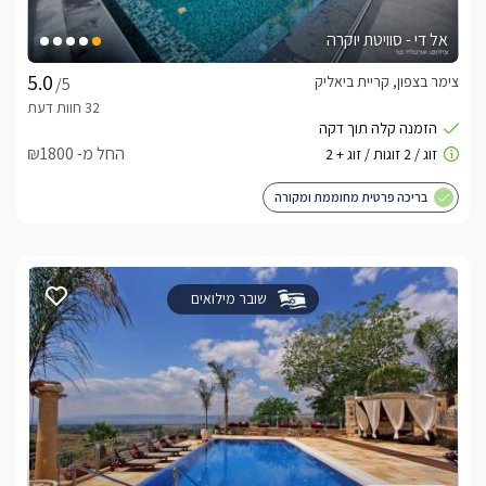
אל די - סוויטת יוקרה
צימר בצפון, קריית ביאליק
/5
החל מ- ₪1800
בריכה פרטית מחוממת ומקורה
שובר מילואים