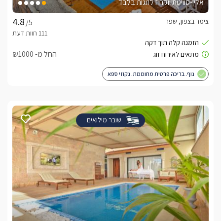
אלין-סוויטת יוקרה לזוגות בלבד
צימר בצפון, שפר
/5
החל מ- ₪1000
נוף. בריכה פרטית מחוממת. גקוזי ספא
שובר מילואים