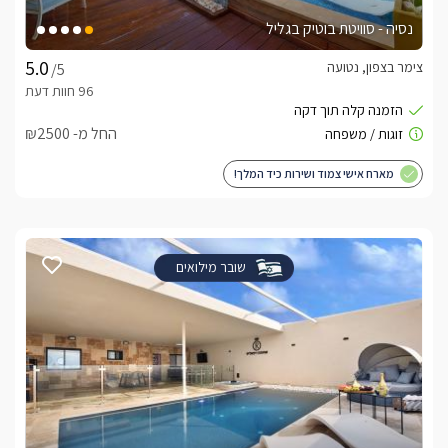
נסיה - סוויטת בוטיק בגליל
צימר בצפון, נטועה
/5
החל מ- ₪2500
מארח אישי צמוד ושירות כיד המלך!
שובר מילואים