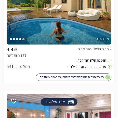
ולדמנס
צימרים בצפון, כפר ורדים
/5
החל מ- ₪1100
בריכה פרטית מחוממת לכל סוויטה, בפרטיות מוחלטת.
שובר מילואים