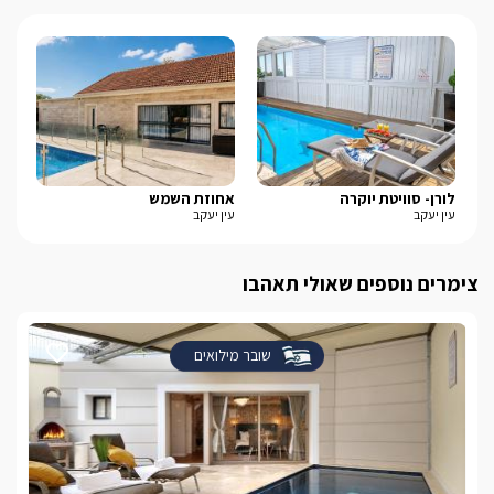
לורן- סוויטת יוקרה
אחוזת השמש
סוו
עין יעקב
עין יעקב
חזון
צימרים נוספים שאולי תאהבו
שובר מילואים