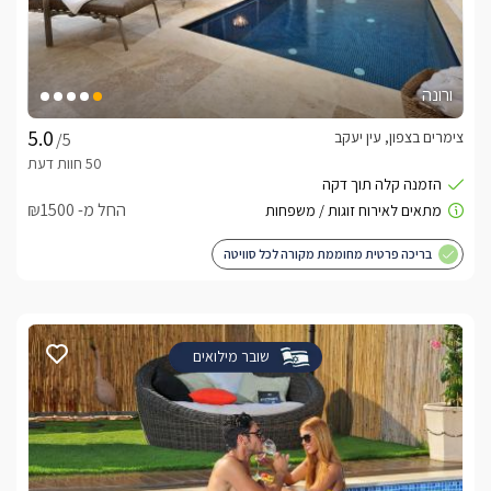
ורונה
צימרים בצפון, עין יעקב
/5
החל מ- ₪1500
בריכה פרטית מחוממת מקורה לכל סוויטה
שובר מילואים