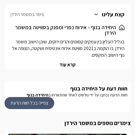
קצת עלינו
צימר במשמר הירדן
היחידה בנוף - אירוח כפרי ומפנק בסוויטה במשמר
הירדן
בגליל העליון בין עמקים קסומים והרים ירוקים, שוכן הישוב משמר 
הירדן. בו הוקמה ב2021 סוויטת אירוח אינטימית ושקטה, הצופה אל 
הסוויטה מתפארת בכשני חדרי שינה זוגיים ומרווחים, מטבח מאובזר 
קרא עוד
וסלון ישיבה חמים. עם מרפסת רחבת ידיים, מאובזרת ומושקעת, 
הסוויטה מתאימה לאירוח זוגי מפנק או לאירוח משפחתי עד 5 
חוות דעת על היחידה בנוף
הישוב משמר הירדן פנינה תיירותית מרכזית בגליל העליון עם נופים 
חוות הדעת נכתבו על ידי גולשינו לאחר שהתארחו ב
היחידה בנוף
קסומים, מסלולים רבים לטיולי הליכה או רכיבה. שפע אטרקציות, 
צפייה בכל חוות הדעת
מסעדות, ופאבים.
צימרים נוספים במשמר הירדן
הסוויטה