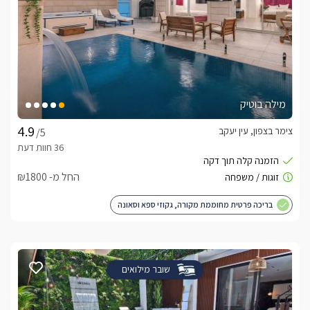
מילה בוטיק
צימר בצפון, עין יעקב
/5
החל מ- ₪1800
בריכה פרטית מחוממת מקורה, גקוזי ספא וסאונה
שובר מילואים