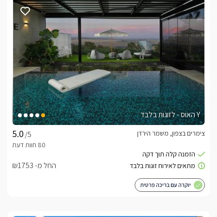
הסוויטה מעוצבת בטוב טעם, בגוונים טבעיים ובהירים- בשילוב 
בכניסתכם אל הסוויטה תפגשו בסלון ישיבה מרווח מבד קטיפה 
שחור, עליו כריות בגוונים ניטרליים של חול ואפור. למול הסלון ניצבת 
בסמוך לסלון ישנו מטבחון בצבעי שחור ולבן, עם מקרר, קומקום, 
מכונת קפה איכותית עם קפסולות, כיור ועוד.. לצד המטבחון ניצב 
בכל אחד מחדרי השינה מיטה זוגית מבד קטיפה שחור במרכזו, 
Y האוס - לזוגות בלבד
לסוויטה חדר רחצה מעוצב וסטרילי, ובו מקלחון חדיש, שירותים, 
עמדת כיור מעוצבת בה יחכו לכם תמרוקי רחצה ומתקן מגבות 
צימרים בצפון, משמר הירדן
/5
מבמבוק חמים.
החל מ- ₪1753
המרפסת
יוקרה עם בריכה פרטית
בראש ובראשונה תראו נוף פתוח מרהיב, הצופה אל הגליל העליון 
במרפסת פינת ישיבה עם שולחן גדול לסעודה משפחתית, עמדת 