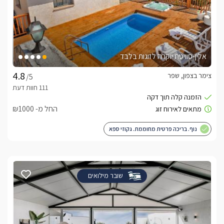
אלין-סוויטת יוקרה לזוגות בלבד
צימר בצפון, שפר
/5
החל מ- ₪1000
נוף. בריכה פרטית מחוממת. גקוזי ספא
שובר מילואים