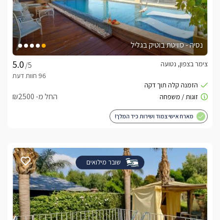
נסיה - סוויטת בוטיק בגליל
צימר בצפון, נטועה
/5
החל מ- ₪2500
מארח אישי צמוד ושירות כיד המלך!
שובר מילואים