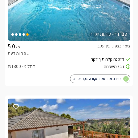
פברז’ה- סוויטת יוקרה
צימר בצפון, עין יעקב
/5
החל מ- ₪1800
בריכה מחוממת מקורה וגקוזי ספא