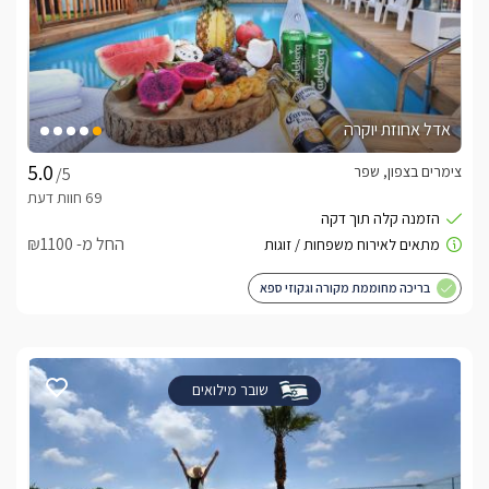
אדל אחוזת יוקרה
צימרים בצפון, שפר
/5
החל מ- ₪1100
בריכה מחוממת מקורה וגקוזי ספא
שובר מילואים