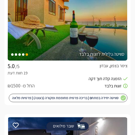
סוויטה גלילית לזוגות בלבד
צימר בצפון, עבדון
/5
החל מ- ₪1500
סוויטה יחידה במתחם | בריכה פרטית מחוממת ומקורה (בעונה) | פרטיות מלאה
| מותאם לציבור הדתי
שובר מילואים