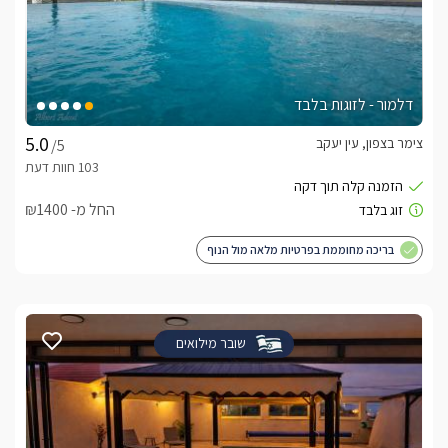
דלמור - לזוגות בלבד
צימר בצפון, עין יעקב
/5
החל מ- ₪1400
בריכה מחוממת בפרטיות מלאה מול הנוף
שובר מילואים