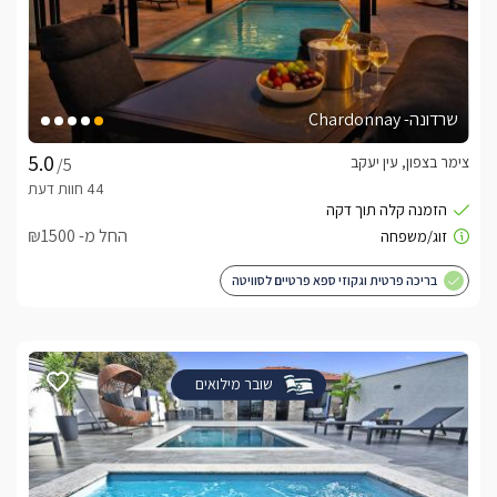
שרדונה- Chardonnay
צימר בצפון, עין יעקב
/5
החל מ- ₪1500
בריכה פרטית וגקוזי ספא פרטיים לסוויטה
שובר מילואים