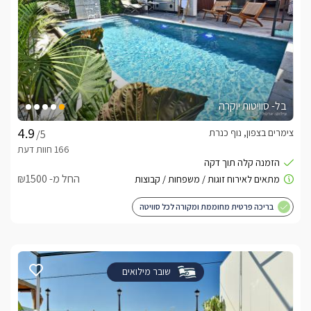
בל- סוויטות יוקרה
צימרים בצפון, נוף כנרת
/5
החל מ- ₪1500
בריכה פרטית מחוממת ומקורה לכל סוויטה
שובר מילואים