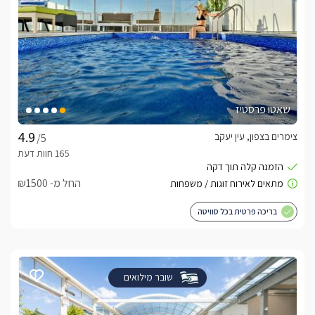
שאטו פרסטיז
צימרים בצפון, עין יעקב
/5
החל מ- ₪1500
בריכה פרטית בכל סוויטה
שובר מילואים