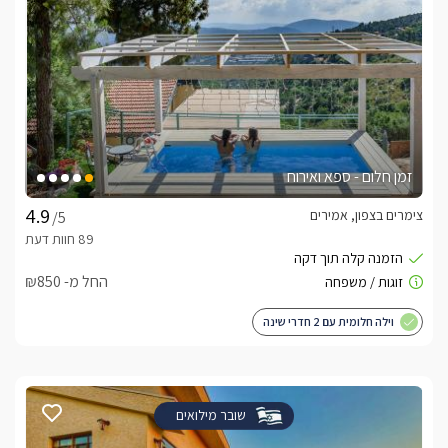
זמן חלום - ספא ואירוח
צימרים בצפון, אמירים
/5
החל מ- ₪850
וילה חלומית עם 2 חדרי שינה
שובר מילואים