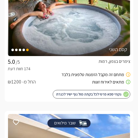
קסם השני
צימרים בצפון, רמות
/5
החל מ- ₪1200
גקוזי ספא פרטי לכל בקתה מול נוף ישיר לכנרת
שובר מילואים