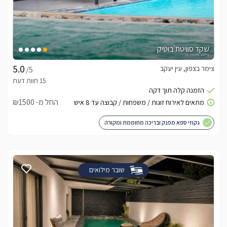
שקד סוויטת בוטיק
צימר בצפון, עין יעקב
/5
החל מ- ₪1500
גקוזי ספא מפנק ובריכה מחוממת ומקורה
שובר מילואים