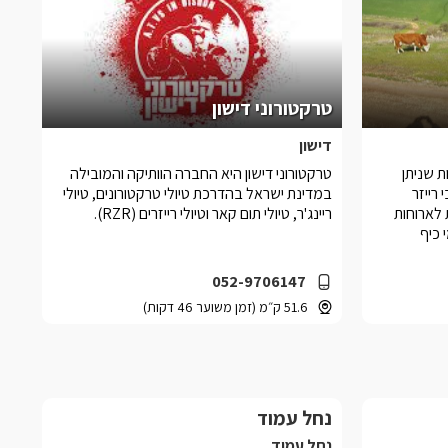
טרקטורוני דישון
דישון
ות שניתן
טרקטורוני דישון היא החברה הוותיקה והמובילה
רייזר
במדינת ישראל בהדרכת טיולי טרקטורונים, טיולי
לארוחות
ריינג'ר, טיולי תום קאר וטיולי רייזרים (RZR).
 כיף
052-9706147
51.6 ק״מ (זמן משוער 46 דקות)
נחל עמוד
נחל עמוד