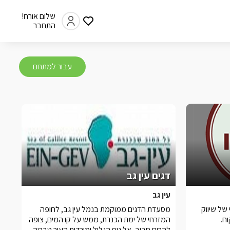
שלום אורח!
התחבר
עבור למתחם
דגים עין גב
עין גב
 של שיווק
מסעדת הדגים ממוקמת בנמל עין גב, לחופה
ח.
המזרחי של ימת הכנרת, ממש על קו המים, צופה
להרים סביב, אל נוף הגליל ומורדות העיר טבריה.