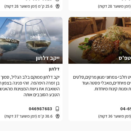
25.6 ק״מ (זמן משוער 28 דקות)
פ'ס
ייקב דלתון
דלתון
 חלבי-צמחוני מגוון.מרקים,סלטים
יקב דלתון ממוקם בלב הגליל, סמוך
ם מיוחדים,מאכלי פסטה ועוד
בן זמרה היפהפה. זוהי פנינה בצפון 
 ומנות קינוח מיוחדות.
השואבת את גישת המצוינות מהאנשי
הטבע הסובבים אותה
046987683
04-6
38.6 ק״מ (זמן משוער 37 דקות)