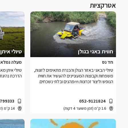
אטרקציות
חווית באגי בגולן
טיולי איתן-
חד נס
מעלה גמלא
טיולי הבאגי באזור הגולן והכנרת מתאימים לזוגות,
טיולי איתן מאר
משפחות וקבוצות המעוניינים להעשיר את חווית
הדרכת נהיגת 
הנופש וליצור זכרונות rnמהנים ובלתי נשכחים.
799333
052-9121824
1.6 ק״מ (זמן משוער 4 דקות)
14 ק״מ (זמן משוער 14 דקות)