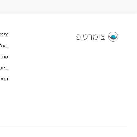
צימרטופ
צימר
בעל 
מרכז
בלוג
תנאי