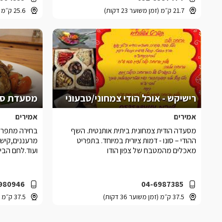
21.7 ק״מ (זמן משוער 23 דקות)
25.6 ק״מ (זמן משוער 28 דקות)
רישיקש - אוכל הודי צמחוני/טבעוני
מסעדת סט
אמירים
אמירים
מסעדה הודית צמחונית ביתית אותנטית. השף
בחירה מתפריט
ההודי – סונו - דמות ציורית במיוחד. בתפריט
מרעננים,קישי
מאכלים מהמטבח של צפון הודו
ועוד.לחם הבית
980946
04-6987385
37.5 ק״מ (זמן משוער 36 דקות)
37.5 ק״מ (זמן משוער 36 דקות)