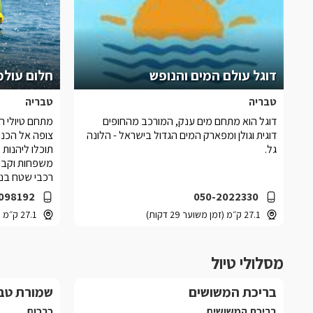
דוגל עולם המים והנופש
חלום עולמ
טבריה
טבריה
דוגל הוא מתחם מים ענק, המורכב מהחופים
מתחם טיולי הש
דוגית וגולן ומפארק המים הגדול בישראל - הלונה
צופה אל הכנר
גל.
תוכלו ליהנות 
משפחות וקבוצ
רכבי שטח בנהי
098192
050-2022330
27.1 ק״מ (זמן משוער 29 דקות)
27.1 ק״מ (זמן משוער 29 דקות)
מסלולי טיול
בריכת המשושים
שמורת טבע
בריכת המשושים
כרכום