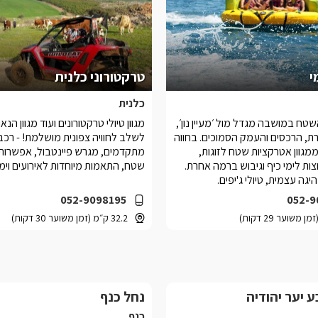
י
טרקטורוני כלנית
כלנית
טח במושבה מגדל מול ׳מעיין נון׳,
מגוון טיולי טרקטורונים ועוד מגוון הנא
ת, הרכסים והעמק הסמוכים. בחווה
לשלב לחוויה צפונית מושלמת! - רכבי 
ממגוון אטרקציות שטח לזוגות,
מתקדמים, מגרש פיינטבול, אפשרות 
ות לימי כיף וגיבוש ברמה אחרת.
שטח, התאמות מיוחדות לאירועים וימי
גה עצמית, טיולי ג'יפים.
052-9098195
052-9
32.2 ק״מ (זמן משוער 30 דקות)
 יער יהודיה
נחל כנף
כנף