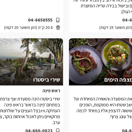
 ובישול בבירה טרייה המיוצרת
הגולן.
04-6658555
04-
20.8 ק״מ (זמן משוער 20 דקות)
מצפה הימים
שירי ביסטרו
ראש פינה
ת המסעדה והאווירה המיוחדת של
שירי ביסטרו הינה מסעדת שף צרפתי
שבשטחו היא ממוקמת, הופכים
במתחם 'פינה בראש' בראש פינה
שווה להצפין אליו במיוחד לכמה
העתיקה.rnבצל העצים על שולחנ
ל עונג צרוף.
מרוקאיים ניתן לאכול ארוחות בוקר, צה
ערב.
04-680-0823
04-6