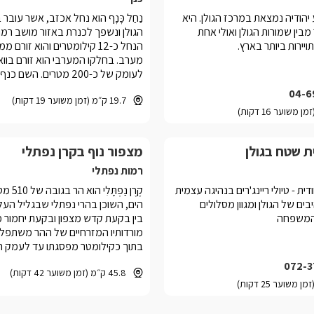
הודיה נמצאת במרכז הגולן. היא
נַחַל כָּנָף הוא נחל אכזב, אשר עוב
מבין שמורות הגולן ואולי אחת
הגולן ונשפך לכנרת באזור מושב רמות
יירות ביותר בארץ.
הנחל כ-12 קילומטרים והוא זורם מ
מערב. בחלקו המערבי הוא זורם בווא
לעומק של כ-200 מטרים. ה
קרוי מושב כנף, מקורו בחורבת כנף 
04-6
19.7 ק״מ (זמן משוער 19 דקות)
באזור מרכז הואדי מעל ערוץ הנחל 
כנף
ת שטח בגולן
מצפור נוף בקרן נפתלי
רמות נפתלי
דית - טיולי ריינג'רים בנהיגה עצמית
קֶרֶן נַפְ
ים של הגולן ומגוון מסלולים
הים, השוכן בהרי נפתלי שבגליל העלי
המשפחה
בין בקעת קדש מצפון ובקעת יחמור מ
מורדותיו המזרחיים של ההר משתפלי
בתוך כקילומטר מפסגתו עד לעמק ה
שגובהו למרגלותיו הוא 
072-3
45.8 ק״מ (זמן משוער 42 דקות)
ומההר נשקף מראה אל העמק ואל רמ
מעבר לו.