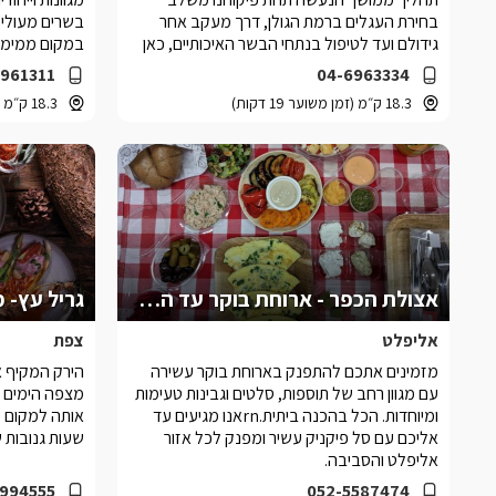
בחירת העגלים ברמת הגולן, דרך מעקב אחר
בשרים מעולים
גידולם ועד לטיפול בנתחי הבשר האיכותיים, כאן
במקום ממימי 
בקצביית מיטשוס
6961311
04-6963334
18.3 ק״מ (זמן משוער 19 דקות)
18.3 ק״מ (זמן משוער 19 דקות)
אצולת הכפר - ארוחת בוקר עד הצימר
גריל עץ- 
אליפלט
צפת
מזמינים אתכם להתפנק בארוחת בוקר עשירה
הירק המקיף א
עם מגוון רחב של תוספות, סלטים וגבינות טעימות
מצפה הימים 
ומיוחדות. הכל בהכנה ביתית.rnאנו מגיעים עד
אותה למקום ש
אליכם עם סל פיקניק עשיר ומפנק לכל אזור
שעות גנובות ש
אליפלט והסביבה.
994555
052-5587474