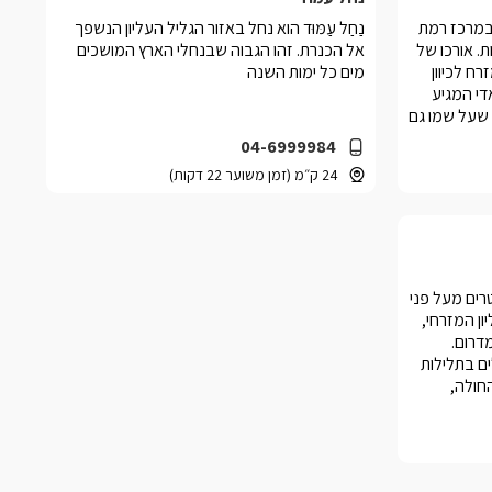
ר במרכז רמת
נַחַל עַמּוּד הוא נחל באזור הגליל העליון הנשפך
. אורכו של
אל הכנרת. זהו הגבוה שבנחלי הארץ המושכים
מזרח לכיוון
מים כל ימות השנה
די המגיע
שם כנף שעל שמו גם
הסמוכה.
04-6999984
נמצא מושב
24 ק״מ (זמן משוער 22 דקות)
תָּלִי הוא הר בגובה של 510 מטרים מעל פני
ון המזרחי,
דרום.
ם בתלילות
חולה,
80 מטרים מעל פני הים;
ת הגולן