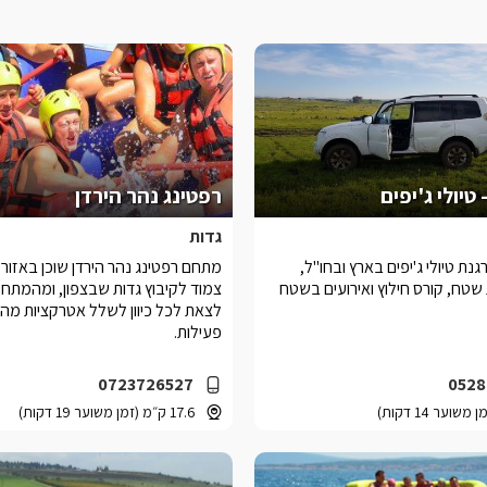
 טיולי ג'יפים
רפטינג נהר הירדן
גדות
גנת טיולי ג'יפים בארץ ובחו"ל,
מתחם רפטינג נהר הירדן שוכן באזור 
שטח, קורס חילוץ ואירועים בשטח
צמוד לקיבוץ גדות שבצפון, ומהמתח
לצאת לכל כיוון לשלל אטרקציות מהנ
פעילות.
0723726527
0528
17.6 ק״מ (זמן משוער 19 דקות)