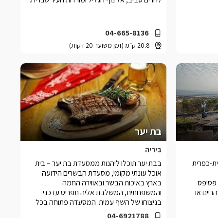
04-665-8136
20.8 ק״מ (זמן משוער 20 דקות)
בת יער
ביריה
ת-כפרית
בבת יער תוכלו ליהנות ממסעדת בת יער – בית
אוכל עונתי מקומי, מסעדת הבשרים הידועה
ות פסיפס
בארץ באיכות הבשר ובאווירה החמה
ריים או
והמשפחתית, המשלבת אליה תפריט עדכני
בניצוחו של השף עמית. המסעדה פתוחה בכל
ימות השבוע.
04-6921788