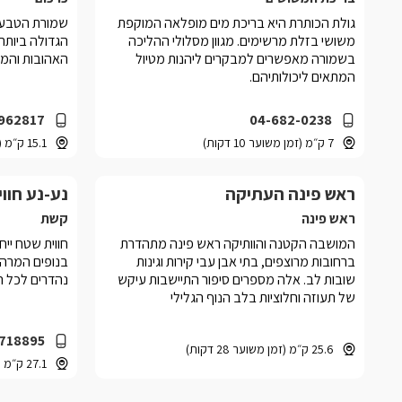
גולת הכותרת היא בריכת מים מופלאה המוקפת
שמורת הטבע י
משושי בזלת מרשימים. מגוון מסלולי ההליכה
הגדולה ביותר 
בשמורה מאפשרים למבקרים ליהנות מטיול
האהובות והמתו
המתאים ליכולותיהם.
962817
04-682-0238
7 ק״מ (זמן משוער 10 דקות)
15.1 ק״מ (זמן משוער 16 דקות)
ראש פינה העתיקה
נע-נע חווי
ראש פינה
קשת
המושבה הקטנה והוותיקה ראש פינה מתהדרת
חווית שטח ייחו
ברחובות מרוצפים, בתי אבן עבי קירות וגינות
בנופים המרהיב
שובות לב. אלה מספרים סיפור התיישבות עיקש
נהדרים לכל 
של תעוזה וחלוציות בלב הנוף הגלילי
718895
25.6 ק״מ (זמן משוער 28 דקות)
27.1 ק״מ (זמן משוער 25 דקות)