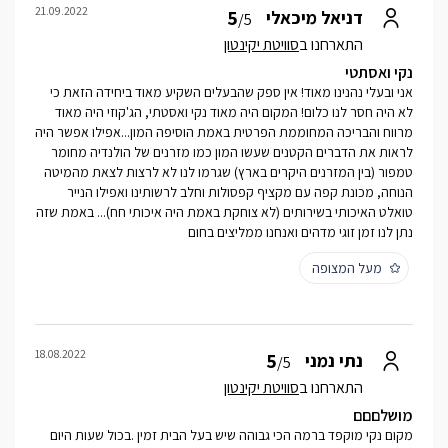
21.09.2022
5
דניאל מיכאלי
/5
התארחנו ב
סוויטת יקינטון
נקי ואסתטי
אני ובעלי נהנינו מאוד! אין ספק שהבעלים השקיע מאוד ביחידה הזאת כי
לא היה חסר לנו כלום! המקום היה מאוד נקי ואסטתי, הג'קוזי היה מאוד
מרווח והבריכה המחוממת הפרטית באמת הוסיפה המון...אפילו אפשר היה
לראות את הדברים הקטנים שעשו המון כמו מזרנים של הולנדיה מחומר
טמפור (בין המזרנים היקרים בארץ) שגרמו לנו לא לרצות לצאת מהמיטה
הנוחה, מכונת קפה עם מקציף קפסולות וחלב לרשותינו ואפילו הנייר
טואלט האיכותי בשירותים (לא צוחקת באמת היה איכותי חח)... באמת שזה
נתן לנו זמן זוגי מדהים ואנחנו ממליצים בחום
מעל המצופה
18.08.2022
5
נתי נמני
/5
התארחנו ב
סוויטת יקינטון
מושלםםם
מקום נקי מוקפד ברמה הכי גבוהה שיש בעל הבית זמין .בכול שעות היום