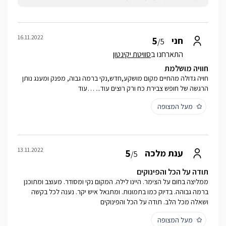
16.11.2022
5
חני
/5
התארחנו ב
סוויטת יקינטון
חוויה מושלמת
חויה גדולה מהחיים מקום מושקע,חדש,נקי ברמה גבוה, מפנק ומענג נותן
הרגשה של חופש צבירת כח ורק רוצים עוד... …עוד
מעל המצופה
13.11.2022
5
ענת מלכה
/5
תודה על הכל והפינוקים
ממליצה בחום על הצימר. היינו לילה. המקום נקי ומסודר. מעוצב ומתוכנן
ברמה גבוהה. בדיוק כמו בתמונות. ומתנאל איש יקר. נענה לכל בקשה
ושאלה מכל הלב. תודה על הכל והפינוקים
מעל המצופה