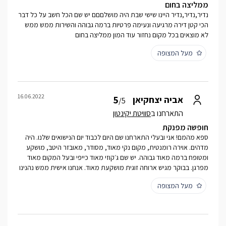
ממליצה בחום
נדיר,נדיר,נדיר היינו שישי שבת היה מושלםםם יש שם הכל חשב על כל דבר
הכי קטן דירה מרגיעה ונעימה פרטיות ברמה גבוהה והשירות ממש ממש
לא מוצאים בכל מקום נחזור עוד המון ממליצה בחום
מעל המצופה
16.06.2022
5
אביה יצחקיאן
/5
התארחנו ב
סוויטת יקינטון
חופשה מפנקת
ספא מהמם! אני ובעלי התארחנו שם היום לכבוד יום הנישואים שלנו. היה
מדהים. אוירה רומנטית, מקום נקי מאוד, מסודר, מאובזר היטב, מושקע
ומטופח ברמה מאוד גבוהה. יש שם ג׳קוזי מאוד כייפי ‏ובעל המקום מאוד
מפרגן. בבוקר מגיש ארוחה זוגית מושקעת מאוד. אנחנו אישית ממש נהנינו
מעל המצופה