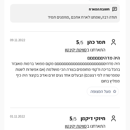
תודה רבה,שמחנו לארח אתכם ,מוזמנים תמיד
09.11.2022
5
תמר כהן
/5
התארחנו ב
סוויטת יקינטון
היה מדהיםםםםםם
היה מדהיםםםםםםםםםםםםםםםםםםםםםם מקום מפואר ברמות מאובזר
בהכל בריכה וז'קוזי מחוממים בצורה הכי מושלמת (אם אפשרות לשנות
טמפרטורה לפי רצונכם) הבעלים אחד נעים זורם ואדיב בקיצור היה כיף
ממליץ בחום
מעל המצופה
01.11.2022
5
חיזקי דיקמן
/5
התארחנו ב
סוויטת יקינטון