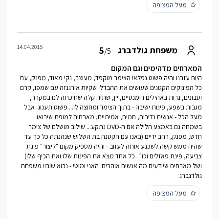
מעל המצופה
14.04.2015
5
משפחת גולדברג
/5
המארחים מדהימים וגם המקום
היום עזבנו והיה פשוט נפלא! הצימר מוקפד, מעוצב, נקי מאוד, מפנק, עם
כל הפינוקים הקטנים שעושים את ההבדל: שקיות אורגנזה עם שמפו, קרם
וסבונים, נרות באהילים רומנטיים, יין, שתיה קלה שחיכתה לנו במקרר,
מגבות בשפע, פינות ישיבה - בתוך הצימר ומחוצה לו... פשוט תענוג. אבל
מעל הכל - אנשים נדירים, חמים, אמיתיים, מארחים למופת שיבואו
בשמחה גם באמצע הלילה אם ה-DVD נתקע... שילוב מושלם של צימר
חדש, מפנק, רחב ידיים (באנו עם הקטנה בת השלוש שנהנתה כל כך עד
שהיה ממש קשה לשכנע אותה לעזוב - והיה מספיק מקום "ליצור" פינת
צביעה, פינת פאזלים וכו´. כל אחד מצא את הפינות שלו ואת הכיף שלו)
ושל מארחים שיודעים מה אנשים אוהבים. האני ומוטי - נבוא שוב!! משפחת
גולדנברג
מעל המצופה