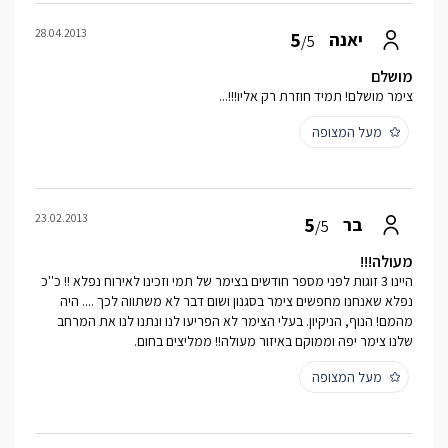
28.04.2013
5
יאנה
/5
מושלם
צימר מושלם! תמיד חוזרת רק אליו!!!...
מעל המצופה
23.02.2013
5
בר
/5
מעולה!!!
היינו 3 זוגות לפני מספר חודשים בצימר של תמי וזכינו לאירוח נפלא !! כ''כ
נפלא שאנחנו מחפשים צימר בסגנון ושום דבר לא משתווה לכך .... היה
מהמם! הנוף, הניקיון. בעלי הצימר לא הפריעו לנו ונתנו לנו את המרחב
שלנו צימר יפה וממוקם באיזור מעולה!! ממליצים בחום.
מעל המצופה