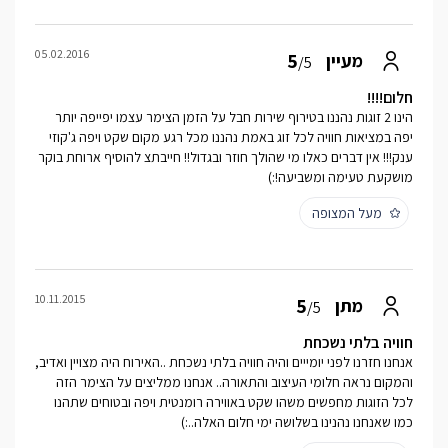
05.02.2016
5
מעיין
/5
חלום!!!!
הינו 2 זוגות נהננו בטירוף שירות חבל על הזמן הצימר עצמו יפייפה יותר
יפה במציאות חוויה לכל זוג באמת נהננו מכל רגע מקום שקט ויפה ג'קוזי
ענק!!! אין דברים כאלו מי שהולך חוזר ובגדול!! חייבתצ להוסיף ארוחת בוקר
מושקעת טעימה ומשביעה!:)
מעל המצופה
10.11.2015
5
מתן
/5
חוויה בלתי נשכחת
אנחנו חזרנו לפני יומייים והיה חוויה בלתי נשכחת ..האירוח היה מצויין ואדיב,
והמקום נראה חלומי העיצוב והתאורה.. אנחנו ממליצים על הצימר הזה
לכל הזוגות מחפשים משהו שקט באווירה רומנטית ויפה ובטוחים שתהנו
כמו שאנחנו נהנינו בשלושה ימי חלום האלה..:)