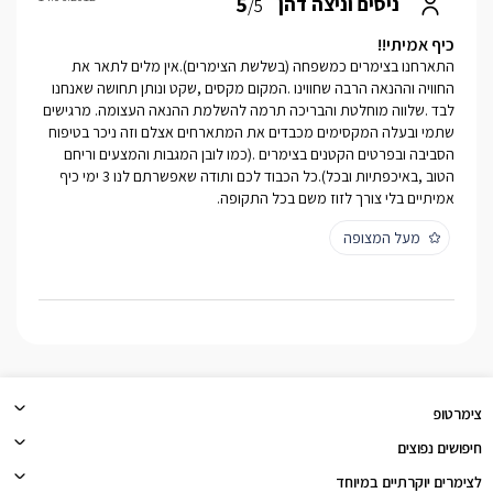
5
ניסים וניצה דהן
/5
כיף אמיתי!!
התארחנו בצימרים כמשפחה (בשלשת הצימרים).אין מלים לתאר את
החוויה וההנאה הרבה שחווינו .המקום מקסים ,שקט ונותן תחושה שאנחנו
לבד .שלווה מוחלטת והבריכה תרמה להשלמת ההנאה העצומה. מרגישים
שתמי ובעלה המקסימים מכבדים את המתארחים אצלם וזה ניכר בטיפוח
הסביבה ובפרטים הקטנים בצימרים .(כמו לובן המגבות והמצעים וריחם
הטוב ,באיכפתיות ובכל).כל הכבוד לכם ותודה שאפשרתם לנו 3 ימי כיף
אמיתיים בלי צורך לזוז משם בכל התקופה.
מעל המצופה
צימרטופ
חיפושים נפוצים
לצימרים יוקרתיים במיוחד