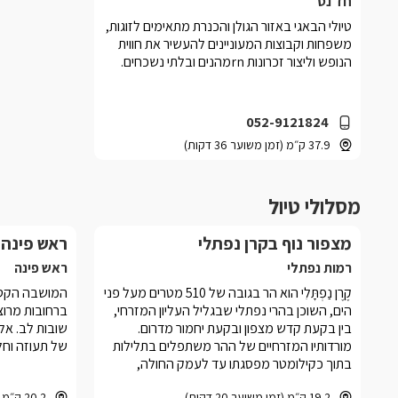
חד נס
טיולי הבאגי באזור הגולן והכנרת מתאימים לזוגות,
משפחות וקבוצות המעוניינים להעשיר את חווית
הנופש וליצור זכרונות rnמהנים ובלתי נשכחים.
052-9121824
37.9 ק״מ (זמן משוער 36 דקות)
מסלולי טיול
מצפור נוף בקרן נפתלי
ראש פינה
רמות נפתלי
ראש פינה
קֶרֶן נַפְתָּלִי הוא הר בגובה של 510 מטרים מעל פני
המושבה הקטנ
הים, השוכן בהרי נפתלי שבגליל העליון המזרחי,
ברחובות מרוצפ
בין בקעת קדש מצפון ובקעת יחמור מדרום.
שובות לב. אל
מורדותיו המזרחיים של ההר משתפלים בתלילות
של תעוזה וחלו
בתוך כקילומטר מפסגתו עד לעמק החולה,
שגובהו למרגלותיו הוא 80 מטרים מעל פני הים;
19.2 ק״מ (זמן משוער 20 דקות)
20.2 ק״מ (זמן משוער 22 דקות)