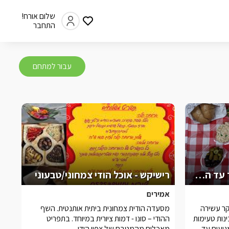
שלום אורח!
התחבר
עבור למתחם
אצולת הכפר - ארוחת בוקר עד הצימר
רישיקש - אוכל הודי צמחוני/טבעוני
אמירים
ר עשירה
מסעדה הודית צמחונית ביתית אותנטית. השף
ינות טעימות
ההודי – סונו - דמות ציורית במיוחד. בתפריט
בהכנה ביתית.rnאנו מגיעים עד
מאכלים מהמטבח של צפון הודו