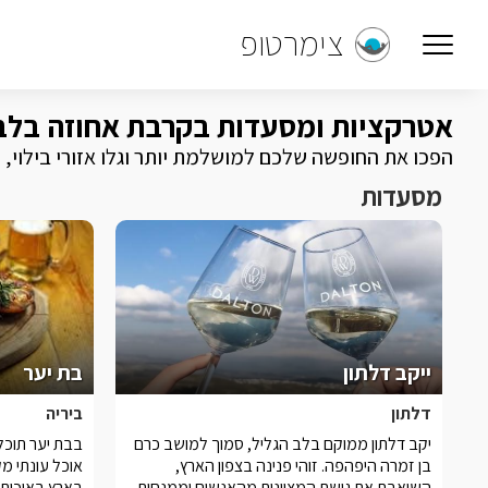
צימרטופ
אטרקציות ומסעדות בקרבת אחוזה בלב
הפכו את החופשה שלכם למושלמת יותר וגלו אזורי בילוי,
מסעדות
ייקב דלתון
בת יער
דלתון
ביריה
יקב דלתון ממוקם בלב הגליל, סמוך למושב כרם
בבת יער תוכל
בן זמרה היפהפה. זוהי פנינה בצפון הארץ,
אוכל עונתי מ
השואבת את גישת המצוינות מהאנשים וממנחות
בארץ באיכות 