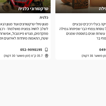
ילה
טרקטורוני כלנית
כלנית
יקה בעלי רכיבים טבעיים
מגוון טיולי טרקטורונים ועוד מגוון הנא
 נוסחת צמחי הבר שפיתחה גמילה
לשלב לחוויה צפונית מושלמת! - רכבי 
שרות שנים בתוספת שמנים
מתקדמים, מגרש פיינטבול, אפשרות 
מחי בר
שטח, התאמות מיוחדות לאירועים וימי
052-9098195
049
35.7 ק״מ (זמן משוער 30 דקות)