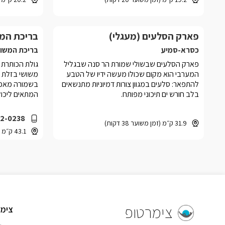
ומההר נשקף מראה אל העמק ואל רמת הגולן
מעבר לו.
פארק הסלעים (מעגלי)
בריכת המ
כסרא-סמיע
בריכת המשו
פארק הסלעים שבשולי שמורת הר סנה שבגליל
גולת הכותרת 
המערבי הוא מקום שכולו מעשה ידיו של הטבע
משושי בזלת מ
להתפאר: סלעים במגוון צורות דמיוניות מתנשאים
בשמורה מאפש
בלב חורש ים תיכוני מפותח.
המתאים ליכול
2-0238
31.9 ק״מ (זמן משוער 38 דקות)
43.1 ק״מ (זמן משוער 42 דקות)
צימרטופ
צימר