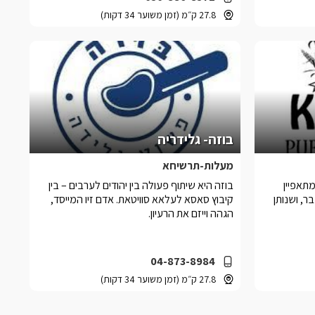
27.8 ק״מ (זמן משוער 34 דקות)
בוזה- גלידריה
מעלות-תרשיחא
תאפיין
בוזה היא שיתוף פעולה בין יהודים לערבים – בין
, ושנותן
קיבוץ סאסא לעלאא סוויטאת. אדם זיו המייסד,
הגהה וייזם את הרעיון.
04-873-8984
27.8 ק״מ (זמן משוער 34 דקות)