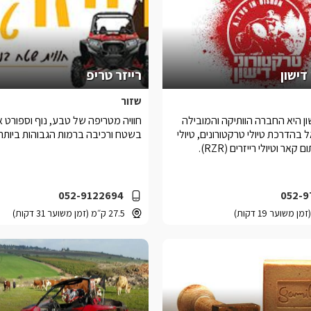
דישון
רייזר טריפ
שזור
ון היא החברה הוותיקה והמובילה
חוויה מטריפה של טבע, נוף וספורט את
בהדרכת טיולי טרקטורונים, טיולי
בשטח ורכיבה ברמות הגבוהות ביותר.
ם קאר וטיולי רייזרים (RZR).
052-9122694
052-9
27.5 ק״מ (זמן משוער 31 דקות)