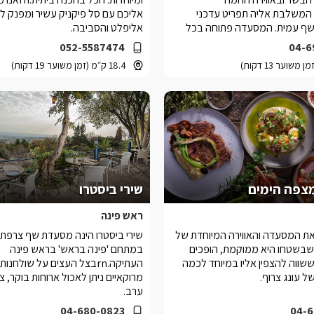
המשלבת אליה תפריט עדכני
אליכם עם סל פיקניק עשיר ומפנק לכ
השף עמית. המסעדה פתוחה בכל
אליפלט והסביבה.
052-5587474
04-6
18.4 ק״מ (זמן משוער 19 דקות)
מצפה הימים
שירי ביסטרו
ראש פינה
ת המסעדה והאווירה המיוחדת של
שירי ביסטרו הינה מסעדת שף צרפתי
שבשטחו היא ממוקמת, הופכים
במתחם 'פינה בראש' בראש פינה
שווה להצפין אליו במיוחד לכמה
העתיקה.rnבצל העצים על שולחנ
ל עונג צרוף.
מרוקאיים ניתן לאכול ארוחות בוקר, צה
ערב.
04-680-0823
04-6