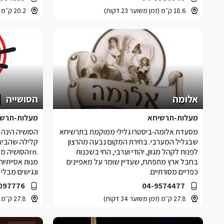
18.6 ק״מ (זמן משוער 23 דקות)
20.2 ק״מ (זמן משוער 22 דקות)
אלומה
הסושייה
מעלות-תרשיחא
מעלות-תרשי
מסעדת אלומה-ביסטרו גלילי ממוקמת בתרשיחא
הסושיה הינה 
שבגליל המערבי. בחירת המקום נבעה מהרצון
קלילה שהביאה
לפנות לקהל מגוון, יהודי וערבי, החי בשכנות
.rnהסושיה 
בחבל ארץ מתפתח, שעדיין שומר על מאפיינים
מנות אסייתיות
כפריים מסורתיים.
ונגישים מבלי 
097776
04-9574477
27.8 ק״מ (זמן משוער 34 דקות)
27.8 ק״מ (זמן משוער 34 דקות)