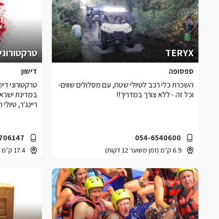
TERYX
טרקטורוני 
ספסופה
דישון
השכרת כלי רכב לטיולי שטח, עם מסלולים שווים-
טרקטורוני דיש
וכל זה - ללא צורך במדריך!!
במדינת ישראל 
ריינג'ר, טיולי תו
706147
054-6540600
6.9 ק״מ (זמן משוער 12 דקות)
17.4 ק״מ (זמן משוער 19 דקות)