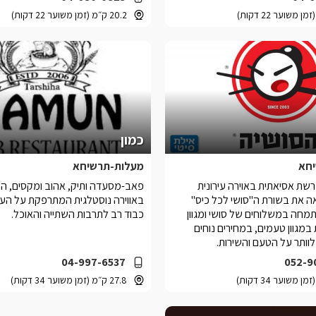
20.2 ק״מ (זמן משוער 22 דקות)
כמון
חא
מעלות-תרשיחא
רשת אסיאתית באוירה עירונית
פאב-מסעדה ותיק, אהוב ומקסים, המ
 את בשורת ה"סושי לכל כיס"
באווירה נוסטלגית המתרפקת על העבר
מתמחה במשלוחים של סושי ומגוון
כבוד רב לתרבות השתייה והאוכל.
 במגוון טעמים, במחירים נוחים
לוותר על הטעם והשירות.
04-997-6537
052-9
27.8 ק״מ (זמן משוער 34 דקות)