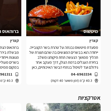
מיטשוס
ברוהאוס ה
קצרין
קצרין
מסעדת מיטשוס נבנתה על טהרת בשר הקצבייה.
ברוהאוס הגול
ייחודה הוא בבשרים המוגשים בה שהם תוצרת של
מבשלת בירה 
תהליך ממושך הנעשה תחת פיקוחנו משלב
מגוונות וייחו
בחירת העגלים ברמת הגולן, דרך מעקב אחר
בשרים מעולים
גידולם ועד לטיפול בנתחי הבשר האיכותיים, כאן
במקום ממימי 
בקצביית מיטשוס
6961311
04-6963334
40.3 ק״מ (זמן משוער 40 דקות)
40.3 ק״מ (זמן משוער 40 דקות)
אטרקציות