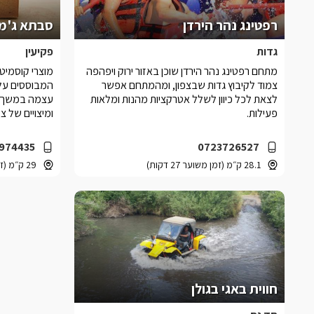
רפטינג נהר הירדן
סבתא ג'מ
גדות
פקיעין
מתחם רפטינג נהר הירדן שוכן באזור ירוק ויפהפה
מוצרי קוסמיט
צמוד לקיבוץ גדות שבצפון, ומהמתחם אפשר
המבוססים על
לצאת לכל כיוון לשלל אטרקציות מהנות ומלאות
עצמה במשך ע
פעילות.
ומיצויים של צ
974435
0723726527
28.1 ק״מ (זמן משוער 27 דקות)
29 ק״מ (זמן משוער 38 דקות)
חווית באגי בגולן