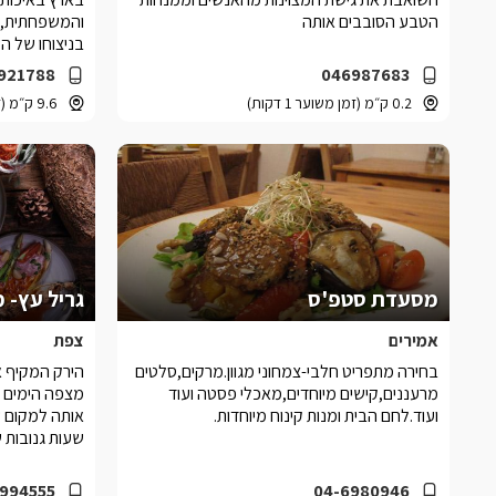
הטבע הסובבים אותה
והמשפחתית, 
בניצוחו של 
ימות השבוע.
921788
046987683
0.2 ק״מ (זמן משוער 1 דקות)
9.6 ק״מ (זמן משוער 13 דקות)
מסעדת סטפ'ס
גריל עץ- 
אמירים
צפת
בחירה מתפריט חלבי-צמחוני מגוון.מרקים,סלטים
הירק המקיף א
מרעננים,קישים מיוחדים,מאכלי פסטה ועוד
מצפה הימים 
ועוד.לחם הבית ומנות קינוח מיוחדות.
אותה למקום ש
שעות גנובות ש
994555
04-6980946