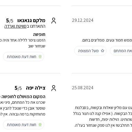
5
מלקם גנאנאו
29.12.2024
/5
התארחנו ב
סוויטת וארדה
חופשה
 ממש חמוד ונעים. ממליצים בחום.
הזמנו צימר ללילה אחד והיה מ
שנחזור שוב
 את המתחם
מעל המצופה
חוות דעת מאומתת
5
צילה יפה
25.08.2024
/5
המקום המושלם לחופשה מש
שכרנו את כל המתחם, פיני ואב
רנו לו לפני שהגענו עם מליון שאלות ובקשות, בסבלנות
טוסטר אובן כדי שנוכל להבין 
ל הבקשות. ( אפילו קנה לנו תנור בגלל
מתוחזקות ברמה גבוהה. אין לנ
ותינו. הוילות יפות, חדשות
חוות דעת מאומתת
 תתלבטו! אין לנו ספק שנחזור בעז"ה.