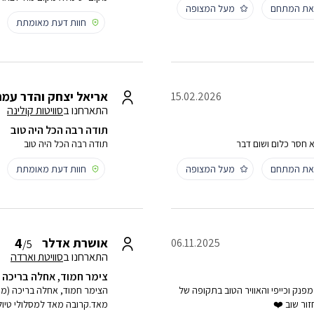
 את המתחם
מעל המצופה
חוות דעת מאומתת
אריאל יצחק והדר עמר
15.02.2026
התארחנו ב
סוויטות קולינה
תודה רבה הכל היה טוב
א חסר כלום ושום דבר
תודה רבה הכל היה טוב
 את המתחם
מעל המצופה
חוות דעת מאומתת
4
אושרת אדלר
06.11.2025
/5
התארחנו ב
סוויטת וארדה
צימר חמוד, אחלה בריכה ז
מפנק וכייפי והאוויר הטוב בתקופה של
הצימר חמוד, אחלה בריכה (מתא
ור שוב ❤️
מאד.קרובה מאד למסלולי טיולי