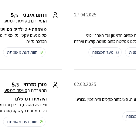
5
רותם איבגי
27.04.2025
/5
התארחנו ב
סוויטת המטע
משפחה + 2 ילדים בסוויטת המטע
 מהיום הראשון ועד האחרון פיני
מקום נעים שקט , נקי מאוד, פ
לנו ממליצה בחום סוויטת קולניה וארדה
הברכה נקייה
נות
מעל המצופה
חוות דעת מאומתת
5
מורן מזרחי
02.03.2025
/5
התארחנו ב
סוויטת המטע
היה אירוח מושלם
ת. פיני בחור מקסים והיה זמין עבורינו
וואו היה מושלם, פיני בן אדם 
כלום. מתחם נקי שקט מפנק ומרו
צופה
חוות דעת מאומתת