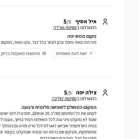
5
איל אסיף
/5
התארחנו ב
סוויטת וארדה
מקום ממש יפה
פיני היה מאוד נחמד ונכון לעזור בכל דבר. נהנו מאוד, המקום
חוות דעת מאומתת
התמונות משקפות בדיוק
5
צילה יפה
/5
התארחנו ב
סוויטות קולינה
המקום המושלם לחופשה חלומית ורגועה.
לקחנו את כל המתחם (סה"כ 26 אנשים), חפ
שעוד לא נתקלנו פיני ענה לכל השאלות תמיד בחיוך, ונענה לכ
בעית כשרות)פיני ואבישג דאגו לנו לכל פרט ופרט גם במהלך שה
ומתוחזקות, והניקיון שם ברמה הכי גבוהה שנתקלנו. בקיצור אל
תודה על הכל. מעריכים מאודדדד!!!