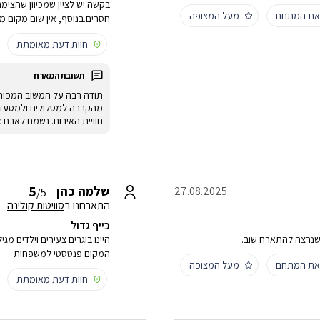
בקשה.יש לציין שמכיוון שהצימר 
 את המתחם
מעל המצופה
חסרים.בנוסף, אין שום מקום מ
חוות דעת מאומתת
תודה רבה על המשוב המפורט 
מהקרבה למסלולים ולמסעדות.
חוויית האירוח. נשמח לארח 
5
שלמה כהן
27.08.2025
/5
התארחנו ב
סוויטות קולינה
כייף גדול
 שנרצה להתארח שוב.
המקום פנטסטי למשפחות
 את המתחם
מעל המצופה
חוות דעת מאומתת