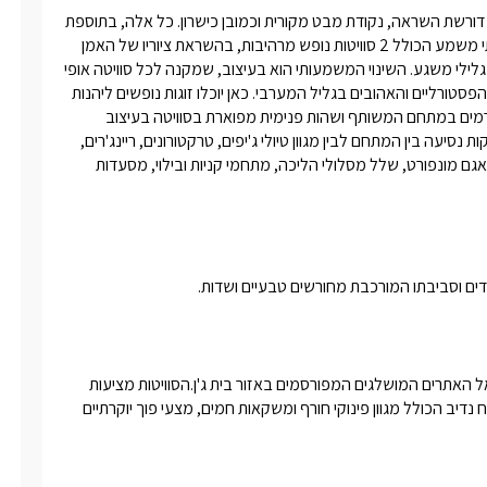
אם צימרים הם סוג של אמנות, אחוזת ואן גוך היא פאר היצירה.אמנות דורשת השראה, נקודת מבט מקורית וכמובן כישרון. כל אלה, בתוספת 
פינוק איכותי ואירוח מלכים ממתינים עבורכם במתחם נופש ציורי תרתי משמע הכולל 2 סוויטות נופש מרהיבות, בהשראת ציוריו של האמן 
הידוע ואן גוך. הסוויטות זהות בגודלן ובשתיהן גינה פרטית הפונה לנוף גלילי משגע. השינוי המשמעותי הוא בעיצוב, שמקנה לכל סוויטה אופי 
ואווירה אישיים משלה. המתחם ממוקם בכפר ורדים - אחד המושבים הפסטורליים והאהובים בגליל המערבי. כאן יוכלו זוגות נופשים ליהנות 
מחופשה פרטית, שופעת תענוגות וזוהר ייחודי, הכוללת וג'קוזי ספא זרמים במתחם המשותף ושהות פנימית מפוארת בסוויטה בעיצוב 
קלאסי ייחודי ומרשים.**הבריכה בשיפוצים ואינה פעילה. רק מספר דקות נסיעה בין המתחם לבין מגוון טיולי ג'יפים, טרקטורונים, ריינג'רים, 
רכיבה על סוסים, המוזיאון הפתוח בתפן, ראש הנקרה, מבצר יחיעם, אגם מונפורט, שלל מסלולי הליכה, מתחמי קניות ובילוי, מסעדות 
דים וסביבתו המורכבת מחורשים טבעיים ושדות.
בשיא עונת החורף הופך המושב למושלג וכן נמצא בקרבה מצויינת אל האתרים המושלגים המפורסמים באזור בית ג'ן.הסוויטות מציעות 
ג'קוזי ספא זרמים מפואר במתחם הגן, ג'קוזי פנימי גדול ומחמם, אירוח נדיב הכולל מגוון פינוקי חורף ומשקאות חמים, מצעי פוך יוקרתיים 