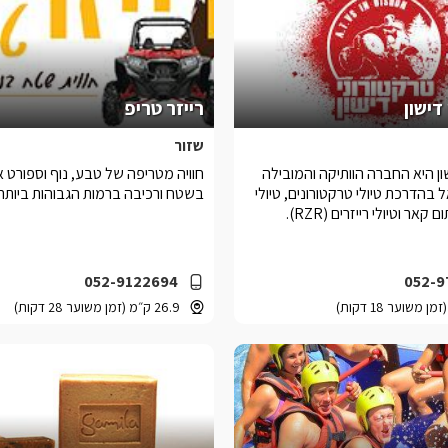
דישון
רייזר טריפ
שזור
ון היא החברה הוותיקה והמובילה
חוויה מטריפה של טבע, נוף וספורט את
בהדרכת טיולי טרקטורונים, טיולי
בשטח ורכיבה ברמות הגבוהות ביותר.
ם קאר וטיולי רייזרים (RZR).
052-9122694
052-9
26.9 ק״מ (זמן משוער 28 דקות)