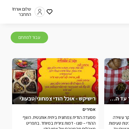
שלום אורח!
התחבר
עבור למתחם
אצולת הכפר - ארוחת בוקר עד הצימר
רישיקש - אוכל הודי צמחוני/טבעוני
אמירים
ר עשירה
מסעדה הודית צמחונית ביתית אותנטית. השף
ינות טעימות
ההודי – סונו - דמות ציורית במיוחד. בתפריט
בהכנה ביתית.rnאנו מגיעים עד
מאכלים מהמטבח של צפון הודו