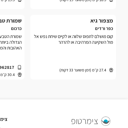
ומההר נשקף מראה אל העמק ואל רמת הגולן
מעבר לו.
מצפור גיא
שמורת טבע
כפר ורדים
כרכום
קום מושלם לתפוס שלווה או לקיים שיחת נפש אל
שמורת הטבע י
מול השקיעה המרהיבה או להרהר
הגדולה ביותר 
האהובות והמתו
962817
27.4 ק״מ (זמן משוער 33 דקות)
30.4 ק״מ (זמן משוער 29 דקות)
צימרטופ
צימר