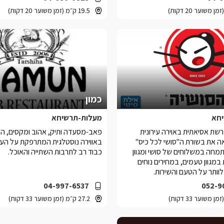
19.5 ק״מ (זמן משוער 20 דקות)
כמון
חא
מעלות-תרשיחא
רשת אסיאתית באוירה עירונית
פאב-מסעדה ותיק, אהוב ומקסים, המ
 את בשורת ה"סושי לכל כיס"
באווירה נוסטלגית המתרפקת על העבר
מתמחה במשלוחים של סושי ומגוון
כבוד רב לתרבות השתייה והאוכל.
 במגוון טעמים, במחירים נוחים
לוותר על הטעם והשירות.
04-997-6537
052-9
27.2 ק״מ (זמן משוער 33 דקות)