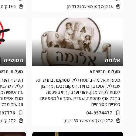
18 ק״מ (זמן משוער 21 דקות)
19.5 ק״מ (זמן משוער 20 דקות)
אלומה
הסושייה
מעלות-תרשיחא
מעלות-תרשי
מסעדת אלומה-ביסטרו גלילי ממוקמת בתרשיחא
הסושיה הינה 
שבגליל המערבי. בחירת המקום נבעה מהרצון
קלילה שהביאה
לפנות לקהל מגוון, יהודי וערבי, החי בשכנות
.rnהסושיה 
בחבל ארץ מתפתח, שעדיין שומר על מאפיינים
מנות אסייתיות
כפריים מסורתיים.
ונגישים מבלי 
097776
04-9574477
27.2 ק״מ (זמן משוער 33 דקות)
27.2 ק״מ (זמן משוער 33 דקות)