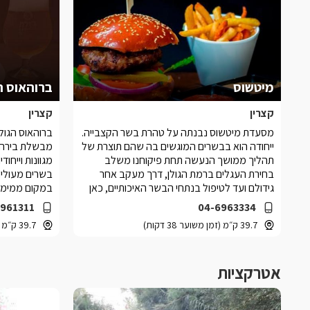
מיטשוס
ברוהאוס ה
קצרין
קצרין
מסעדת מיטשוס נבנתה על טהרת בשר הקצבייה.
ברוהאוס הגול
ייחודה הוא בבשרים המוגשים בה שהם תוצרת של
מבשלת בירה 
תהליך ממושך הנעשה תחת פיקוחנו משלב
מגוונות וייחו
בחירת העגלים ברמת הגולן, דרך מעקב אחר
בשרים מעולים
גידולם ועד לטיפול בנתחי הבשר האיכותיים, כאן
במקום ממימי 
בקצביית מיטשוס
6961311
04-6963334
39.7 ק״מ (זמן משוער 38 דקות)
39.7 ק״מ (זמן משוער 38 דקות)
אטרקציות