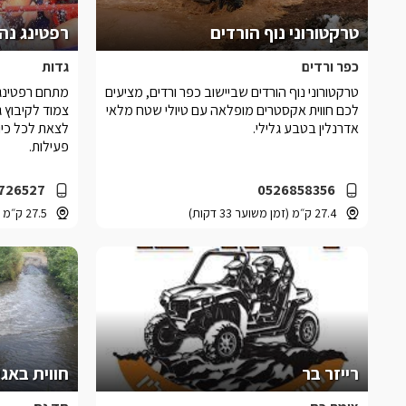
טרקטורוני נוף הורדים
רפטינג נהר
כפר ורדים
גדות
טרקטורוני נוף הורדים שביישוב כפר ורדים, מציעים
מתחם רפטינג נ
לכם חווית אקסטרים מופלאה עם טיולי שטח מלאי
צמוד לקיבוץ 
אדרנלין בטבע גלילי.
לצאת לכל כיו
פעילות.
726527
0526858356
27.4 ק״מ (זמן משוער 33 דקות)
27.5 ק״מ (זמן משוער 26 דקות)
רייזר בר
חווית באגי