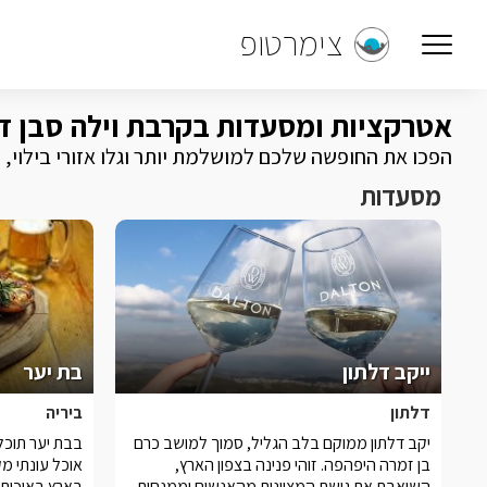
צימרטופ
אטרקציות ומסעדות בקרבת וילה סבן ד
הפכו את החופשה שלכם למושלמת יותר וגלו אזורי בילוי,
מסעדות
ייקב דלתון
בת יער
דלתון
ביריה
יקב דלתון ממוקם בלב הגליל, סמוך למושב כרם
בבת יער תוכל
בן זמרה היפהפה. זוהי פנינה בצפון הארץ,
אוכל עונתי מ
השואבת את גישת המצוינות מהאנשים וממנחות
בארץ באיכות 