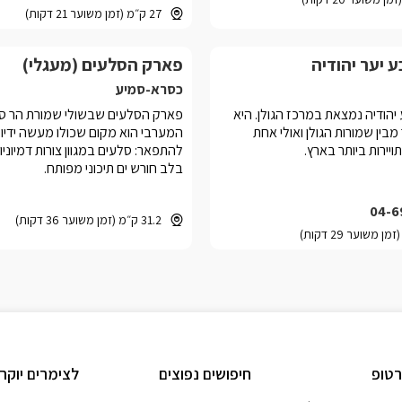
27 ק״מ (זמן משוער 21 דקות)
 יער יהודיה
פארק הסלעים (מעגלי)
כסרא-סמיע
הודיה נמצאת במרכז הגולן. היא
פארק הסלעים שבשולי שמורת הר ס
מבין שמורות הגולן ואולי אחת
המערבי הוא מקום שכולו מעשה ידיו
יירות ביותר בארץ.
להתפאר: סלעים במגוון צורות דמיוני
בלב חורש ים תיכוני מפותח.
04-6
31.2 ק״מ (זמן משוער 36 דקות)
טופ
חיפושים נפוצים
לצימרים יוקר