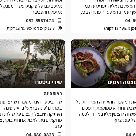
המשלבת אליה תפריט עדכני
אליכם עם סל פיקניק עשיר ומפנק לכ
השף עמית. המסעדה פתוחה בכל
אליפלט והסביבה.
052-5587474
04-6
17.7 ק״מ (זמן משוער 18 דקות)
מצפה הימים
שירי ביסטרו
ראש פינה
ת המסעדה והאווירה המיוחדת של
שירי ביסטרו הינה מסעדת שף צרפתי
שבשטחו היא ממוקמת, הופכים
במתחם 'פינה בראש' בראש פינה
שווה להצפין אליו במיוחד לכמה
העתיקה.rnבצל העצים על שולחנ
ל עונג צרוף.
מרוקאיים ניתן לאכול ארוחות בוקר, צה
ערב.
04-680-0823
04-6