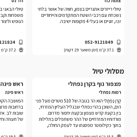
צומת כח
חד נס
טיולי רייזרים אתגריים בצפון, חוויה של אושר בלתי
טיולי הבאגי ב
נשכחת עם רכבי השטח המתקדמים והייחודיים
משפחות וקבוצ
rzr, זוגיים או בעלי 4 מקומות ישיבה.
הנופש וליצור זכרונות rnמהני
121824
052-9121849
37.1 ק״מ (זמן משוער 29 דקות)
37.2 ק״מ (זמן משוער 34 דקות)
מסלולי טיול
מצפור נוף בקרן נפתלי
ראש פינה
רמות נפתלי
ראש פינה
קֶרֶן נַפְתָּלִי הוא הר בגובה של 510 מטרים מעל פני
המושבה הקטנ
הים, השוכן בהרי נפתלי שבגליל העליון המזרחי,
ברחובות מרוצפ
בין בקעת קדש מצפון ובקעת יחמור מדרום.
שובות לב. אל
מורדותיו המזרחיים של ההר משתפלים בתלילות
של תעוזה וחלו
בתוך כקילומטר מפסגתו עד לעמק החולה,
שגובהו למרגלותיו הוא 80 מטרים מעל פני הים;
18.5 ק״מ (זמן משוער 19 דקות)
19.5 ק״מ (זמן משוער 20 דקות)