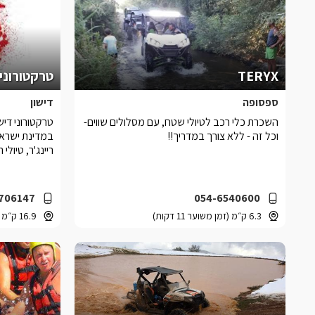
TERYX
טרקטורוני 
ספסופה
דישון
השכרת כלי רכב לטיולי שטח, עם מסלולים שווים-
טרקטורוני דיש
וכל זה - ללא צורך במדריך!!
במדינת ישראל 
ריינג'ר, טיולי תו
706147
054-6540600
6.3 ק״מ (זמן משוער 11 דקות)
16.9 ק״מ (זמן משוער 18 דקות)