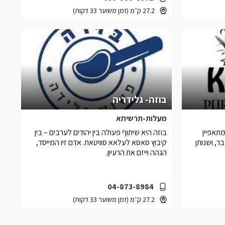
27.2 ק״מ (זמן משוער 33 דקות)
בוזה- גלידריה
מעלות-תרשיחא
תאפיין
בוזה היא שיתוף פעולה בין יהודים לערבים – בין
, ושנותן
קיבוץ סאסא לעלאא סוויטאת. אדם זיו המייסד,
הגהה וייזם את הרעיון.
04-873-8984
27.2 ק״מ (זמן משוער 33 דקות)