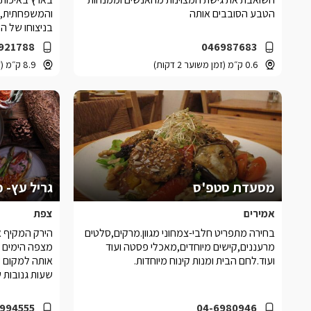
הטבע הסובבים אותה
והמשפחתית, 
בניצוחו של 
ימות השבוע.
921788
046987683
0.6 ק״מ (זמן משוער 2 דקות)
8.9 ק״מ (זמן משוער 12 דקות)
מסעדת סטפ'ס
גריל עץ- 
אמירים
צפת
בחירה מתפריט חלבי-צמחוני מגוון.מרקים,סלטים
הירק המקיף א
מרעננים,קישים מיוחדים,מאכלי פסטה ועוד
מצפה הימים 
ועוד.לחם הבית ומנות קינוח מיוחדות.
אותה למקום ש
שעות גנובות ש
994555
04-6980946