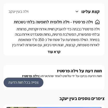
קצת עלינו
וילה בעין יעקב
וילה פרסטיז - וילה חלומית לחופשה בלתי נשכחת
וילה פרסטיז' נבנתה כדי להעניק חוויית אירוח יוקרתית, מרווחת 
ובלתי מתפשרת, המשלבת פרטיות, נוחות וסטנדרט אירוח גבוה 
במיוחד. הווילה משתרעת על שטח של כ-350 מ"ר ומותאמת 
לאירוח משפחות, קבוצות, זוגות וימי גיבוש, עם אפשרות לארח בין 
20 ועד 50 אורחים. מתחם החוץ המרשים כולל בריכת שחייה גדולה, 
קרא עוד
ג'קוזי ספא, מתחמי ישיבה ופינות בילוי- לחופשה מפנקת בלב 
הוילה ממוקמת ביישוב עין יעקב שבגליל המערבי, באזור שקט 
חוות דעת על וילה פרסטיז
ופסטורלי, במרחק נסיעה קצר ממסעדות, אטרקציות, מסלולי טיול 
חוות הדעת נכתבו על ידי גולשינו לאחר שהתארחו ב
וילה פרסטיז
וחופי הים. כאן תוכלו ליהנות משילוב מושלם בין פרטיות מלאה, 
אווירה רגועה וקרבה לכל מוקדי הבילוי של הצפון.
צפייה בכל חוות הדעת
מה תמצאו בוילה?
צימרים נוספים בעין יעקב
הוילה כוללת 10 חדרי שינה המעוצבים בסגנון מודרני ומתפרסת על 