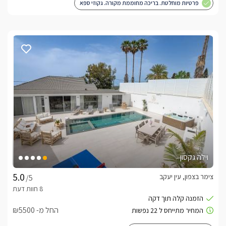
פרטיות מוחלטת. בריכה מחוממת מקורה. גקוזי ספא
וילה גקסון
צימר בצפון, עין יעקב
/5
החל מ- ₪5500