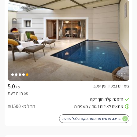
איכותיים, מטבח מאובזר במלואו, מכונת קפה, מדיח כלים, תמי 4, 
מיזוג אוויר בכל רחבי הווילה ושירות אישי ואדיב. כל פרט תוכנן כדי 
להעניק נוחות מקסימלית במהלך החופשה.
למי אנחנו מתאימים?
שאטו פרסטיז' מתאימה במיוחד למשפחות גדולות, קבוצות חברים, 
סופי שבוע משותפים, ימי גיבוש ואירועים פרטיים באווירה יוקרתית. 
הווילה יכולה לארח עד 50 אורחים בתוספת תשלום , ומהווה בחירה 
מושלמת למי שמחפש מתחם גדול, מאובזר ויוקרתי עם פרטיות 
מלאה בגליל המערבי.
ורונה
צימרים בצפון, עין יעקב
/5
לצפייה באטרקציות ומסעדות בקרבת וילה פרסטיז -
לחצו כאן
החל מ- ₪1500
בריכה פרטית מחוממת מקורה לכל סוויטה