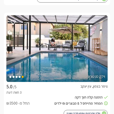
וילה סנטוריני
צימר בצפון, עין יעקב
/5
החל מ- ₪3500
וילה יוקרתית עם 4 חדרי שינה