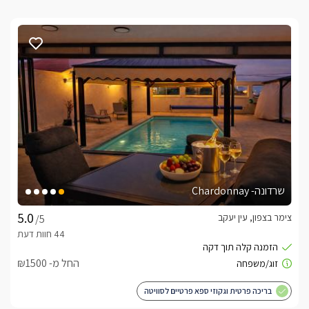
שרדונה- Chardonnay
צימר בצפון, עין יעקב
/5
החל מ- ₪1500
בריכה פרטית וגקוזי ספא פרטיים לסוויטה