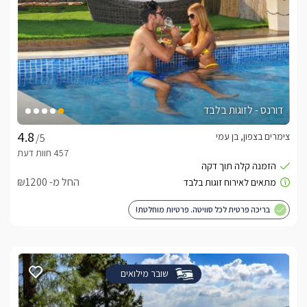
דורנס - לזוגות בלבד
צימרים בצפון, בן עמי
/5
החל מ- ₪1200
בריכה פרטית לכל סוויטה. פרטיות מוחלטת!
שובר מילואים