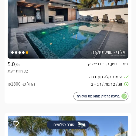
אל די - סוויטת יוקרה
צימר בצפון, קריית ביאליק
/5
החל מ- ₪1800
בריכה פרטית מחוממת ומקורה
שובר מילואים