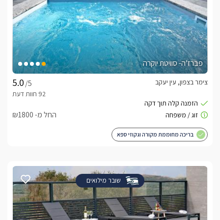
פברז’ה- סוויטת יוקרה
צימר בצפון, עין יעקב
/5
החל מ- ₪1800
בריכה מחוממת מקורה וגקוזי ספא
שובר מילואים