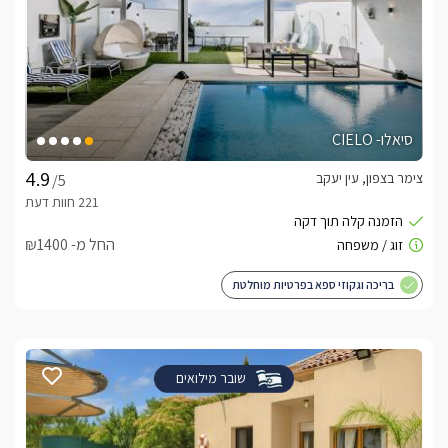
סיאלו- CIELO
צימר בצפון, עין יעקב
/5
החל מ- ₪1400
בריכה וגקוזי ספא בפרטיות מוחלטת
שובר מילואים