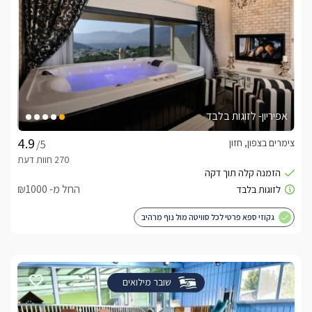
אפיריון- לזוגות בלבד
צימרים בצפון, חזון
/5
החל מ- ₪1000
גקוזי ספא פרטי לכל סוויטה מול נוף מרהיב
שובר מילואים