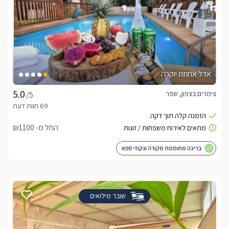
אדל אחוזת יוקרה
צימרים בצפון, שפר
/5
החל מ- ₪1100
בריכה מחוממת מקורה וגקוזי ספא
שובר מילואים