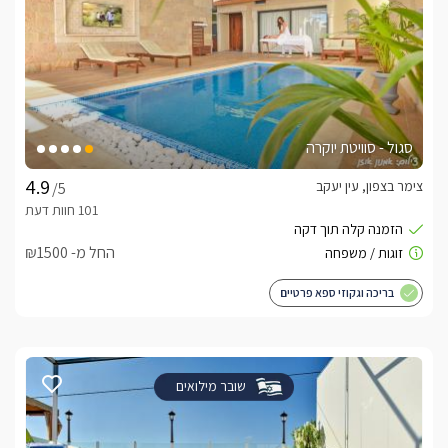
סגול - סוויטת יוקרה
צימר בצפון, עין יעקב
/5
החל מ- ₪1500
בריכה וגקוזי ספא פרטיים
שובר מילואים