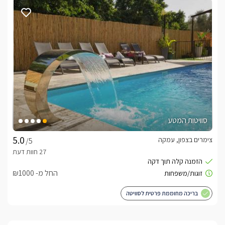
רחצה, נעלי ספא, ומגבות רכות.
האם יש אפשרות לארוחות?
בתוספת תשלום ותיאום מראש תוכלו ליהנות מארוחות בוקר 
איכותיות ועשירות, מגוונות וטעימות במיוחד. 
לצפייה באטרקציות ומסעדות בקרבת סוויטת וארדה -
לחצו כאן
סוויטות המטע
צימרים בצפון, עמקה
/5
החל מ- ₪1000
בריכה מחוממת פרטית לסוויטה