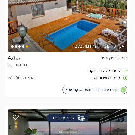
אלין-סוויטת יוקרה לזוגות בלבד
צימר בצפון, שפר
/5
החל מ- ₪1000
נוף. בריכה פרטית מחוממת. גקוזי ספא
שובר מילואים