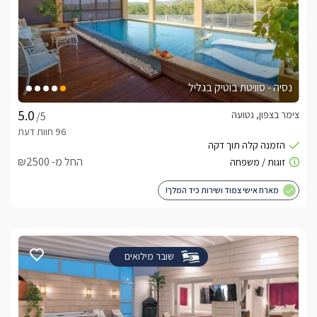
נסיה - סוויטת בוטיק בגליל
צימר בצפון, נטועה
/5
החל מ- ₪2500
מארח אישי צמוד ושירות כיד המלך!
שובר מילואים