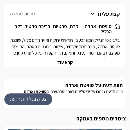
קצת עלינו
סוויטה בעמקה
סוויטת וארדה - יוקרה, פרטיות ובריכה פרטית בלב
הגליל
בלב נופי הגליל המערבי, בין חורשות ירוקות ואוויר הרים צלול, שוכנת 
סוויטת וארדה , פינת חמד יוקרתית, שלווה ורומנטית באמת. הסוויטה 
מעוצבת בסגנון מודרני, נקי וחמים, תוך הקפדה על כל פרט קטן כדי 
קרא עוד
גולת הכותרת של הסוויטה היא הפרטיות המלאה והבריכה הפרטית 
הצמודה , מקום מושלם לטבול, להירגע ולהתמסר לשקט הגלילי.בין 
הטבע לנוף הפתוח, סוויטת וארדה משלבת סטנדרט אירוח מודרני 
חוות דעת על סוויטת וארדה
חוות הדעת נכתבו על ידי גולשינו לאחר שהתארחו ב
סוויטת וארדה
צפייה בכל חוות הדעת
מה תמצאו בסוויטה?
סוויטת וארדה,  סוויטת יוקרה בעיצוב מודרני וחמים, מושלמת לזוגות 
צימרים נוספים בעמקה
או לזוג עם ילדים.הסוויטה מציעה בריכת שחייה פרטית ומחוממת 