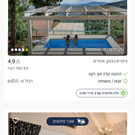
זמן חלום - ספא ואירוח
צימרים בצפון, אמירים
/5
החל מ- ₪850
וילה חלומית עם 2 חדרי שינה
שובר מילואים