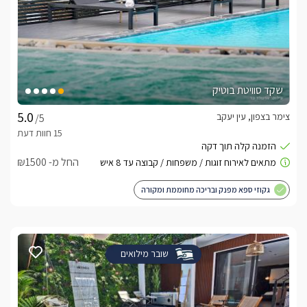
שקד סוויטת בוטיק
צימר בצפון, עין יעקב
/5
החל מ- ₪1500
גקוזי ספא מפנק ובריכה מחוממת ומקורה
שובר מילואים