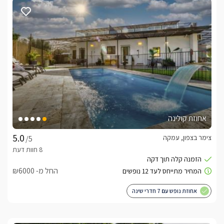
בעונה, ג’קוזי זוגי מפנק בתוך החדר וגינה פרטית עם פינות ישיבה 
וערסל לרגעי רוגע מושלמים.במטבחון המאובזר תיהנו ממקרר, 
מיקרוגל, קומקום ומכונת קפה.בחדר השינה מחכה לכם מיטה זוגית 
KING SIZE עם מצעים רכים, ולצידה Smart TV, מיזוג אוויר, 
אינטרנט אלחוטי וחדר רחצה מעוצב ונעים.
האם מתאים לימות החורף?
בחודשי החורף הקרים, סוויטת וארדה הופכת למקום המושלם 
להתפנק בו. הבריכה הפרטית מחוממת ומאפשרת טבילה נעימה 
גם בימים גשומים, כשהאוויר הקר פוגש את המים החמימים ויוצר 
אחוזת קולינה
חוויה מרגיעה במיוחד.בתוך הסוויטה מחכה לכם ג’קוזי זוגי מפנק 
וחמים, שמזמין להתכרבל, להירגע ולהתנתק מהשגרה. האווירה 
צימר בצפון, עמקה
/5
האינטימית, השקט הגלילי והחום העוטף כולם מתחברים לחופשת 
חורף קסומה שתשאיר אתכם עם תחושת רוגע שממשיכה הרבה 
אחרי שחוזרים הביתה.
החל מ- ₪6000
אחוזת נופש עם 7 חדרי שינה
מה כלול באירוח?
בסוויטה יחכו לכם יין איכותי, חלב, קפסולות למכונת הקפה, חטיפים 
ועוגיות, שוקולדים, ופירות העונה.בנוסף יחכו לכם סבונים ותמרוקי 