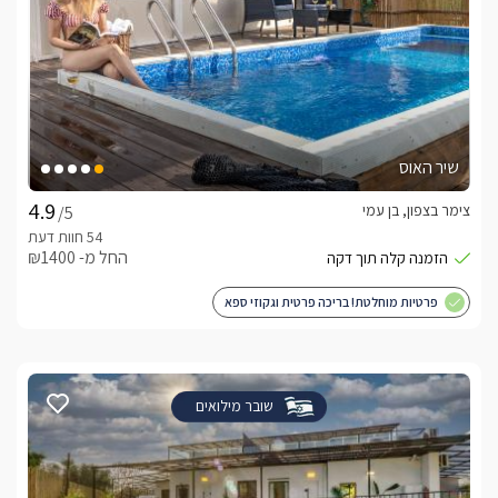
שיר האוס
צימר בצפון, בן עמי
/5
החל מ- ₪1400
פרטיות מוחלטת! בריכה פרטית וגקוזי ספא
שובר מילואים