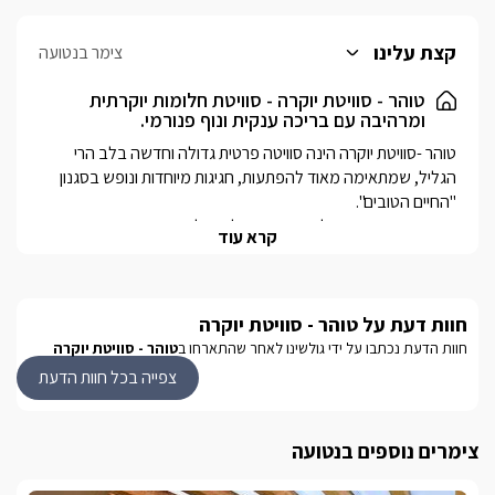
קצת עלינו
צימר בנטועה
טוהר - סוויטת יוקרה - סוויטת חלומות יוקרתית
ומרהיבה עם בריכה ענקית ונוף פנורמי.
טוהר -סוויטת יוקרה הינה סוויטה פרטית גדולה וחדשה בלב הרי 
הגליל, שמתאימה מאוד להפתעות, חגיגות מיוחדות ונופש בסגנון 
האחוזה משתרעת על פני שטח גדול שכולו פרטי עבור הזוג או 
קרא עוד
המשפחה המתארחים ובמרכזו ניצבים בריכת שחייה ענקית וג'קוזי 
ספא חלומי – מחוממים היטב ועטופים בקירוי זכוכית מלא בחורף, 
חוות דעת על טוהר - סוויטת יוקרה
פנים הסוויטה בעיצוב מודרני משולב נגיעות "רטרו" תוססות, כולל 
חוות הדעת נכתבו על ידי גולשינו לאחר שהתארחו ב
טוהר - סוויטת יוקרה
 טוהר -סוויטת יוקרה שוכנת רק מספר דקות נסיעה מן האתרים 
צפייה בכל חוות הדעת
המפורסמים ביותר בגליל המערבי:  מערת קשת, נחל כזיב, פארק 
כזיב ושלל אטרקציות שטח מדהימות במרחק של 10 דקות נסיעה 
צימרים נוספים בנטועה
לכל היותר.