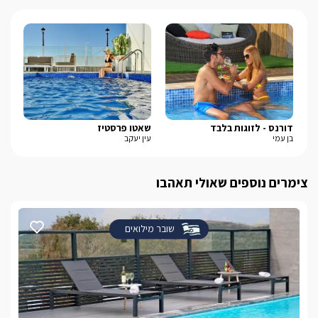
דורנס - לזוגות בלבד
שאטו פרסטיז
בל-
בן עמי
עין יעקב
נוף
צימרים נוספים שאולי תאהבו
שובר מילואים