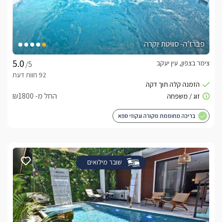
פברז’ה- סוויטת יוקרה
צימר בצפון, עין יעקב
/5
החל מ- ₪1800
בריכה מחוממת מקורה וגקוזי ספא
שובר מילואים