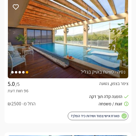
נוף מהמתחם
חלקה החיצוני של הסוויטה פונה אל מרחבי הנוף הפתוחים של 
הגליל. מכאן תוכלו להשקיף מגבוה  על הרים ירוקים, חורשים ובתי 
המושבים הסמוכים. 
בחורף
המתחם החיצוני מקורה ומחומם היטב, כאשר הג'קוזי ספא והבריכה 
נסיה - סוויטת בוטיק בגליל
בנוסף, הנוף מהמתחם הופך לציורי במיוחד וכן קיימת האפשרות 
לשלג בשיא העונה. 
צימר בצפון, נטועה
/5
כלול באירוח
החל מ- ₪2500
לינה + יין משובח, פירות העונה, ערכת קפה מלאה, מאפים ומתוקים 
בהפתעה, חלוקים נעימים, נעלי ספא, מגבות גוף, תמרוקי רחצה, 
מארח אישי צמוד ושירות כיד המלך!
סבונים ריחניים, נרות. 