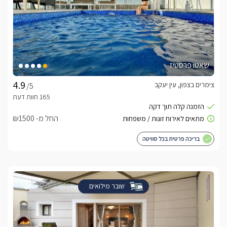
שאטו פרסטיז
צימרים בצפון, עין יעקב
/5
החל מ- ₪1500
בריכה פרטית בכל סוויטה
שובר מילואים