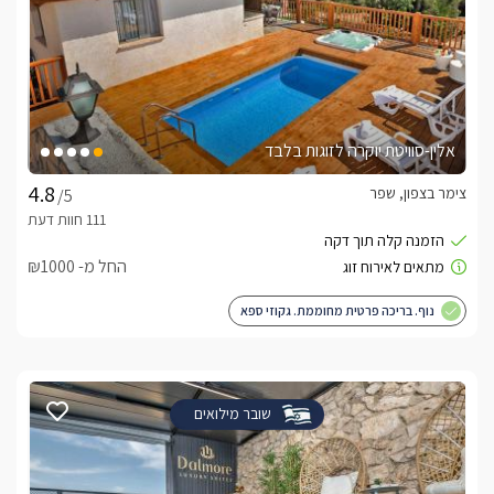
אלין-סוויטת יוקרה לזוגות בלבד
צימר בצפון, שפר
/5
החל מ- ₪1000
נוף. בריכה פרטית מחוממת. גקוזי ספא
שובר מילואים