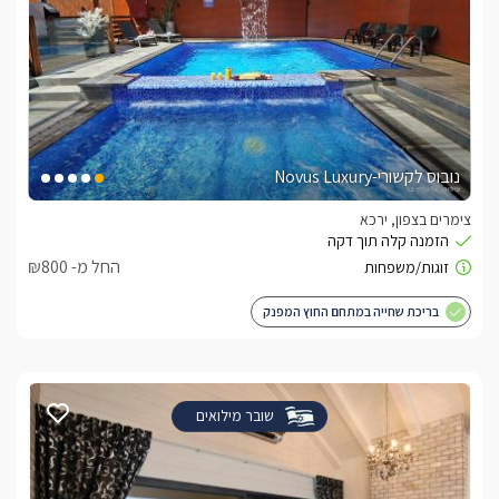
נובוס לקשורי-Novus Luxury
צימרים בצפון, ירכא
החל מ- ₪800
בריכת שחייה במתחם החוץ המפנק
שובר מילואים