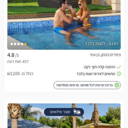
דורנס - לזוגות בלבד
צימרים בצפון, בן עמי
/5
החל מ- ₪1200
בריכה פרטית לכל סוויטה. פרטיות מוחלטת!
שובר מילואים