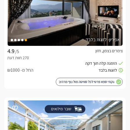
אפיריון- לזוגות בלבד
צימרים בצפון, חזון
/5
החל מ- ₪1000
גקוזי ספא פרטי לכל סוויטה מול נוף מרהיב
שובר מילואים