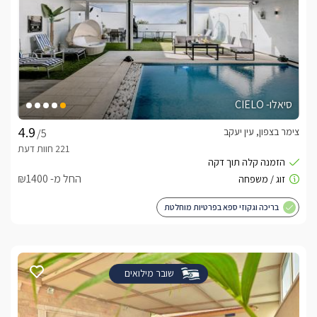
סיאלו- CIELO
צימר בצפון, עין יעקב
/5
החל מ- ₪1400
בריכה וגקוזי ספא בפרטיות מוחלטת
שובר מילואים