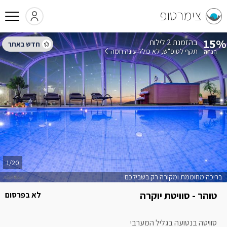
צימרטופ
15%
בהזמנת 2 לילות
תקף לסופ"ש
לא כולל עונה חמה
1/20
בריכה מחוממת ומקורה רק בשבילכם
טוהר - סוויטת יוקרה
לא בפרסום
סוויטה בנטועה בגליל המערבי