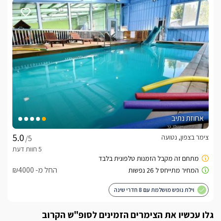
ארוחות
ארוחת בוקר גלילית מושקעת וגדולה תוגש לכם אל שולחן הסעודה 
של הסוויטה. 
חשוב לדעת
*בריכת פסיפס יוקרתית וגדולה, הבנויה בטכניקה הבטיחותית 
*קירוי זכוכית מלא ויוקרתי, המאפשר תצפית פנורמית לנוף הגלילי 
אחוזת נתיב
צימר בצפון, נטועה
/5
לצפייה באטרקציות ומסעדות בקרבת טוהר - סוויטת
החל מ- ₪4000
יוקרה -
לחצו כאן
וילת נופש מושלמת עם 8 חדרי שינה
גלו עכשיו את הצימרים הזמינים לסופ"ש הקרוב