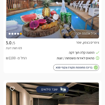
אדל אחוזת יוקרה
צימרים בצפון, שפר
/5
החל מ- ₪1100
בריכה מחוממת מקורה וגקוזי ספא
שובר מילואים