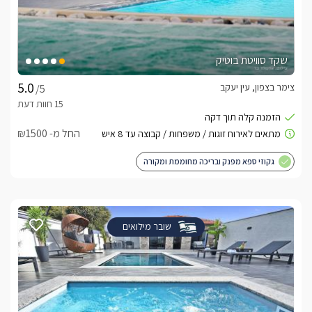
שקד סוויטת בוטיק
צימר בצפון, עין יעקב
/5
החל מ- ₪1500
גקוזי ספא מפנק ובריכה מחוממת ומקורה
שובר מילואים