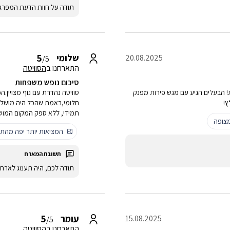
תודה על חוות הדעת המפרג
5
שלומי
20.08.2025
/5
התארחנו ב
הסוויטה
סיכום נופש משפחות
מאובזרת! הבעלים הגיע עם מגש פירות מפנק
סוויטה נהדרת עם נוף מצויין.
ץ!
חלומי,באמת שהכל היה מושלם. 
תמידי, ללא ספק המקום המוש
צופה
המציאות יותר יפה מהתמ
תודה לכם, היה תענוג לאר
5
עומר
15.08.2025
/5
התארחנו ב
הסוויטה