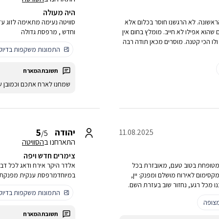
היה מעולה
ראשונה. לא הרגשנו חוסר בכלום אלא
סוויטה נעימה מתאימה לזוג עד
הוא אפילו לא חייב. מומלץ בחום אין
וחדש , מרפסת גדולה
ו הכי קטנה. מוסרים מכאן תודה רבה
התמונות משקפות בדיו
שמחנו לארח אתכם וכמובן ש
5
יהודה
11.08.2025
/5
התארחנו ב
הסוויטה
צימרים חדש ויפה
ומטופחת בטוב טעם, מאובזרת בכל
אלדר היקר אירח ודאג לכל דב
סימום לאירוח מושלם ומפנק: יין,
במיוחדמרפסת ענקית מפנקת 
ו מכל רגע, נחזור שוב בעזרת השם.
התמונות משקפות בדיו
צופה