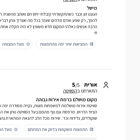
מישל
הגענו זוג וכבר כשהתקשרתי קיבלתי יחס חם ואוהב מהשניה ה
להפך, רק שפע ואדם מדהים שעזר בכל מה שצריך ונתן דברים ש
הרבה אנשים כאלה! המקום חדש משופץ לא היה תקלה אחת ול
!!!
המציאות יותר יפה מהתמונות
מעל המצופה
5
אורית
/5
התארחנו ב
הסוויטה
מקום מושלם ברמת אירוח גבוהה
סוויטת אירוח מושלמת למשפחות וזוגות, נקייה מסודרת יפה 
הציוד הדרוש. מרפסת עם נוף מהמם.בעל הסוויטה נותן את המק
שוקולדים, גלידות וכד׳. שירות מכל הלב להנאת המתארח.נהננ
התמונות משקפות בדיוק את המתחם
מעל המ