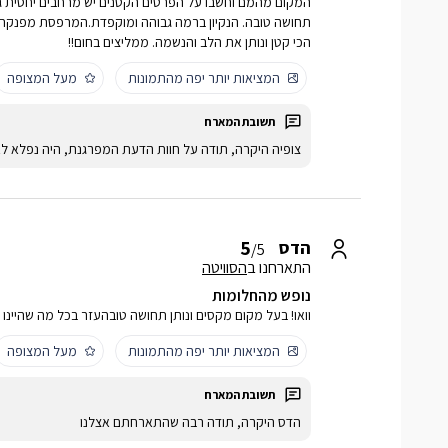
המקום מהמם וחשבו על הפרטים הקטנים יש מרחבים יחסית גדולי
תחושה טובה. הנקיון ברמה גבוהה ומוקפדת.המרפסת מפנקת 
הכי קטן ונותן את הלב והנשמה. ממליצים בחום!!
המציאות יותר יפה מהתמונות
מעל המצופה
צופיה היקרה, תודה על חוות הדעת המפרגנת, היה נפלא ל
5
הדס
/5
התארחנו ב
הסוויטה
נופש מהחלומות
וואו! בעל מקום מקסים ונותן תחושה טובהעזר בכל מה שהיינו 
המציאות יותר יפה מהתמונות
מעל המצופה
הדס היקרה, תודה רבה שהתארחתם אצלנו