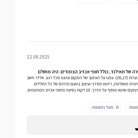
22.09.2025
רה של תאילנד, כולל חופי אכזיב הצמודים. היה מושלם
היינו 2 לילות בחג - אמא ושתי נערות (26,17). עפנו על העיצוב של המקום ונהננו מכל רגע. אלדר חשב
תהיה מושלמת, ריהוט מודרני ועיצוב בטעם מדהים של כל החללים
ביחידת האירוח, ג׳קוזי מפנק ופינוקים שהוא מוסיף על הדרך. 10 דקות נסיעה מחופי אכזיב המהממים.
ונות
מעל המצופה
️