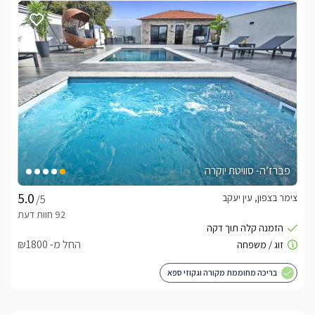
פברז’ה- סוויטת יוקרה
צימר בצפון, עין יעקב
/5
החל מ- ₪1800
בריכה מחוממת מקורה וגקוזי ספא