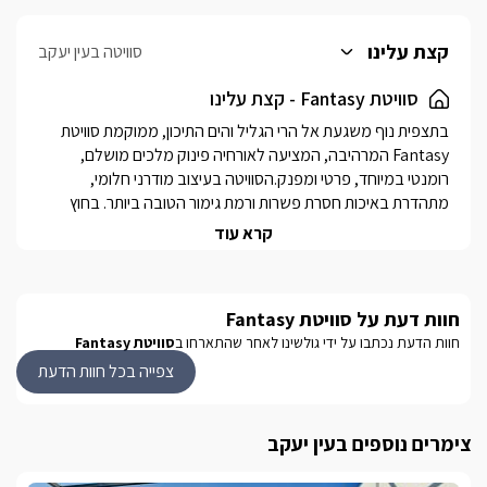
קצת עלינו
סוויטה בעין יעקב
סוויטת Fantasy - קצת עלינו
בתצפית נוף משגעת אל הרי הגליל והים התיכון, ממוקמת סוויטת 
Fantasy המרהיבה, המציעה לאורחיה פינוק מלכים מושלם, 
רומנטי במיוחד, פרטי ומפנק.הסוויטה בעיצוב מודרני חלומי, 
מתהדרת באיכות חסרת פשרות ורמת גימור הטובה ביותר. בחוץ 
ממתינים עבורכם מתקני פינוק פרטיים מול הנוף הפתוח, בריכת 
קרא עוד
שחייה מחוממת ומקורה בחורף, אוויר צח ושלווה אינסופית. מושב עין 
יעקב מהווה גישה מהירה ונוחה במיוחד אל מגוון אטרקציות בסביבה 
הקרובה. כאן תוכלו ליהנות מרכיבה על סוסים, טיולי תומקארים, 
חוות דעת על סוויטת Fantasy
טרקטורונים וג'יפים, אתרי תיירות דוגמת מבצר יחיעם, אגם מונפורט, 
חוות הדעת נכתבו על ידי גולשינו לאחר שהתארחו ב
סוויטת Fantasy
גני הבאהיים, ראש הנקרה, מסלולי טיול מרהיבים, מסעדות מגוונות 
ומתחמי קניות ובילוי. 
צפייה בכל חוות הדעת
נוף מהמתחם
צימרים נוספים בעין יעקב
תוך כדי שאתם טובלים בבריכה הפרטית, תוכלו להשקיף על מרחבי 