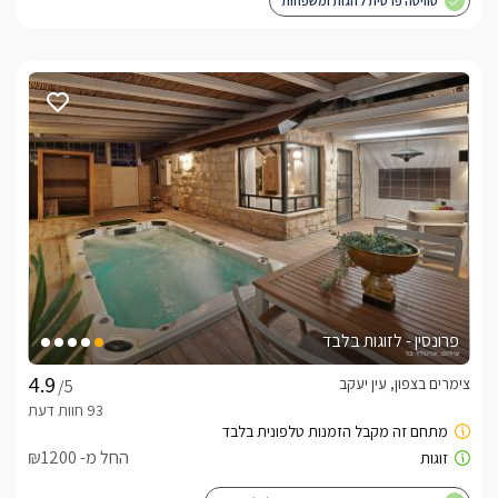
סוויטה פרטית לזוגות ומשפחות
פרונסין - לזוגות בלבד
צימרים בצפון, עין יעקב
/5
החל מ- ₪1200