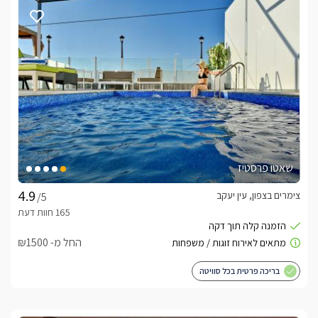
הגליל, המטעים, ההרים הירוקים והים התיכון בימים של ראות בהירה.
בחורף
הסוויטה כוללת בריכה מחוממת ומקורה בחורף וכן חימום פנימי 
חדיש, מצעים יוקרתיים וג'קוזי לבנים חמים ומפנק. 
כלול באירוח
לינה + בקבוק יין משובח, שוקולדים, עוגיות, מיץ טבעי וערכת קפה/ 
תה.בנוסף, בחדר הרחצה לרשותכם חלוקי רחצה רכים, נעלי ספא, 
שאטו פרסטיז
מגבות רחצה איכותיות, מגבות פנים וידיים, מוצרי טואלטיקה: שמפו, 
מרכך וסבונים.
צימרים בצפון, עין יעקב
/5
ארוחות
החל מ- ₪1500
בתיאום מול המארחים תוכלו ליהנות מארוחת בוקר מפנקת. 
בריכה פרטית בכל סוויטה
לצפייה באטרקציות ומסעדות בקרבת סוויטת Fantasy