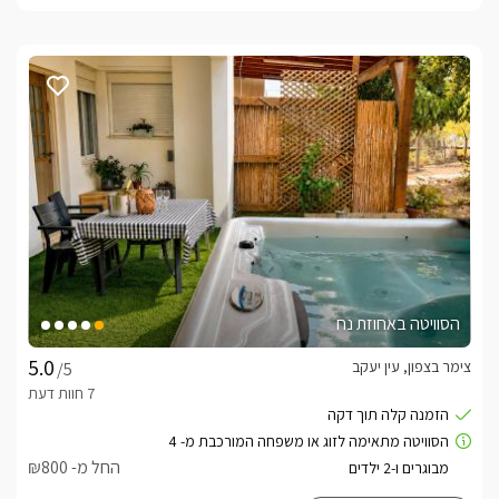
הסוויטה באחוזת נח
צימר בצפון, עין יעקב
/5
החל מ- ₪800