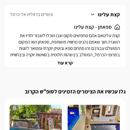
קצת עלינו
צימרים בדאלית אל-כרמל
ספאתן - קצת עלינו
קצת עלינואם אתם מחפשים מקום שבו תוכלו לשבור יחדיו את 
השגרה תוך שאתם נהנים מחוויה משותפת, ספאתן הוא המקום 
המושלם עבורכם.זהו מתחם ספא ובוטיק יוקרתי ומפואר לזוגות 
במרומי הכרמל, המשלב בין שהות חלומית בסוויטות יוקרה ובין חוויית 
ספא מקצועית, המתבצעת על ידי מטפלים ומטפלות מוסמכים, 
קרא עוד
בכל סגנונות העיסוי הקיימים. למתחם 2 סוויטות בעיצוב יוקרתי 
מרהיב עם ג'קוזי חלומי וחלקת גן פרטית לכל יחידה. כאן תזכו ליחס 
אישי ומפנק לאורך כל השהות במקום, אפשרות לחגיגות רומנטיות 
מכל סוג וכמובן הרפיה ורגיעה מושלמת. מיקוםאזור: גליל 
גלו עכשיו את הצימרים הזמינים לסופ"ש הקרוב
מערבייישוב: דלית אל-כרמלמספר יחידות2 סוויטות בוטיק מודרניות 
המתאימות לזוגות בלבד (queen Elizabeth/ lady diana)סוג 
מבנה/ גודל מבנה אבן הבנוי כחלל אחד (open space)לכל 
סוויטה מרפסת גן פרטית בסיס האירוחלינה +ארוחת בוקר מפנקת 
ועשירה+ עיסוי זוגי מפנק למשך 60 דקות המשלב אבנים חמות 
וטיפול פדיקור דגים למשך 20 דקות נוספות. כיבודי הבית: בקבוק יין 