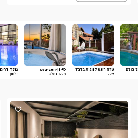
ל כולם
טרה רוגע לזוגות בלבד
סי-זן-sea-zen
גולד דרים 
שעל
מעלה גמלא
דלתון