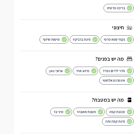
בריכה פרטית
חיצוני
גקוזי ספא פרטי
פינת ברביקיו
מיטות שיזוף
מה יש בפנים?
חדר ילדים נפרד
מיזוג אויר
ערוצי yes
אינטרנט אלחוטי
מה יש במטבח?
מכונת קפה
מטבח מאובזר
מיני בר
פינת קפה ותה