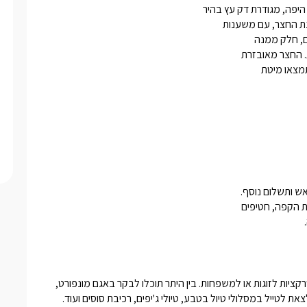
 
באיזור המושב מנות תוכלו ליהנות ממגוון רחב של פעילויות נופש ואטרקציות לזוגות או למשפחות. בין היתר תוכלו לבקר באגם מונפורט, 
מערת קשת, אתר ראש הנקרה (הנקרות), עכו העתיקה ועוד...תוכלו לצאת לטייל במסלולי טיול בטבע, טיולי ג'יפים, רכיבת סוסים ועוד. 