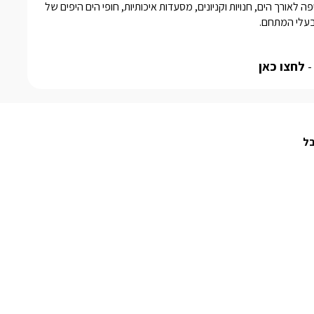
הישוב נמצא רק 20 דקות מהעיר נהריה, שבה תוכלו ליהנות מטיילת יפה לאורך הים, חנויות וקניונים, מסעדות איכותיות, חופי הים היפים של 
בעלי המתחם.
-
לחצו כאן
בל