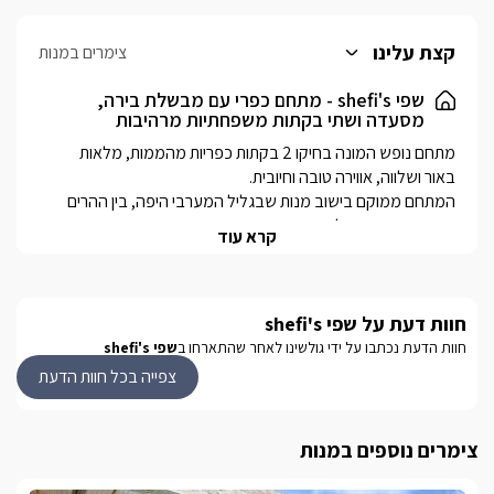
קצת עלינו
צימרים במנות
שפי shefi's - מתחם כפרי עם מבשלת בירה,
מסעדה ושתי בקתות משפחתיות מרהיבות
המתחם ממוקם בישוב מנות שבגליל המערבי היפה, בין ההרים 
קרא עוד
לבעל המקום שפי, מבשלת בירה פרטית עם בירה בייצור ביתי טובה 
חוות דעת על שפי shefi's
יינות ביתים מוצלח במיוחד, מזקקה טובה, ומסעדה כפרית וביתית 
חוות הדעת נכתבו על ידי גולשינו לאחר שהתארחו ב
שפי shefi's
צפייה בכל חוות הדעת
כל בקתה מתאימה למשפחות, או לקבוצות שבאים להתפנק 
ולצבור חווית. 
צימרים נוספים במנות