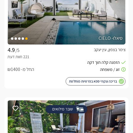
סיאלו- CIELO
צימר בצפון, עין יעקב
/5
החל מ- ₪1400
בריכה וגקוזי ספא בפרטיות מוחלטת
שובר מילואים