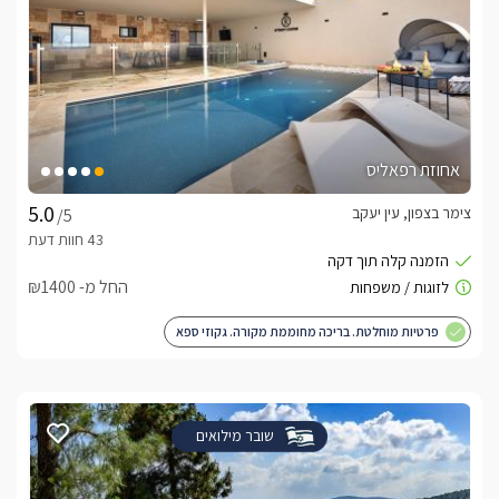
אחוזת רפאליס
צימר בצפון, עין יעקב
/5
החל מ- ₪1400
פרטיות מוחלטת. בריכה מחוממת מקורה. גקוזי ספא
שובר מילואים