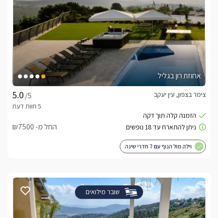
אחוזת רון בגליל
צימר בצפון, עין יעקב
/5
החל מ- ₪7500
וילה מול הנוף עם 7 חדרי שינה
שובר מילואים