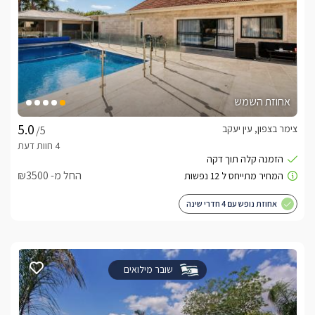
אחוזת השמש
צימר בצפון, עין יעקב
/5
החל מ- ₪3500
אחוזת נופש עם 4 חדרי שינה
שובר מילואים