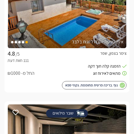
אלין-סוויטת יוקרה לזוגות בלבד
צימר בצפון, שפר
/5
החל מ- ₪1000
נוף. בריכה פרטית מחוממת. גקוזי ספא
שובר מילואים