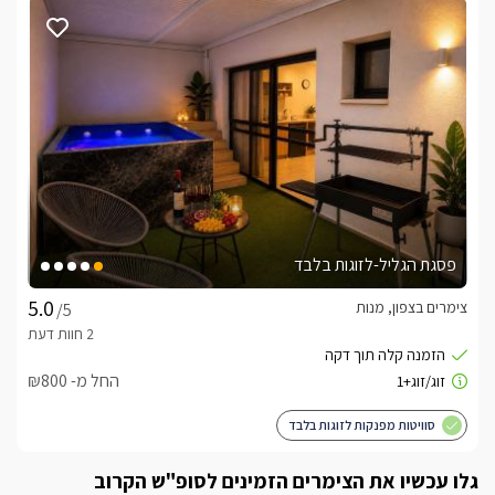
בצמוד לאיזור החוץ והחצר תמצאו את הפאב הפרטי- המבשלה, 
מבירה איכותית תוצרת המקום- מעשה ידיו של שפי.
כלול באירוח
בהגעה למתחם תמצאו בכל בקתה מגבות רכות, תמרוקי רחצה, 
סבונים, בנוסף תמצאו חלב, פירות העונה, וטעימות בירה נהדרות 
ממבשלת המקום.לציבור הדתי- במקום קיימת פלטת שבת/ מיחם 
לשבת. בתוספת תשלום ותיאום מראש מול המעסה ניתן להזמין 
טיפולים ועיסויים- ורד: 0524893330ניתן להזמין ארוחות בוקר 
פסגת הגליל-לזוגות בלבד
מפנקות לצימר- ישירות מהספק - אבי:0587841347.בתוספת 
צימרים בצפון, מנות
/5
תשלום ותיאום מראש תוכלו להינות מארוחות שף מושקעות 
וייחודיות. שעות פעילות המסעדה: ימים א-ה 12:30-22:00, 
המסעדה סגורה בשישי ובשבת.עצים להסקה של הקמין בתוספת 
החל מ- ₪800
תשלום
סוויטות מפנקות לזוגות בלבד
החזון של שפי
גלו עכשיו את הצימרים הזמינים לסופ"ש הקרוב
"במקום עם נוף מדהים לים התיכון, פאב מסעדה בשילוב מבשלת 