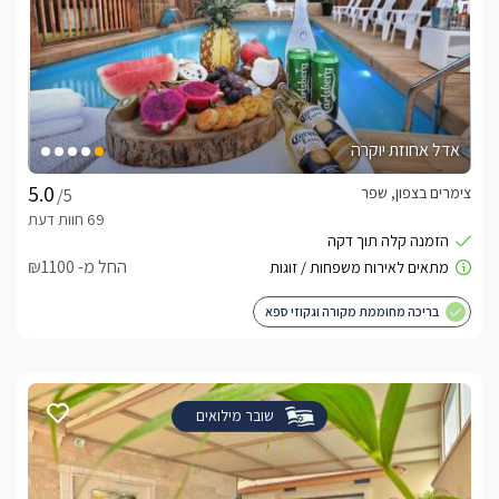
אדל אחוזת יוקרה
צימרים בצפון, שפר
/5
החל מ- ₪1100
בריכה מחוממת מקורה וגקוזי ספא
שובר מילואים