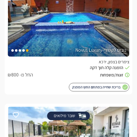
נובוס לקשורי-Novus Luxury
צימרים בצפון, ירכא
החל מ- ₪800
בריכת שחייה במתחם החוץ המפנק
שובר מילואים