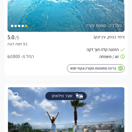
לפרטים נוספים, פנו אל המתחם.
לצפייה באטרקציות ומסעדות בקרבת שפי shefi's -
פברז’ה- סוויטת יוקרה
לחצו כאן
צימר בצפון, עין יעקב
/5
החל מ- ₪1800
בריכה מחוממת מקורה וגקוזי ספא
שובר מילואים