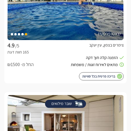
שאטו פרסטיז
צימרים בצפון, עין יעקב
/5
החל מ- ₪1500
בריכה פרטית בכל סוויטה
שובר מילואים