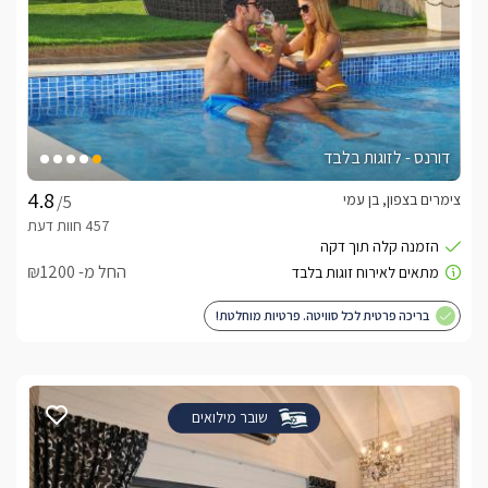
דורנס - לזוגות בלבד
צימרים בצפון, בן עמי
/5
החל מ- ₪1200
בריכה פרטית לכל סוויטה. פרטיות מוחלטת!
שובר מילואים