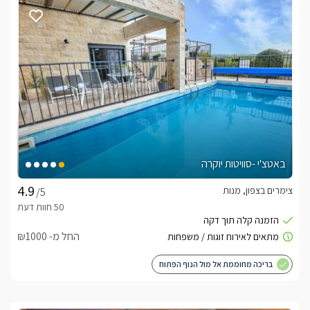
פנים הבקתות
קיימות שתי בקתות כפריות גדולות ומשפחתיות, בקתת מפל 
המיועדת ל4 אנשים, ובקתת שמיים המתאימה לכ6 אנשים. בכל 
המפנקות תמצאו ג'קוזי פרטי- פנימי או חיצוני, מטבח מאובזר ועוד 
שלל פינוקים.
איזור החוץ
באטצ'י -סוויטות יוקרה
והמפואר, הפונה אל הרי הצפון והים התיכון, והאוויר הנקי והנעים. 
צימרים בצפון, מנות
/5
מקומות נוחים ואופציות כגון, שולחן פינג פונג, ערסלי נוחות רבים 
החל מ- ₪1000
פינות ישיבה רבות, נדנדות, ובעיקר נוף ירוק יפה ומוריק, עם 
בריכה מחוממת אל מול הנוף הפתוח
נוי. למתחם בריכה גדולה משותפת (פעילה בחודשי הקיץ בלבד) 