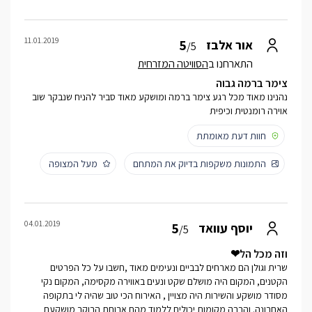
11.01.2019
5
אור אלבז
/5
התארחנו ב
הסוויטה המזרחית
צימר ברמה גבוה
נהנינו מאוד מכל רגע צימר ברמה ומושקע מאוד סביר להניח שנבקר שוב
אוירה רומנטית וכיפית
חוות דעת מאומתת
התמונות משקפות בדיוק את המתחם
מעל המצופה
04.01.2019
5
יוסף עוואד
/5
וזה מכל הל❤
שרית וגולן הם מארחים לבביים ונעימים מאוד ,חשבו על כל הפרטים
הקטנים, המקום היה מושלם שקט ונעים באווירה מקסימה, המקום נקי
מסודר מושקע והשירות היה מצויין , האירוח הכי טוב שהיה לי בתקופה
האחרונה. והרבה מקומות יכולים ללמוד מהם ארוחת הבוקר מושקעת