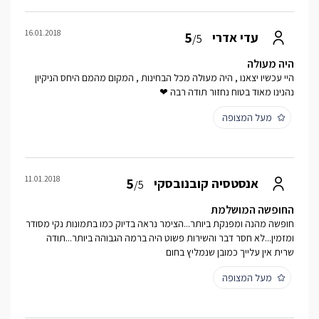
16.01.2018
5
עדי אדרי
/5
היה מעולה
היי עכשיו יצאנו , היה מעולה מכל הבחינות , המקום מהמם היחס הניקיון
נהנינו מאוד בטוח נחזור תודה רבה ❤
מעל המצופה
11.01.2018
5
אנסטסיה קובנובסקי
/5
החופשה המושלמת
חופשה מהנה ומפנקת ביותר...הצימר נראה בדיוק כמו בתמונות נקי מסודר
ומזמין...לא חסר דבר והשירות פשוט היה ברמה הגבוהה ביותר...תודה
שרית אין עלייך כמובן שנמליץ בחום
מעל המצופה