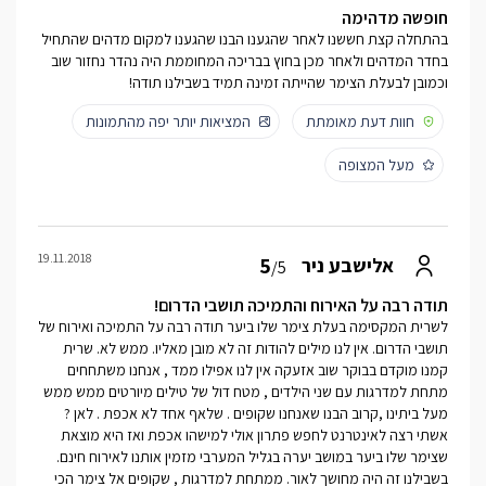
חופשה מדהימה
בהתחלה קצת חששנו לאחר שהגענו הבנו שהגענו למקום מדהים שהתחיל
בחדר המדהים ולאחר מכן בחוץ בבריכה המחוממת היה נהדר נחזור שוב
וכמובן לבעלת הצימר שהייתה זמינה תמיד בשבילנו תודה!
חוות דעת מאומתת
המציאות יותר יפה מהתמונות
מעל המצופה
19.11.2018
5
אלישבע ניר
/5
תודה רבה על האירוח והתמיכה תושבי הדרום!
לשרית המקסימה בעלת צימר שלו ביער תודה רבה על התמיכה ואירוח של
תושבי הדרום. אין לנו מילים להודות זה לא מובן מאליו. ממש לא. שרית
קמנו מוקדם בבוקר שוב אזעקה אין לנו אפילו ממד , אנחנו משתחחים
מתחת למדרגות עם שני הילדים , מטח דול של טילים מיורטים ממש ממש
מעל ביתינו ,קרוב הבנו שאנחנו שקופים . שלאף אחד לא אכפת . לאן ?
אשתי רצה לאינטרנט לחפש פתרון אולי למישהו אכפת ואז היא מוצאת
שצימר שלו ביער במושב יערה בגליל המערבי מזמין אותנו לאירוח חינם.
בשבילנו זה היה מחושך לאור. ממתחת למדרגות , שקופים אל צימר הכי