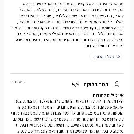
מפואר שראינו כבר לא שקופים. הצימר הכי מפואר שראינו כבר לא
שקופים. נתקבלנו בחום ואהבה רבה משרית , איזה אצילות , דאגה לנו
להכל , התעניינה במצבינו עוד שמיכה לילדים , שוקולדים , אין דברים
כאלה . לצימר שהעמיד אותנו פעורי פה . מקום פסטוארלי נוף מדהים ,
בריכה מחוממת , גקוזי צימר בחוץ מפואר ומדהים.שקט מאוד וקרוב למלא
אטרקציות בגליל . תודה שרית .המעשה האצילי שעשית , ממש לא מובן
מאליו אין לנו מילים להודות . תודה שרית מעומק הלב . מאיתנו אלישבע
ניר והילדים תושבי הדרום.
מעל המצופה
13.11.2018
5
תמר בלוקה
/5
אין מילים להודות!
הילדות שלי הן לא ילדות רגילות, הן אוהבת להשתולל, הן אוהבות לשגע
את אמא שלהן, הן אוהבות לשחק עם חברים, והן מפחדות מאוד כשהן
שומעות אזעקות, או צבע אדום או רעשי הפגזות. אתמול קמנו בבוקר אחרי
לילה רועש במיוחד והחלטנו שהילדות שלנו לא צריכות לשמוע עוד בומים,
לא היום לפחות, אז נכנסתי לפייסבוק וחיפשתי מקום לנסוע אליו בעלות
נמוכה, כי בכל זאת עוד שבועיים תהיה שוב הסלמה ונצטרך שוב לנסוע