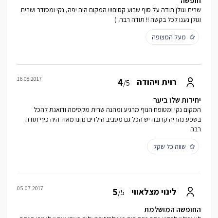
חופשה
שרית וגולן תודה על סוף שבוע קסום!!! המקום היה יפה, נקי ומסודר ושרית
וגולן נענו לכל בקשה !! תודה רבה :)
מעל המצופה
16.08.2017
4
רוית ויהודה
/5
יחידות שלו ביער
המקום נקי ומטופח הנוף מרגיע ומהנה שרית מקסימה ודואגת להכל
בשפע נהריה קרובה יש הכל גם מסביב הילדים נהנו מאוד היה כיף תודה
רבה
שווה כל שקל
05.07.2017
5
לינוי מצלאווי
/5
החופשה המושלמת