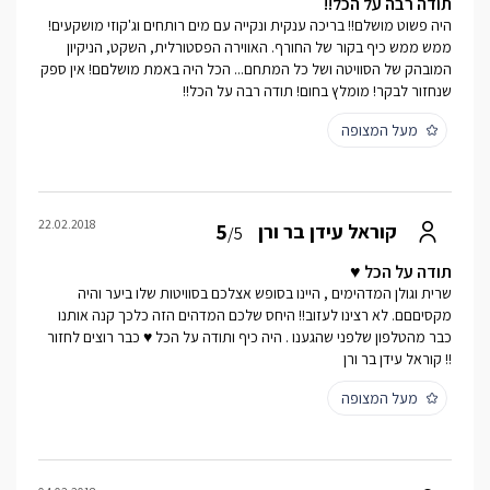
תודה רבה על הכל!!
היה פשוט מושלם!! בריכה ענקית ונקייה עם מים רותחים וג'קוזי מושקעים!
ממש ממש כיף בקור של החורף. האווירה הפסטורלית, השקט, הניקיון
המובהק של הסוויטה ושל כל המתחם... הכל היה באמת מושלםם! אין ספק
שנחזור לבקר! מומלץ בחום! תודה רבה על הכל!!
מעל המצופה
22.02.2018
5
קוראל עידן בר ורן
/5
תודה על הכל ♥
שרית וגולן המדהימים , היינו בסופש אצלכם בסוויטות שלו ביער והיה
מקסיםםם. לא רצינו לעזוב!! היחס שלכם המדהים הזה כלכך קנה אותנו
כבר מהטלפון שלפני שהגענו . היה כיף ותודה על הכל ♥ כבר רוצים לחזור
!! קוראל עידן בר ורן
מעל המצופה