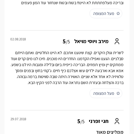
ובריכה מעלפתתתת לא היינו!! בטוח ובטוח שנחזור עוד המון פעמים
מעל המצופה
02.08.2018
5
מירב ויוסי מויאל
/5
לשרית וגולן היקרים. קצת שיגענו אתכם. לא היינו החלטיים. ואתם הייתם
סבלניים. הגענו ואפילו הקדמנו. החדרים היו מוכנים. חיכו לנו מים קרים ועוד
ממתקים יין ומיץ תפוזים. הבריכה כייפית ביום ובלילה ומגבות היו לנו בשפע.
אמא אבא וארבעה ילדים עשו אצלכם כיף חיים. ג'קוזי בחוץ ובפנים ומסך
טלוויזיה לא אחד אלא שניים. האווירה היתה טובה סוויטות ברמה גבוהה.
ברכה והצלחה ובעזרת השם נתראה עוד הרבה לפני הקיץ הבא.
מעל המצופה
29.07.2018
5
חגי זפרני
/5
ממליצים מאוד