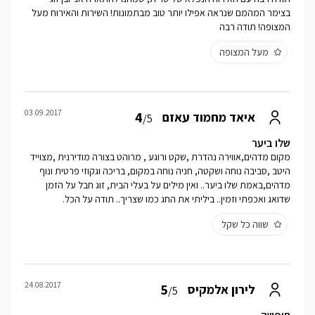
בצימר המהמם שנראה אפילו יותר טוב מבתמונות! השירות והאירוח מעל
המצופה! תודה רבה
מעל המצופה
03.09.2017
4
איאד מחמוד עאזם
/5
שלו ביער
מקום מדהים,אווירה נהדרת ,שקט ורוגע , מרוהט בצורה מודירנית ,מצוייד
היטב ,סביבה נוחה ושקטה, חניה נוחה במקום, בריכה וגקוזי פרטית ונוף
מדהים,באמת שלו ביער.. ואין מילים על בעלי הבית, זוג חבל על הזמן
שדואג ואכפתי וזמין.. ביליתי את החג כמו שצריך.. תודה על הכל.
שווה כל שקל
24.08.2017
5
לירון אלמקיס
/5