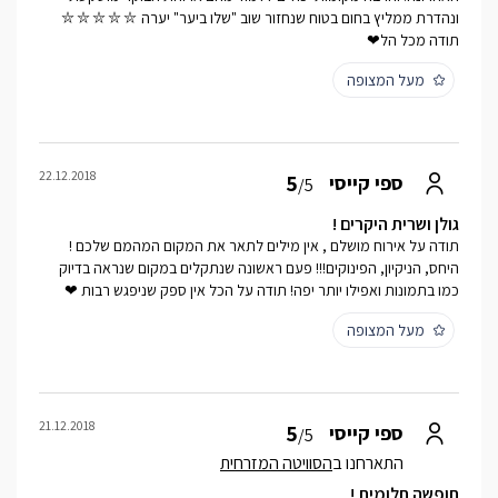
ונהדרת ממליץ בחום בטוח שנחזור שוב "שלו ביער" יערה ⛦⛦⛦⛦⛦
תודה מכל הל❤
מעל המצופה
22.12.2018
5
ספי קייסי
/5
גולן ושרית היקרים !
תודה על אירוח מושלם , אין מילים לתאר את המקום המהמם שלכם !
היחס, הניקיון, הפינוקים!!! פעם ראשונה שנתקלים במקום שנראה בדיוק
כמו בתמונות ואפילו יותר יפה! תודה על הכל אין ספק שניפגש רבות ❤
מעל המצופה
21.12.2018
5
ספי קייסי
/5
התארחנו ב
הסוויטה המזרחית
חופשה חלומית !