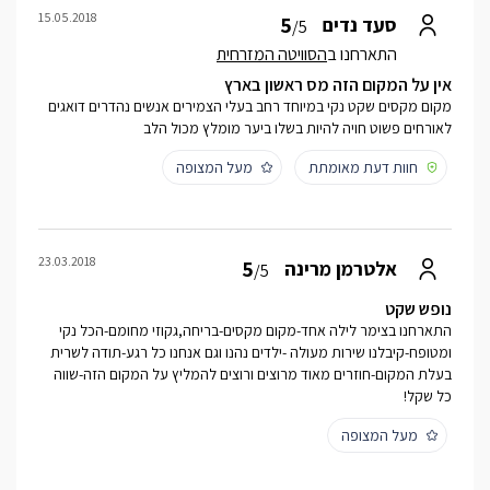
15.05.2018
5
סעד נדים
/5
התארחנו ב
הסוויטה המזרחית
אין על המקום הזה מס ראשון בארץ
מקום מקסים שקט נקי במיוחד רחב בעלי הצמירים אנשים נהדרים דואגים
לאורחים פשוט חויה להיות בשלו ביער מומלץ מכול הלב
חוות דעת מאומתת
מעל המצופה
23.03.2018
5
אלטרמן מרינה
/5
נופש שקט
התארחנו בצימר לילה אחד-מקום מקסים-בריחה,גקוזי מחומם-הכל נקי
ומטופח-קיבלנו שירות מעולה -ילדים נהנו וגם אנחנו כל רגע-תודה לשרית
בעלת המקום-חוזרים מאוד מרוצים ורוצים להמליץ על המקום הזה-שווה
כל שקל!
מעל המצופה