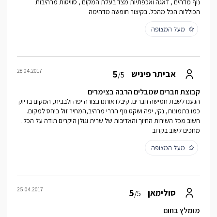
נוף מדהים , דאגה ואכפתיות מצד בעלת המקום , סוויטות מרהיבות
הכוללות הכל מהכל. בקיצור חופשה מדהימה
מעל המצופה
28.04.2017
5
אביתר פיניש
/5
קבוצת חברים שמבלים הרבה בצימרים
הגענו לשבת חמישה חברים. קיבלו אותנו בצורה יפה ולבבית, המקום בדיוק
כמו בתמונות, נקי, יפה ושקט נוף הררי מרהיב,המחיר זול ביחס למקום.
חשוב מכל השירות החיוך והאדיבות של שרית וגולן היקרים תודה על הכל .
מחכים לשוב בקרוב
מעל המצופה
25.04.2017
5
סולימאן
/5
מומלץ בחום