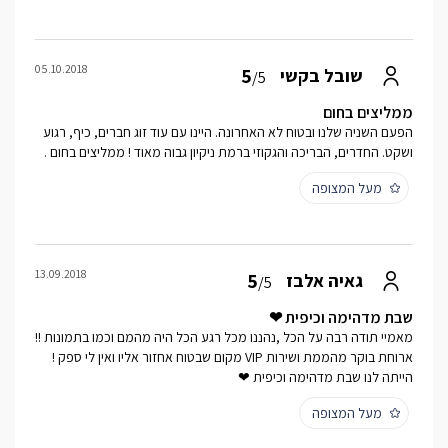
05.10.2018
5
שובל בקשי
/5
ממליצים בחום
הפעם השניה שלנו ובטוח לא האחרונה. היינו עם עוד זוג חברים, כיף, רגוע
ושקט. החדרים, הבריכה והגקוזי ברמת ניקיון גבוה מאוד ! ממליצים בחום .
מעל המצופה
13.09.2018
5
גאיה אלבז
/5
שבת מדהימה וכיפית ❤
מאמיי תודה רבה על הכל ,נהננו מכל רגע הכל היה מהמם וכמו בתמונות !!
ארוחת בוקר מהממת ושירות VIP מקום שבטוח אחזור אליו ואין לי ספק !
הייתה לנו שבת מדהימה וכיפית ❤
מעל המצופה