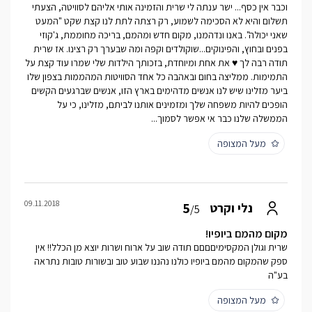
וכבר אין כסף... ישר ענתה לי שרית והזמינה אותי אליהם לסוויטה, הצעתי
תשלום והיא לא הסכימה לשמוע, רק רצתה לתת לנו קצת שקט "המעט
שאני יכולה". באנו ונדהמנו, מקום חדש ומהמם, בריכה מחוממת, ג'קוזי
בפנים ובחוץ, והפינוקים...שוקולדים וקפה ומה שבערך רק רצינו. אז שרית
תודה רבה לך ♥ את אחת ומיוחדת, בזכותך הילדות שלי שמרו עוד קצת על
התמימות. ממליצה בחום ובאהבה כל אחד הסוויטות המהממות בצפון שלו
ביער מזלינו שיש לנו אנשים מדהימים בארץ הזו, אנשים שברגעים הקשים
הופכים להיות משפחה שלך ומזמינים אותנו לביתם, מזלינו, כי על
הממשלה שלנו כבר אי אפשר לסמוך...
מעל המצופה
09.11.2018
5
נלי וקרט
/5
מקום מהמם ביופיו!
שרית וגולן המקסימיםםםם תודה שוב על ארוח ושרות יוצא מן הכלל!! אין
ספק שהמקום מהמם ביופיו כולנו נהננו שבוע טוב ובשורות טובות נתראה
בע"ה
מעל המצופה