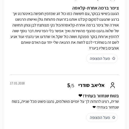
צימר ברמה אחרת-קלאסה
הגענו בשישי בבוקר,עם חששות כמו כול זוג שמזמין חופשה באינטרנט אך
ברגע שהגענו למקום קיבלנו אותנו בזרועות פתוחות גולן ואישתו הרגשנו
אווירה של צימר ברמה אחרת-קלאסה!הכול נקי מצוחצח לבן ונותן תחושה
של שלווה.נהננו מהנוף מהשירות ואיך אפשר בלי הפרטיות.דבר נוסף שווה
להזמין ארוחת בוקר מפנקת ושווה כול שקל.אז שתדעו אני נהנתי ועוד אגיע
לשם זה בטוח!כדי לכם לחוות את ההנאה שלי יחד עם האדם שאתם
אוהבים בשליו ביער!!
מעל המצופה
17.01.2018
5
אליאב סודרי
/5
בטוח שנחזור בעתיד! ❤
שרית, רצינו להודות לך על יומיים מושלמים, נהננו פשוט מכל שנייה, בטוח
שנחזור בעתיד! ❤
מעל המצופה