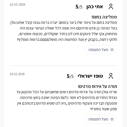
02.05.2019
5
אתי כהן
/5
ממליצה בחום!
ממליצה בחום על צימר שלו ביער במושב יערה ברמה גבוה קיבל אותנו גולן
בעל הצימר בן אדם מדהיםם היה שמה לכל שאלה הצימר עצמו היה
מתחוזק ונקי שלל פינוקים חיכו לנו בחדר שוקולדים, מכונות אספרסו,
חלוקי רחצה, בקבוק יין ועוד הפתעות היה מושלםםםם ברמות מומלץ!!
מעל המצופה
01.02.2019
5
טופז ישראלי
/5
תודה על אירוח מדהים!
שרית וגולן תודה על אירוח מדהים רואים שחשבתם על הכל מהקטן עד
הגדול החדרים מדהימים לא חסר כלום! הפינת ישיבה בחוץ מדהימה
ומפנקת הבריכה והגקוזי מדהימים ,היה לנו סופש מדהים בזכותכם אין
ספק שעוד נחזור!!!
מעל המצופה