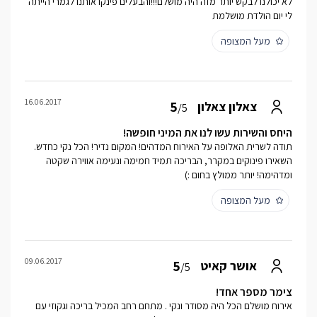
לא יכולנו לבקש יותר מזה היה מושלם!!!והבעלים פינקו אותנו לגמרי הייתה
לי יום הולדת מושלמת
מעל המצופה
16.06.2017
5
צאלון צאלון
/5
היחס והשירות עשו לנו את המיני חופשה!
תודה לשרית האלופה על האירוח המדהים! המקום נדיר! הכל נקי כחדש.
השאירו פינוקים במקרר, הבריכה תמיד חמימה ונעימה אווירה שקטה
ומדהימה! יותר ממולץ בחום :)
מעל המצופה
09.06.2017
5
אושר קאיט
/5
צימר מספר אחד!
אירוח מושלם הכל היה מסודר ונקי . מתחם רחב המכיל בריכה וגקוזי עם