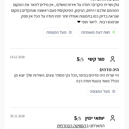
גולן ושרית היקרים ! תודה על אירוח מושלם , אין מילים לתאר את המקום
המהמם שלכם ! היחס, הניקיון, הפינוקים!!! פעם ראשונה שנתקלים במקום
שנראה בדיוק כמו בתמונות ואפילו יותר יפה! תודה על הכל אין ספק
שניפגש רבות . ליאור וספי ❤
חוות דעת מאומתת
מעל המצופה
14.12.2018
5
מור קשי
/5
היה מדהים
היי שרית היה מדהים בצימר,הכל נקי מסודר ונעים..השירות שלך יוצא מן
הכלל מאוד נהננו!! תודה רבה
מעל המצופה
30.11.2018
5
יוחאי ימין
/5
התארחנו ב
הסוויטה המזרחית