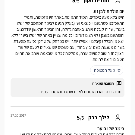
5
זוהרית חקון
/5
יום הולדת לבן זוג
היינו בלא מעט צימרים, תמיד התמונות באתר היו מזמינות, ותמיד
התאכזבנו כשהגענו !! כשאני ושי (בעלי) הגענו לצימר המהמם של ״שלו
ביער״, שרית קיבלה אותנו באהבה גדולה, זהו הצימר הראשון שדרכנו בו
והופתענו בענק ! לא רצינו לעזוב ! כל מה שצויין באתר של ״שלו ביער״ ללא
יוצא מן הכלל ! קיבלנו ! ואפילו יותר ! יש במרחק של 2 דק׳ נסיעה מסעדת
בשרים משגעת בשם ״ביץ בהר״, עם טעמים שמשאירים לטעם של עוד
ורצון לחזור שום למושב יערה, ממליצה לכל מי שבאמת אוהב את החיים
הטובים ורוצה להינות !
מעל המצופה
תודה רבה זוהרת שמחנו לארח אותכם ונשמח בעתיד...
27.10.2017
5
לילך ברק
/5
צימר שלו ביער
תודה רבה עם האירוח הנפלא של שרית, שמחנו להתארח אני ובן זוגי