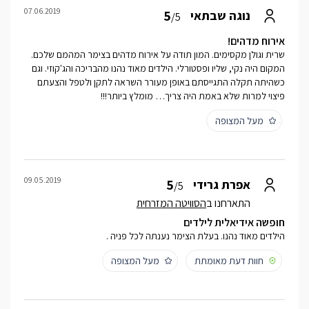
07.06.2019
5
נוגה שבתאי
/5
אירוח מדהים!
שרית וגולן מקסימים. המון תודה על אירוח מדהים בצימר המהמם שלכם.
המקום היה נקי, שליו ופסטורלי. הילדים מאוד נהנו מהבריכה והג'קוזי. וגם
כשהיתה תקלה התגייסתם באופן מעורר השראה לתקן ולטפל והצעתם
פיצוי למרות שלא באמת היה צריך… מומלץ ביותר!!!
מעל המצופה
09.05.2019
5
אפרת גרידי
/5
התארחנו ב
הסוויטה המזרחית
חופשה אידיאלית לילדים
הילדים מאוד נהנו. בעלת הצימר נענתה לכל פניה .
חוות דעת מאומתת
מעל המצופה