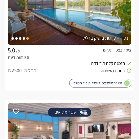
נסיה - סוויטת בוטיק בגליל
צימר בצפון, נטועה
/5
החל מ- ₪2500
מארח אישי צמוד ושירות כיד המלך!
שובר מילואים