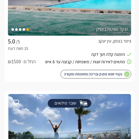
שקד סוויטת בוטיק
צימר בצפון, עין יעקב
/5
החל מ- ₪1500
גקוזי ספא מפנק ובריכה מחוממת ומקורה
שובר מילואים