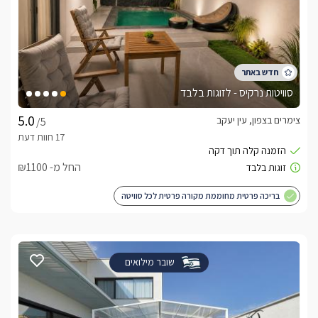
סוויטות נרקיס - לזוגות בלבד
צימרים בצפון, עין יעקב
/5
החל מ- ₪1100
בריכה פרטית מחוממת מקורה פרטית לכל סוויטה
שובר מילואים