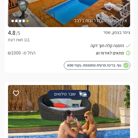
אלין-סוויטת יוקרה לזוגות בלבד
צימר בצפון, שפר
/5
החל מ- ₪1000
נוף. בריכה פרטית מחוממת. גקוזי ספא
שובר מילואים