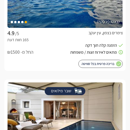
שאטו פרסטיז
צימרים בצפון, עין יעקב
/5
החל מ- ₪1500
בריכה פרטית בכל סוויטה
שובר מילואים