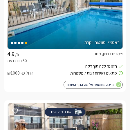
באטצ'י -סוויטות יוקרה
צימרים בצפון, מנות
/5
החל מ- ₪1000
בריכה מחוממת אל מול הנוף הפתוח
שובר מילואים