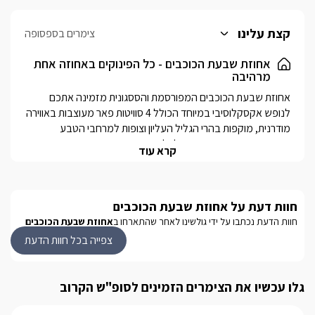
קצת עלינו
צימרים בספסופה
אחוזת שבעת הכוכבים - כל הפינוקים באחוזה אחת
מרהיבה
אחוזת שבעת הכוכבים המפורסמת והססגונית מזמינה אתכם 
לנופש אקסקלוסיבי במיוחד הכולל 4 סוויטות פאר מעוצבות באווירה 
מודרנית, מוקפות בהרי הגליל העליון וצופות למרחבי הטבע 
הפתוחים. האחוזה מתאימה לכל הרכבי הנופשים ומציעה בין היתר 
קרא עוד
גם סביבת גן ענקית ומטופחת שמתאימה לאירועים מיוחדים מכל 
סוג. האחוזה כוללת 4 סוויטות נוספות המורכבות מחדר שינה זוגי 
חוות דעת על אחוזת שבעת הכוכבים
"מרקורי", "ונוס" ו"מאדים". לכל הסוויטות מצפה מתחם גן גדול 
חוות הדעת נכתבו על ידי גולשינו לאחר שהתארחו ב
אחוזת שבעת הכוכבים
גבוהה (בגודל 13/6)  מרכז ספא מפואר הכולל ג'קוזי ספא  ענק 
צפייה בכל חוות הדעת
יבשה, הליכון כושר, פינות ישיבה וטלוויזיה.מושב ספסופה (כפר 
חושן) הנמצא לרגלי הר מירון מתאפיין בנופים גליליים פראיים 
גלו עכשיו את הצימרים הזמינים לסופ"ש הקרוב
מרהיבים במיוחד ולצידו שפע מסלולי טיול, אטרקציות שטח ויקבים 
בהם ניתן לטעום ולסייר. מומלץ להתייעץ עם המארחים בנוגע 