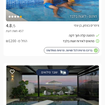
דורנס - לזוגות בלבד
צימרים בצפון, בן עמי
/5
החל מ- ₪1200
בריכה פרטית לכל סוויטה. פרטיות מוחלטת!
שובר מילואים