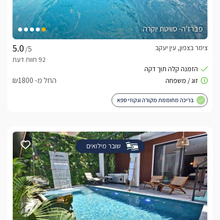
אחוזת שבעת הכוכבים מציעה כתוספת לחופשה ארוחות בוקר 
פברז’ה- סוויטת יוקרה
שיוגשו לכם אל הסוויטה. קבוצות ומשפחות המשכירות את כל 
צימר בצפון, עין יעקב
/5
בנוסף, לרשות אורחי האחוזה עומד מטבח גדול ומאובזר לבישול וכן 
החל מ- ₪1800
בה יכולים לעשות שימוש חופשי כל אורחי האחוזה.
בריכה מחוממת מקורה וגקוזי ספא
חשוב לדעת
המושב מתאים גם לשומרי המסורת וכולל בית כנסת קרוב לאחוזה, 
שובר מילואים
בנוסף קיימת גמישות בעזיבה במוצ"ש. תוספת עבור ילד 150 ש"ח
לצפייה באטרקציות ומסעדות בקרבת אחוזת שבעת
הכוכבים -
לחצו כאן