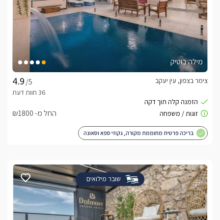
מילה בוטיק
צימר בצפון, עין יעקב
/5
החל מ- ₪1800
בריכה פרטית מחוממת מקורה, גקוזי ספא וסאונה
שובר מילואים